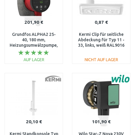
201,90 €
0,87 €
Grundfos ALPHA2 25-
Kermi Clip für seitliche
40, 180 mm,
Abdeckung für Typ 11 -
Heizungsumwälzpumpe,
33, links, weiß RAL9016
99411165
ZK00060001
AUF LAGER
NICHT AUF LAGER
IN DEN
IN DEN
WARENKORB
WARENKORB
Vergleichen
Vergleichen
20,10 €
101,90 €
Kermi Standkonsole Typ
Wilo Star-Z Nova 230V