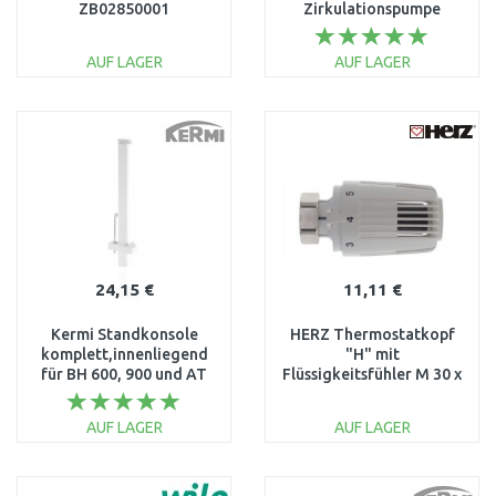
ZB02850001
Zirkulationspumpe
4047573
AUF LAGER
AUF LAGER
IN DEN
IN DEN
WARENKORB
WARENKORB
Vergleichen
Vergleichen
24,15 €
11,11 €
Kermi Standkonsole
HERZ Thermostatkopf
komplett,innenliegend
"H" mit
für BH 600, 900 und AT
Flüssigkeitsfühler M 30 x
954 mm ZB01380002
1,5 1726098
AUF LAGER
AUF LAGER
IN DEN
IN DEN
WARENKORB
WARENKORB