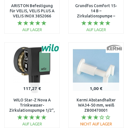
ARISTON Befestigung
Grundfos Comfort 15-
für VELIS, VELIS PLUS A
14 B –
VELIS INOX 3852066
Zirkulationspumpe –
Warmwasser sofort
97989265
AUF LAGER
AUF LAGER
IN DEN
IN DEN
WARENKORB
WARENKORB
Vergleichen
Vergleichen
117,27 €
1,00 €
WILO Star-Z Nova A
Kermi Abstandhalter
Trinkwasser-
WA34-50 mm, weiß
Zirkulationspumpe 1/2",
ZB00470001
138 mm, 4132751
(4132761)
AUF LAGER
NICHT AUF LAGER