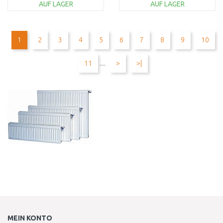
AUF LAGER
AUF LAGER
IN DEN
IN DEN
WARENKORB
WARENKORB
1
2
3
4
5
6
7
8
9
10
Vergleichen
Vergleichen
11
....
>
>|
MEIN KONTO