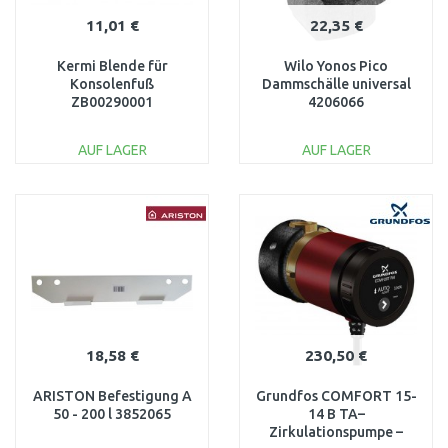
11,01 €
22,35 €
Kermi Blende für
Wilo Yonos Pico
Konsolenfuß
Dammschälle universal
ZB00290001
4206066
AUF LAGER
AUF LAGER
IN DEN
IN DEN
WARENKORB
WARENKORB
Vergleichen
Vergleichen
18,58 €
230,50 €
ARISTON Befestigung A
Grundfos COMFORT 15-
50 - 200 l 3852065
14 B TA–
Zirkulationspumpe –