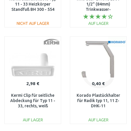
11 - 33 Heizkörper
1/2" (84mm)
Standfuß BH 300 - 554
Trinkwasser-
mm ZB01380001
Zirkulationspumpe
4132750
NICHT AUF LAGER
AUF LAGER
IN DEN
IN DEN
WARENKORB
WARENKORB
Vergleichen
Vergleichen
2,98 €
0,40 €
Kermi Clip für seitliche
Korado Plastückhalter
Abdeckung für Typ 11 -
für Radik typ 11, 11 Z-
33, rechts, weiß
DHK-11
RAL9016 ZK00070001
AUF LAGER
AUF LAGER
IN DEN
IN DEN