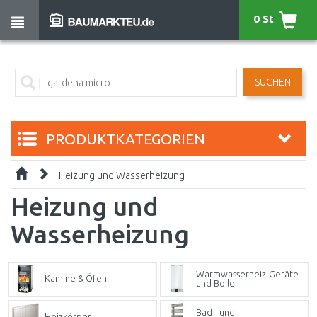
0 St
SUCHEN
PRODUKTKATEGORIEN
Heizung und Wasserheizung
Heizung und
Wasserheizung
Warmwasserheiz-Geräte
Kamine & Öfen
und Boiler
Bad - und
Heizkörper