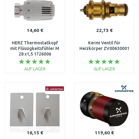
14,60 €
22,73 €
HERZ Thermostatkopf
Kermi Ventil für
mit Flüssigkeitsfühler M
Heizkörper ZV00630001
28 x1,5 1726006
AUF LAGER
AUF LAGER
IN DEN
IN DEN
WARENKORB
WARENKORB
Vergleichen
Vergleichen
16,15 €
119,60 €