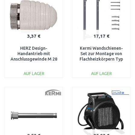
3,37 €
17,17 €
HERZ Design-
Kermi Wandschienen-
Handantrieb mit
Set zur Montage von
Anschlussgewinde M 28
Flachheizkörpern Typ
x 1,5 1910280
12, 22 , 33, 600 mm
ZB02970005
AUF LAGER
AUF LAGER
IN DEN
IN DEN
WARENKORB
WARENKORB
Vergleichen
Vergleichen