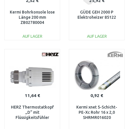
2,52 €
25,92 €
Kermi Bohrkonsole lose
GÜDE GEH 2000 P
Länge 200 mm
Elektroheizer 85122
ZB02780004
AUF LAGER
AUF LAGER
IN DEN
IN DEN
WARENKORB
WARENKORB
Vergleichen
Vergleichen
11,64 €
0,92 €
HERZ Thermostatkopf
Kermi xnet 5-Schicht-
„D“ mit
PE-Xc Rohr 16 x 2,0
Flüssigkeitsfühler
SHRMR016020
1726099