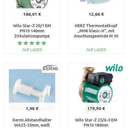
166,01 €
12,66 €
Wilo Star-Z 20/1 EM
HERZ Thermostatkopf
PN10 140mm
„MINI klasic-H“, mit
Zirkulationspumpe
Anschlussgewinde M 30
4028111
x 1,5 1920038
AUF LAGER
AUF LAGER
IN DEN
IN DEN
WARENKORB
WARENKORB
Vergleichen
Vergleichen
1,98 €
179,90 €
Kermi Abstandhalter
Wilo Star-Z 25/6-3 EM
WA25-35mm, weiß
PN10 180mm