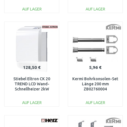
Warmwasser sofort
97916757
AUF LAGER
AUF LAGER
IN DEN
IN DEN
WARENKORB
WARENKORB
Vergleichen
Vergleichen
128,50 €
5,96 €
Stiebel Eltron CK 20
Kermi Bohrkonsolen-Set
TREND LCD Wand-
Länge 200 mm
Schnellheizer 2kW
ZB02760004
236653
AUF LAGER
AUF LAGER
IN DEN
IN DEN
WARENKORB
WARENKORB
Vergleichen
Vergleichen