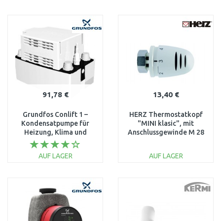
IN DEN
IN DEN
WARENKORB
WARENKORB
Vergleichen
Vergleichen
91,78 €
13,40 €
Grundfos Conlift 1 –
HERZ Thermostatkopf
Kondensatpumpe für
"MINI klasic", mit
Heizung, Klima und
Anschlussgewinde M 28
Gefriergeräte 97936156
x 1,5 1920030
AUF LAGER
AUF LAGER
IN DEN
IN DEN
WARENKORB
WARENKORB
Vergleichen
Vergleichen