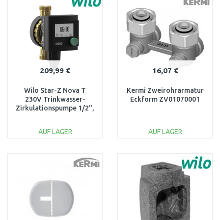
Vergleichen
Vergleichen
209,99 €
16,07 €
Wilo Star-Z Nova T
Kermi Zweirohrarmatur
230V Trinkwasser-
Eckform ZV01070001
Zirkulationspumpe 1/2",
138 mm, 4222640
AUF LAGER
AUF LAGER
IN DEN
IN DEN
WARENKORB
WARENKORB
Vergleichen
Vergleichen