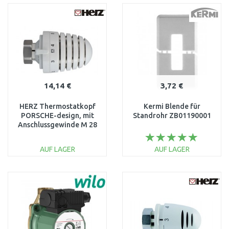
WARENKORB
WARENKORB
Vergleichen
Vergleichen
14,14 €
3,72 €
HERZ Thermostatkopf
Kermi Blende für
PORSCHE-design, mit
Standrohr ZB01190001
Anschlussgewinde M 28
x 1,5 1926006
AUF LAGER
AUF LAGER
IN DEN
IN DEN
WARENKORB
WARENKORB
Vergleichen
Vergleichen