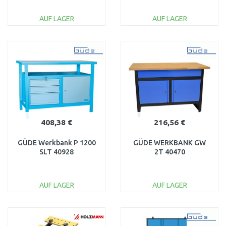
FLEX01
Arbeitshöhen
(250kg/610x250mm)
AUF LAGER
AUF LAGER
IN DEN
IN DEN
WARENKORB
WARENKORB
Vergleichen
Vergleichen
408,38 €
216,56 €
GÜDE Werkbank P 1200
GÜDE WERKBANK GW
SLT 40928
2T 40470
AUF LAGER
AUF LAGER
IN DEN
IN DEN
WARENKORB
WARENKORB