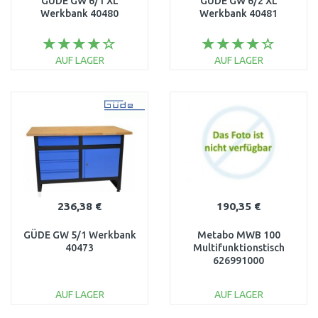
GÜDE GW 6/1 XL
GÜDE GW 6/2 XL
Werkbank 40480
Werkbank 40481
AUF LAGER
AUF LAGER
IN DEN
IN DEN
WARENKORB
WARENKORB
Vergleichen
Vergleichen
236,38 €
190,35 €
GÜDE GW 5/1 Werkbank
Metabo MWB 100
40473
Multifunktionstisch
626991000
AUF LAGER
AUF LAGER
IN DEN
IN DEN