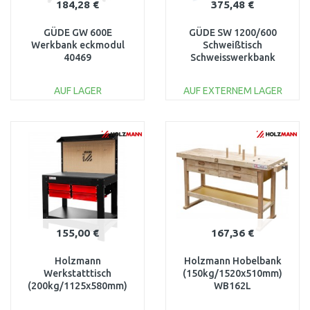
184,28 €
375,48 €
GÜDE GW 600E
GÜDE SW 1200/600
Werkbank eckmodul
Schweißtisch
40469
Schweisswerkbank
40944
AUF LAGER
AUF EXTERNEM LAGER
IN DEN
IN DEN
WARENKORB
WARENKORB
Vergleichen
Vergleichen
155,00 €
167,36 €
Holzmann
Holzmann Hobelbank
Werkstatttisch
(150kg/1520x510mm)
(200kg/1125x580mm)
WB162L
WT37