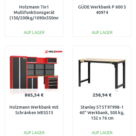
Holzmann 7in1
GÜDE Werkbank P 600 S
Multifunktionsgerät
40974
(150/200kg/1090x550mm)
MF7IN1
AUF LAGER
AUF LAGER
IN DEN
IN DEN
WARENKORB
WARENKORB
Vergleichen
Vergleichen
865,34 €
238,94 €
Holzmann Werkbank mit
Stanley STST97998-1
Schränken WESS13
60" Werkbank, 500 kg,
152 x 76 cm
AUF LAGER
AUF LAGER