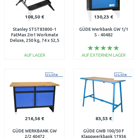
108,50 €
130,23 €
Stanley STST83800-1
GÜDE Werkbank GW 1/1
FatMax 2in1 Workmate
S - 40482
Deluxe, 250 kg, 74 x 52,5
cm
AUF LAGER
AUF EXTERNEM LAGER
IN DEN
IN DEN
WARENKORB
WARENKORB
Vergleichen
Vergleichen
216,56 €
83,53 €
GÜDE WERKBANK GW
GÜDE GWB 100/50 F
2/2 40472
Klappwerkbank 17936