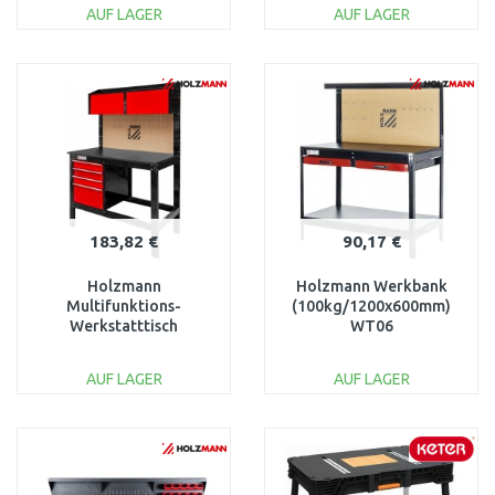
AUF LAGER
AUF LAGER
IN DEN
IN DEN
WARENKORB
WARENKORB
Vergleichen
Vergleichen
183,82 €
90,17 €
Holzmann
Holzmann Werkbank
Multifunktions-
(100kg/1200x600mm)
Werkstatttisch
WT06
(454kg/1200x590mm)
WT39
AUF LAGER
AUF LAGER
IN DEN
IN DEN
WARENKORB
WARENKORB
Vergleichen
Vergleichen