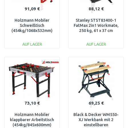
91,09 €
88,12 €
Holzmann Mobiler
Stanley STST83400-1
Schweißtisch
FatMax 2in1 Workmate,
(454kg/1068x532mm)
250 kg, 61 x 37 cm
ST2GO
AUF LAGER
AUF LAGER
IN DEN
IN DEN
WARENKORB
WARENKORB
Vergleichen
Vergleichen
73,10 €
69,25 €
Holzmann Mobiler
Black & Decker WM550-
klappbarer Arbeitstisch
XJ Werkbank mit 2
(454kg/845x600mm)
einstellbaren