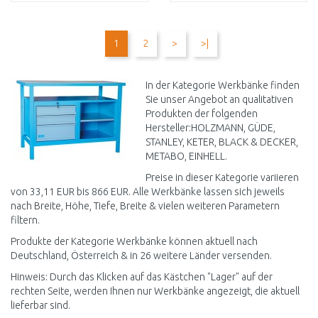
IN DEN
IN DEN
WARENKORB
WARENKORB
1
2
>
>|
Vergleichen
Vergleichen
In der Kategorie Werkbänke finden
Sie unser Angebot an qualitativen
Produkten der folgenden
Hersteller:HOLZMANN, GÜDE,
STANLEY, KETER, BLACK & DECKER,
METABO, EINHELL.
Preise in dieser Kategorie variieren
von 33,11 EUR bis 866 EUR. Alle Werkbänke lassen sich jeweils
nach Breite, Höhe, Tiefe, Breite & vielen weiteren Parametern
filtern.
Produkte der Kategorie Werkbänke können aktuell nach
Deutschland, Österreich & in 26 weitere Länder versenden.
Hinweis: Durch das Klicken auf das Kästchen "Lager" auf der
rechten Seite, werden Ihnen nur Werkbänke angezeigt, die aktuell
lieferbar sind.