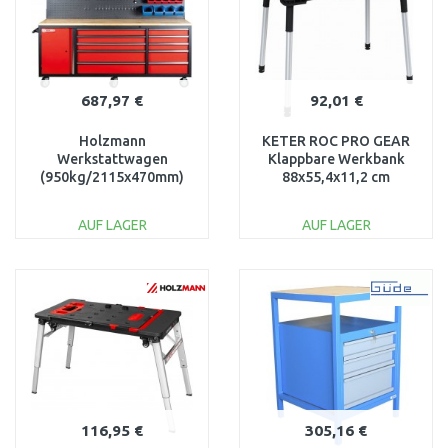
687,97 €
92,01 €
Holzmann
KETER ROC PRO GEAR
Werkstattwagen
Klappbare Werkbank
(950kg/2115x470mm)
88x55,4x11,2 cm
WEWA2130
17213476
AUF LAGER
AUF LAGER
IN DEN
IN DEN
WARENKORB
WARENKORB
Vergleichen
Vergleichen
116,95 €
305,16 €