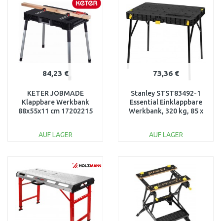
Vergleichen
Vergleichen
84,23 €
73,36 €
KETER JOBMADE
Stanley STST83492-1
Klappbare Werkbank
Essential Einklappbare
88x55x11 cm 17202215
Werkbank, 320 kg, 85 x
61 cm
AUF LAGER
AUF LAGER
IN DEN
IN DEN
WARENKORB
WARENKORB
Vergleichen
Vergleichen