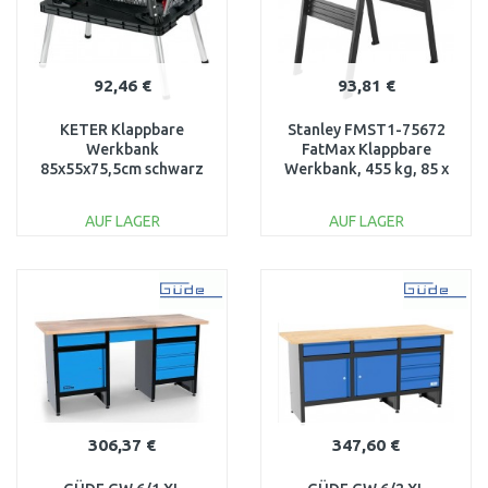
92,46 €
93,81 €
KETER Klappbare
Stanley FMST1-75672
Werkbank
FatMax Klappbare
85x55x75,5cm schwarz
Werkbank, 455 kg, 85 x
17182239
60 cm
AUF LAGER
AUF LAGER
IN DEN
IN DEN
WARENKORB
WARENKORB
Vergleichen
Vergleichen
306,37 €
347,60 €