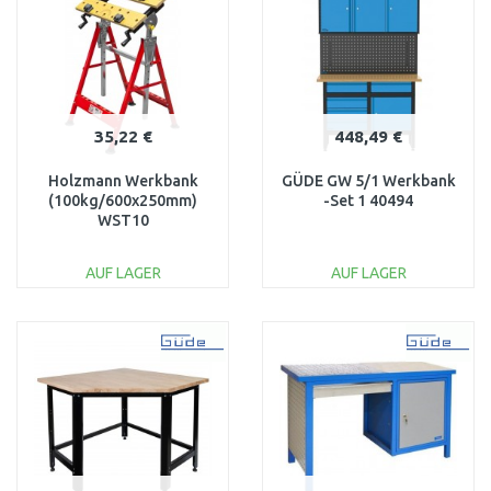
Vergleichen
Vergleichen
35,22 €
448,49 €
Holzmann Werkbank
GÜDE GW 5/1 Werkbank
(100kg/600x250mm)
-Set 1 40494
WST10
AUF LAGER
AUF LAGER
IN DEN
IN DEN
WARENKORB
WARENKORB
Vergleichen
Vergleichen