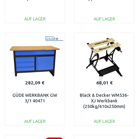
AUF LAGER
AUF LAGER
IN DEN
IN DEN
WARENKORB
WARENKORB
Vergleichen
Vergleichen
282,09 €
68,01 €
GÜDE WERKBANK GW
Black & Decker WM536-
3/1 40471
XJ Werkbank
(250kg/610x250mm)
AUF LAGER
AUF LAGER
IN DEN
IN DEN
WARENKORB
WARENKORB