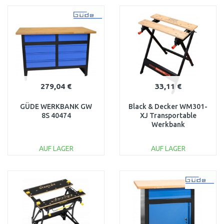
WARENKORB
WARENKORB
Vergleichen
Vergleichen
279,04 €
33,11 €
GÜDE WERKBANK GW
Black & Decker WM301-
8S 40474
XJ Transportable
Werkbank
(160kg/610x250mm)
AUF LAGER
AUF LAGER
IN DEN
IN DEN
WARENKORB
WARENKORB
Vergleichen
Vergleichen