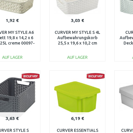
1,92 €
3,03 €
VER MY STYLE A6
CURVER MY STYLE S 4L
CUR
ett 19,8 x 14,2 x 6
Aufbewahrungskorb
Aufbe
,25L creme 00097-
25,5 x 19,6 x 10,2 cm
Deck
88
creme 03610-885
18,7 
AUF LAGER
AUF LAGER
IN DEN
IN DEN
WARENKORB
WARENKORB
W
Vergleichen
Vergleichen
3,63 €
6,19 €
URVER STYLE S
CURVER ESSENTIALS
CURVE