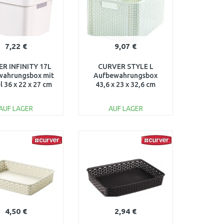
7,22 €
9,07 €
R INFINITY 17L
CURVER STYLE L
wahrungsbox mit
Aufbewahrungsbox
 36 x 22 x 27 cm
43,6 x 23 x 32,6 cm
iß 04743-N23
creme 03616-885
AUF LAGER
AUF LAGER
IN DEN
IN DEN
ARENKORB
WARENKORB
Vergleichen
Vergleichen
4,50 €
2,94 €