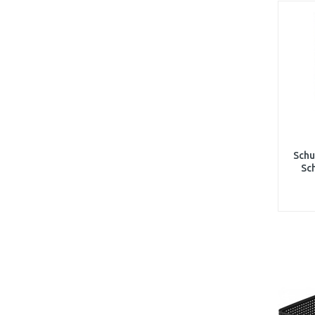
Schu
Sc
tra