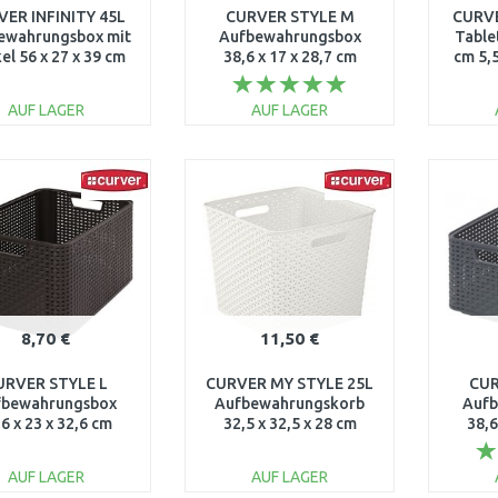
ER INFINITY 45L
CURVER STYLE M
CURVE
ewahrungsbox mit
Aufbewahrungsbox
Tablet
el 56 x 27 x 39 cm
38,6 x 17 x 28,7 cm
cm 5,
rau 01721-099
dunkelbraun 03615-210
AUF LAGER
AUF LAGER
IN DEN
IN DEN
WARENKORB
WARENKORB
W
Vergleichen
Vergleichen
8,70 €
11,50 €
URVER STYLE L
CURVER MY STYLE 25L
CUR
fbewahrungsbox
Aufbewahrungskorb
Aufb
,6 x 23 x 32,6 cm
32,5 x 32,5 x 28 cm
38,6
elbraun 03616-210
creme 03613-885
dunke
AUF LAGER
AUF LAGER