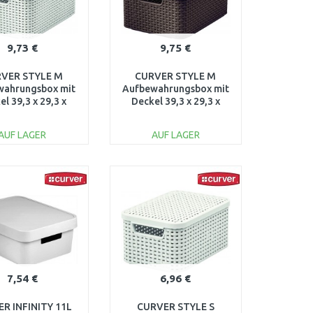
9,73 €
9,75 €
VER STYLE M
CURVER STYLE M
wahrungsbox mit
Aufbewahrungsbox mit
el 39,3 x 29,3 x
Deckel 39,3 x 29,3 x
cm creme 03618-
18,7 cm dunkelbraun
885
03618-210
AUF LAGER
AUF LAGER
IN DEN
IN DEN
ARENKORB
WARENKORB
Vergleichen
Vergleichen
7,54 €
6,96 €
R INFINITY 11L
CURVER STYLE S