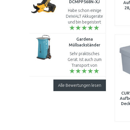
DCMPP568N-XJ
Au
Akku-Astschere bis
28
Habe schon einige
dunk
38mm XR (18V/ohne
DeWALT Akkugeräte
Akku)
und bin begeistert
was die Geräte an
Kraft aufbringen. MfG
Gardena
..
Müllsackständer
Gartenmobil
Sehr praktisches
fahrbar, aus
Gerät. Ist auch zum
Aluminium, für 120
Transport von
Liter 0232-20
Gartenerde,
Blumenkübeln etc.
geeignet ..
Alle Bewertungen lesen
CURV
Aufb
Deck
g