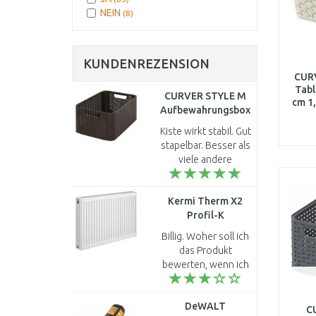
NEIN
(8)
KUNDENREZENSION
CUR
Tabl
CURVER STYLE M
cm 1
Aufbewahrungsbox
38,6 x 17 x 28,7 cm
Kiste wirkt stabil. Gut
dunkelbraun 03615-
stapelbar. Besser als
210
viele andere
Qualitäten. Durch
Preisnachlass stimmt
Kermi Therm X2
Preis/Leistung.
Profil-K
Lieferung innerhalb 3
Kompaktheizkörperr
Tag..
Billig. Woher soll ich
22 900 / 600
das Produkt
FK0220906
bewerten, wenn ich
es noch garnicht
habe ??? Webseite
DeWALT
bitte ändern...
C