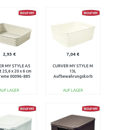
IN DEN
IN DEN
ARENKORB
WARENKORB
Vergleichen
Vergleichen
2,93 €
7,04 €
R MY STYLE A5
CURVER MY STYLE M
t 25,6 x 20 x 6 cm
13L
creme 00096-885
Aufbewahrungskorb
35,5 x 29,6 x 13,3 cm
creme 03611-885
AUF LAGER
AUF LAGER
IN DEN
IN DEN
ARENKORB
WARENKORB
Vergleichen
Vergleichen