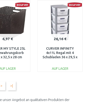
ARENKORB
WARENKORB
Vergleichen
Vergleichen
6,97 €
26,16 €
R MY STYLE 25L
CURVER INFINITY
ewahrungskorb
4x11L Regal mit 4
 x 32,5 x 28 cm
Schubladen 36 x 29,5 x
braun 03613-210
65,5 cm DOTS, weiß
04356-Y36
AUF LAGER
AUF LAGER
IN DEN
IN DEN
ARENKORB
WARENKORB
>
>|
Vergleichen
Vergleichen
e unser Angebot an qualitativen Produkten der