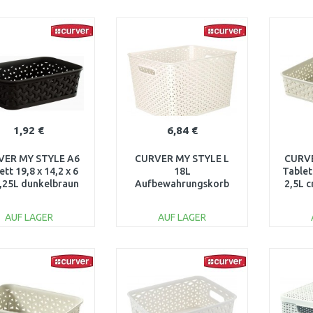
IN DEN
IN DEN
WARENKORB
WARENKORB
W
Vergleichen
Vergleichen
1,92 €
6,84 €
VER MY STYLE A6
CURVER MY STYLE L
CURVE
ett 19,8 x 14,2 x 6
18L
Tablet
,25L dunkelbraun
Aufbewahrungskorb
2,5L 
00097-210
35,5 x 29,6 x 22 cm
creme 03612-885
AUF LAGER
AUF LAGER
IN DEN
IN DEN
WARENKORB
WARENKORB
W
Vergleichen
Vergleichen