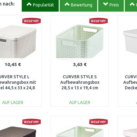
 nach:
Popularität
Bewertung
Preis
10,45 €
3,63 €
URVER STYLE L
CURVER STYLE S
CURVE
ewahrungsbox mit
Aufbewahrungsbox
Aufbe
l 44,5 x 33 x 24,8
28,5 x 13 x 19,4 cm
Deckel
creme 03619-885
creme 03614-885
we
AUF LAGER
AUF LAGER
IN DEN
IN DEN
WARENKORB
WARENKORB
W
Vergleichen
Vergleichen