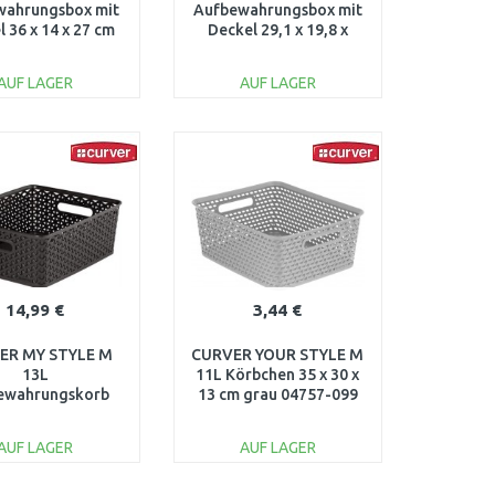
wahrungsbox mit
Aufbewahrungsbox mit
 36 x 14 x 27 cm
Deckel 29,1 x 19,8 x
iß 04752-N23
14,2 cm creme 03617-
885
AUF LAGER
AUF LAGER
IN DEN
IN DEN
ARENKORB
WARENKORB
Vergleichen
Vergleichen
14,99 €
3,44 €
ER MY STYLE M
CURVER YOUR STYLE M
13L
11L Körbchen 35 x 30 x
ewahrungskorb
13 cm grau 04757-099
x 29,6 x 13,3 cm
braun 03611-210
AUF LAGER
AUF LAGER
IN DEN
IN DEN