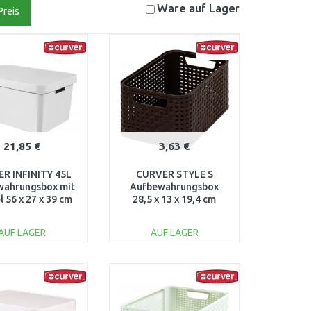
Ware auf
Lager
Preis
21,85 €
3,63 €
R INFINITY 45L
CURVER STYLE S
wahrungsbox mit
Aufbewahrungsbox
 56 x 27 x 39 cm
28,5 x 13 x 19,4 cm
iß 01721-N23
dunkelbraun 03614-210
AUF LAGER
AUF LAGER
IN DEN
IN DEN
ARENKORB
WARENKORB
Vergleichen
Vergleichen