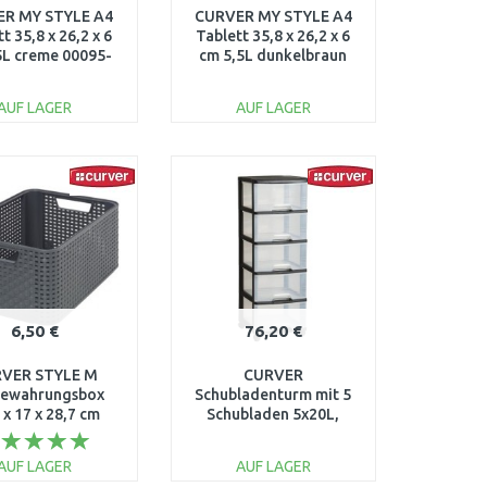
R MY STYLE A4
CURVER MY STYLE A4
t 35,8 x 26,2 x 6
Tablett 35,8 x 26,2 x 6
5L creme 00095-
cm 5,5L dunkelbraun
885
00095-210
AUF LAGER
AUF LAGER
IN DEN
IN DEN
ARENKORB
WARENKORB
Vergleichen
Vergleichen
6,50 €
76,20 €
VER STYLE M
CURVER
ewahrungsbox
Schubladenturm mit 5
 x 17 x 28,7 cm
Schubladen 5x20L,
lgrau 03615-308
transparent/schwarz
06770-146
AUF LAGER
AUF LAGER