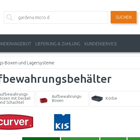
SUCHEN
ONDERANGEBOT
LIEFERUNG & ZAHLUNG
KUNDENSERVICE
s-Boxen und Lagersysteme
fbewahrungsbehälter
Aufbewahrungs-
Aufbewahrungs-
Boxen mit Deckel
Körbe
Boxen
und Schachtel