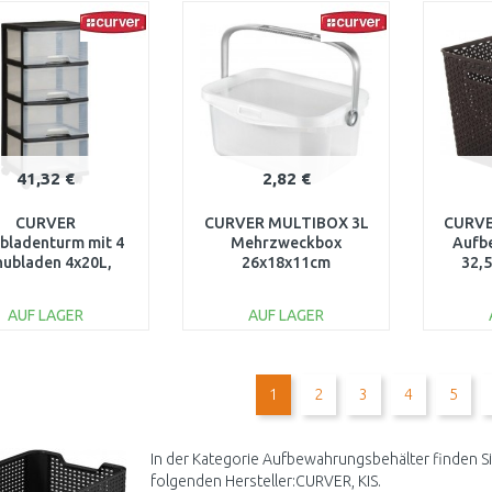
WARENKORB
WARENKORB
W
Vergleichen
Vergleichen
41,32 €
2,82 €
CURVER
CURVER MULTIBOX 3L
CURVE
bladenturm mit 4
Mehrzweckbox
Aufb
hubladen 4x20L,
26x18x11cm
32,5
nsparent/schwarz
transparent 00363-346
dunkel
06771-146
AUF LAGER
AUF LAGER
IN DEN
IN DEN
WARENKORB
WARENKORB
W
1
2
3
4
5
Vergleichen
Vergleichen
In der Kategorie Aufbewahrungsbehälter finden Si
folgenden Hersteller:CURVER, KIS.