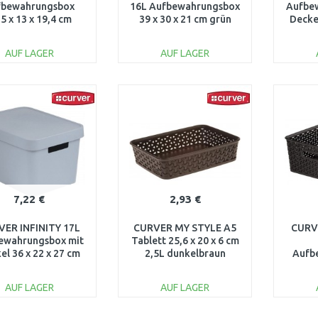
fbewahrungsbox
16L Aufbewahrungsbox
Aufbe
,5 x 13 x 19,4 cm
39 x 30 x 21 cm grün
Deckel
elgrau 03614-308
00753-598
we
AUF LAGER
AUF LAGER
IN DEN
IN DEN
WARENKORB
WARENKORB
W
Vergleichen
Vergleichen
7,22 €
2,93 €
ER INFINITY 17L
CURVER MY STYLE A5
CURV
ewahrungsbox mit
Tablett 25,6 x 20 x 6 cm
el 36 x 22 x 27 cm
2,5L dunkelbraun
Aufb
rau 04743-099
00096-210
35,5 
dunkel
AUF LAGER
AUF LAGER
IN DEN
IN DEN