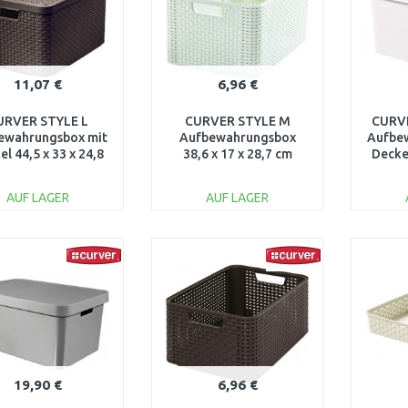
11,07 €
6,96 €
URVER STYLE L
CURVER STYLE M
CURVE
ewahrungsbox mit
Aufbewahrungsbox
Aufbe
l 44,5 x 33 x 24,8
38,6 x 17 x 28,7 cm
Deckel
m dunkelbraun
creme 03615-885
we
03619-210
AUF LAGER
AUF LAGER
IN DEN
IN DEN
WARENKORB
WARENKORB
W
Vergleichen
Vergleichen
19,90 €
6,96 €