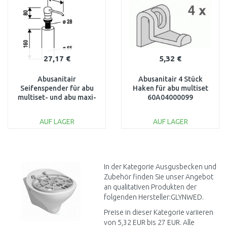
27,17 €
5,32 €
Abusanitair
Abusanitair 4 Stück
Seifenspender für abu
Haken für abu multiset
multiset- und abu maxi-
60A04000099
Becken 3630400099
AUF LAGER
AUF LAGER
IN DEN
IN DEN
WARENKORB
WARENKORB
Vergleichen
Vergleichen
In der Kategorie Ausgusbecken und
Zubehör finden Sie unser Angebot
an qualitativen Produkten der
folgenden Hersteller:GLYNWED.
Preise in dieser Kategorie variieren
von 5,32 EUR bis 27 EUR. Alle