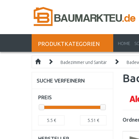
PRODUKTKATEGORIEN
HOME
S
Badezimmer und Sanitär
Bade
Ba
SUCHE VERFEINERN
PREIS
Ordnen
5.5
€
5.51
€
HERSTELLER