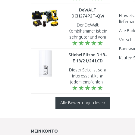
DeWALT
Hinweis:
DCH274P2T-QW
lieferbar
Akku Kombihammer
Der DeWalt
SDS-Plus XR
Alle Bad
Kombihammer ist ein
(18V/2,1J/2x5,0Ah)
sehr guter und vom
Vorschla
Tstak II
Preis
Badewann
Leistungsverhältnis
Stiebel Eltron DHB-
ein 1A Produkt mit
Kaufen 
E 18/21/24 LCD
einer top
Komfort-
Verarbeitung ..
Dieser Seite ist sehr
Durchlauferhitzer,
interessant kann
elektronisch
jedem empfehlen ..
geregelt 236745
Alle Bewertungen lesen
MEIN KONTO