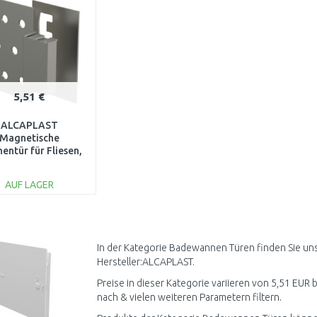
5,51 €
ALCAPLAST
Magnetische
entür für Fliesen,
Basic, AVD005
AUF LAGER
IN DEN
WARENKORB
Vergleichen
In der Kategorie Badewannen Türen finden Sie un
Hersteller:ALCAPLAST.
Preise in dieser Kategorie variieren von 5,51 EUR 
nach & vielen weiteren Parametern filtern.