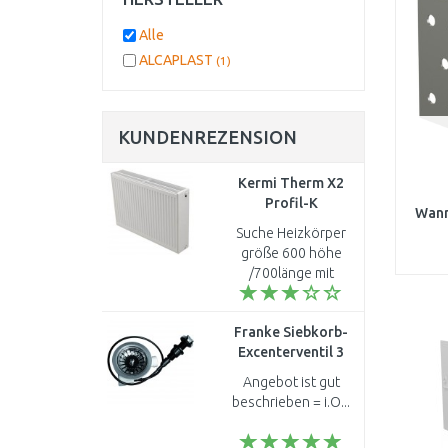
Alle
ALCAPLAST
(1)
KUNDENREZENSION
Kermi Therm X2
Profil-K
Wann
Kompaktheizkörperr
Suche Heizkörper
33 600 / 700
größe 600 höhe
FK0330607
/700länge mit
anschluß an einen
Wasserrohr da dies
Franke Siebkorb-
wie eine reihenfluß
Excenterventil 3
funktioniert und
1/2" F1314.30
nicht mit vor und rü..
Angebot ist gut
beschrieben = i.O...