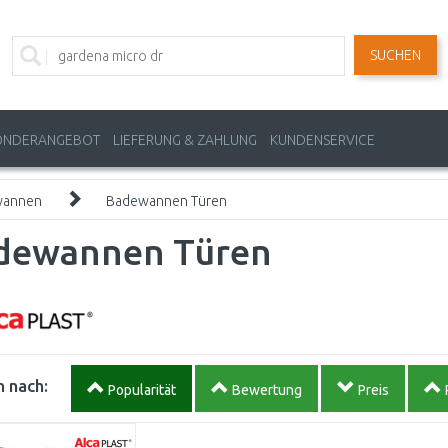
SUCHEN
ONDERANGEBOT
LIEFERUNG & ZAHLUNG
KUNDENSERVICE
wannen
Badewannen Türen
dewannen Türen
 nach:
Popularität
Bewertung
Preis