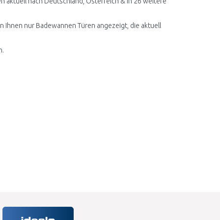
aktuell nach Deutschland, Österreich & in 26 weitere
en Ihnen nur Badewannen Türen angezeigt, die aktuell
n.