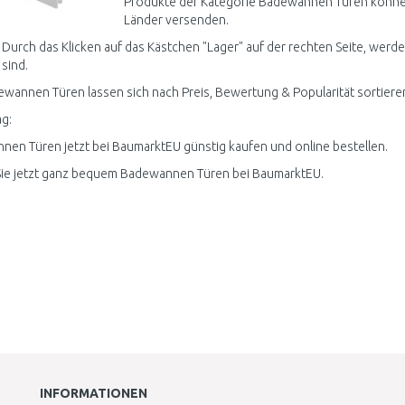
Produkte der Kategorie Badewannen Türen können 
Länder versenden.
 Durch das Klicken auf das Kästchen "Lager" auf der rechten Seite, werd
 sind.
ewannen Türen lassen sich nach Preis, Bewertung & Popularität sortiere
g:
en Türen jetzt bei BaumarktEU günstig kaufen und online bestellen.
Sie jetzt ganz bequem Badewannen Türen bei BaumarktEU.
INFORMATIONEN