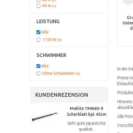
60 m
(1)
Gr
LEISTUNG
Unte
d
Alle
1150 W
(5)
SCHWIMMER
Alle
In der K
Ohne Schwimmer
(6)
Preise i
Einlaufs
Produkte
KUNDENREZENSION
Hinweis:
aktuell l
Makita 194660-9
Scherblatt kpl. 45cm
Alle Pon
Sehr gute japanische
Vorschla
qualität..