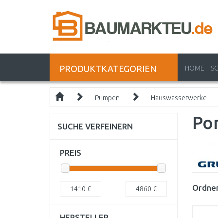
PRODUKTKATEGORIEN
HOME
S
Pumpen
Hauswasserwerke
Po
SUCHE VERFEINERN
PREIS
Ordnen
1410
€
4860
€
HERSTELLER