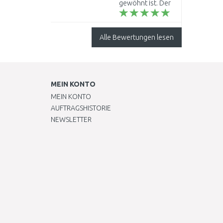
gewöhnt ist. Der
Mehrpreis
gegenüber einem
Baumarkt-Produkt
Alle Bewertungen lesen
lohnt sich allemal.
Empfehlenswert.
Vers..
MEIN KONTO
MEIN KONTO
AUFTRAGSHISTORIE
NEWSLETTER