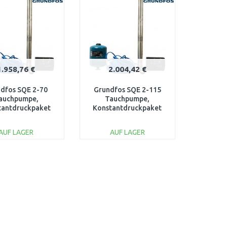
1.958,76 €
2.004,42 €
dfos SQE 2-70
Grundfos SQE 2-115
auchpumpe,
Tauchpumpe,
tantdruckpaket
Konstantdruckpaket
t 60 m Kabel
mit 80 m Kabel
96160961
96524507
AUF LAGER
AUF LAGER
IN DEN
IN DEN
ARENKORB
WARENKORB
Vergleichen
Vergleichen