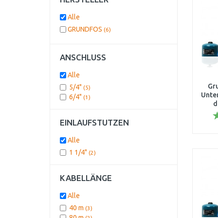
Alle
GRUNDFOS
(6)
ANSCHLUSS
Alle
Gr
5/4"
(5)
Unte
6/4"
(1)
d
EINLAUFSTUTZEN
Alle
1 1/4"
(2)
KABELLÄNGE
Alle
40 m
(3)
80 m
(2)