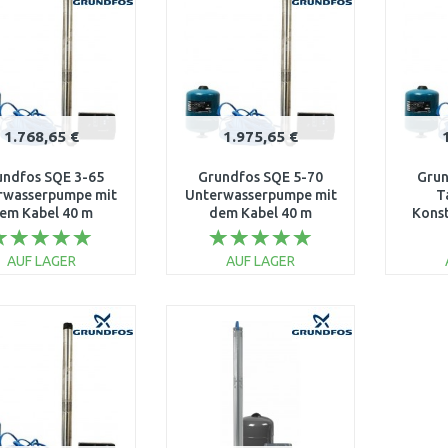
1.768,65 €
1.975,65 €
undfos SQE 3-65
Grundfos SQE 5-70
Grun
rwasserpumpe mit
Unterwasserpumpe mit
T
em Kabel 40 m
dem Kabel 40 m
Kons
96524501
96524503
mi
AUF LAGER
AUF LAGER
IN DEN
IN DEN
WARENKORB
WARENKORB
W
Vergleichen
Vergleichen