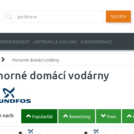
SUCHEN
ONDERANGEBOT
LIEFERUNG & ZAHLUNG
KUNDENSERVICE
Ponorné domácí vodárny
norné domácí vodárny
 nach:
Popularität
Bewertung
Preis