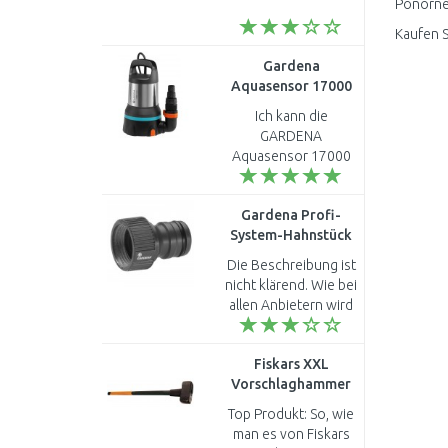
Ponorné 
Kaufen S
Gardena
Aquasensor 17000
Klarwasser-
Ich kann die
Tauchpumpe,
GARDENA
Tauch-/Druckpumpe
Aquasensor 17000
750W, 17 000l/h,
Klarwasser-
9036-61
Tauchpumpe 9036-
Gardena Profi-
61, sehr empfehlen!!
System-Hahnstück
Die habe ich seit dem
1/2" auf 3/4´´ ,
20 Juli 2021. Habe
Die Beschreibung ist
2801-20
mir diese ..
nicht klärend. Wie bei
allen Anbietern wird
nicht angegenen ob
es sich bei dem Klick
Fiskars XXL
Verschluss um 16mm
Vorschlaghammer
1/2 zoll oder 1..
90cm, 6130g
Top Produkt: So, wie
(120028) 1001618
man es von Fiskars