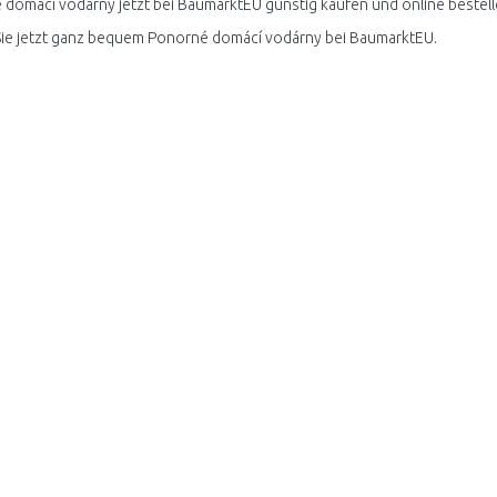
domácí vodárny jetzt bei BaumarktEU günstig kaufen und online bestell
ie jetzt ganz bequem Ponorné domácí vodárny bei BaumarktEU.