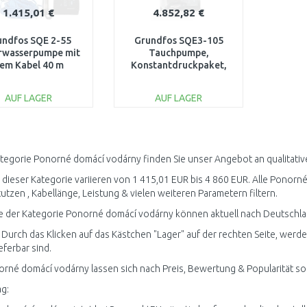
1.415,01 €
4.852,82 €
undfos SQE 2-55
Grundfos SQE3-105
rwasserpumpe mit
Tauchpumpe,
em Kabel 40 m
Konstantdruckpaket,
96524505
mit 80 m Kabel
93218784
AUF LAGER
AUF LAGER
IN DEN
IN DEN
WARENKORB
WARENKORB
Vergleichen
Vergleichen
ategorie Ponorné domácí vodárny finden Sie unser Angebot an qualitat
n dieser Kategorie variieren von 1 415,01 EUR bis 4 860 EUR. Alle Ponorn
tutzen , Kabellänge, Leistung & vielen weiteren Parametern filtern.
 der Kategorie Ponorné domácí vodárny können aktuell nach Deutschlan
 Durch das Klicken auf das Kästchen "Lager" auf der rechten Seite, wer
ieferbar sind.
orné domácí vodárny lassen sich nach Preis, Bewertung & Popularität sor
g: