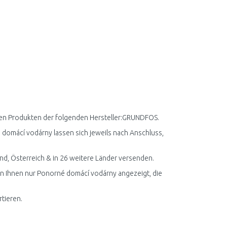
iven Produkten der folgenden Hersteller:GRUNDFOS.
é domácí vodárny lassen sich jeweils nach Anschluss,
d, Österreich & in 26 weitere Länder versenden.
den Ihnen nur Ponorné domácí vodárny angezeigt, die
tieren.