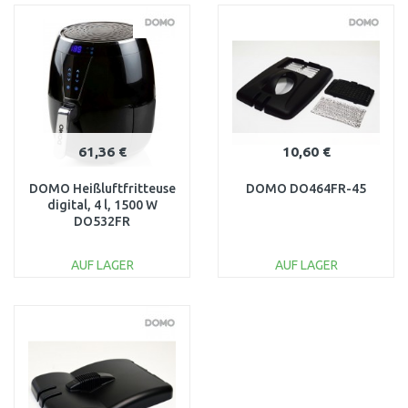
WARENKORB
WARENKORB
Vergleichen
Vergleichen
61,36 €
10,60 €
DOMO Heißluftfritteuse
DOMO DO464FR-45
digital, 4 l, 1500 W
DO532FR
AUF LAGER
AUF LAGER
IN DEN
IN DEN
WARENKORB
WARENKORB
Vergleichen
Vergleichen