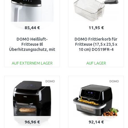
85,44 €
11,95 €
DOMO Heißluft-
DOMO Frittierkorb für
Fritteuse 8l
Fritteuse (17,5 x 23,5 x
Überhitzungsschutz, mit
10 cm) DO519FR-4
Display (8lL / 1 800 W)
DO1148FR
AUF EXTERNEM LAGER
AUF LAGER
IN DEN
IN DEN
WARENKORB
WARENKORB
Vergleichen
Vergleichen
96,96 €
92,14 €