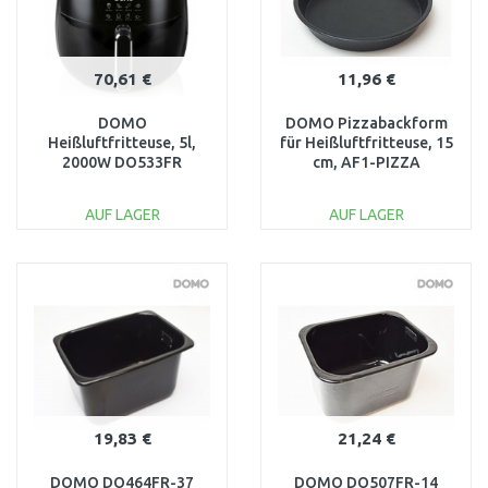
70,61 €
11,96 €
DOMO
DOMO Pizzabackform
Heißluftfritteuse, 5l,
für Heißluftfritteuse, 15
2000W DO533FR
cm, AF1-PIZZA
AUF LAGER
AUF LAGER
IN DEN
IN DEN
WARENKORB
WARENKORB
Vergleichen
Vergleichen
19,83 €
21,24 €
DOMO DO464FR-37
DOMO DO507FR-14