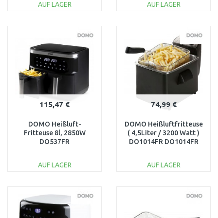
AUF LAGER
AUF LAGER
IN DEN
IN DEN
WARENKORB
WARENKORB
Vergleichen
Vergleichen
115,47 €
74,99 €
DOMO Heißluft-
DOMO Heißluftfritteuse
Fritteuse 8l, 2850W
( 4,5Liter / 3200 Watt )
DO537FR
DO1014FR DO1014FR
AUF LAGER
AUF LAGER
IN DEN
IN DEN
WARENKORB
WARENKORB
Vergleichen
Vergleichen