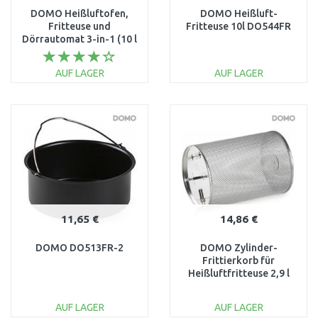
DOMO Heißluftofen,
DOMO Heißluft-
Fritteuse und
Fritteuse 10l DO544FR
Dörrautomat 3-in-1 (10 l
/ 1800 W) DO534FR
AUF LAGER
AUF LAGER
IN DEN
IN DEN
WARENKORB
WARENKORB
Vergleichen
Vergleichen
11,65 €
14,86 €
DOMO DO513FR-2
DOMO Zylinder-
Frittierkorb für
Heißluftfritteuse 2,9 l
DO534FR-93
AUF LAGER
AUF LAGER