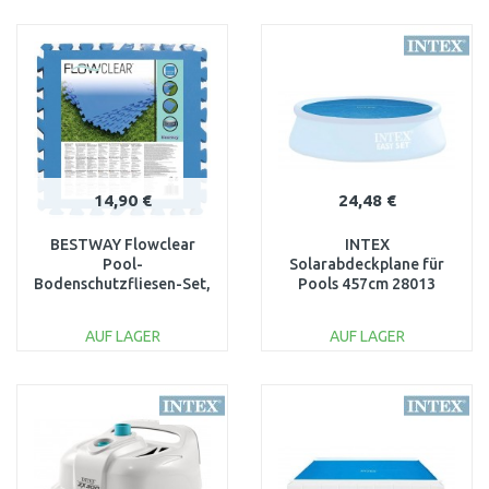
IN DEN
IN DEN
WARENKORB
WARENKORB
Vergleichen
Vergleichen
14,90 €
24,48 €
BESTWAY Flowclear
INTEX
Pool-
Solarabdeckplane für
Bodenschutzfliesen-Set,
Pools 457cm 28013
9 Stück á 50 x 50 cm,
blau 58220
AUF LAGER
AUF LAGER
IN DEN
IN DEN
WARENKORB
WARENKORB
Vergleichen
Vergleichen