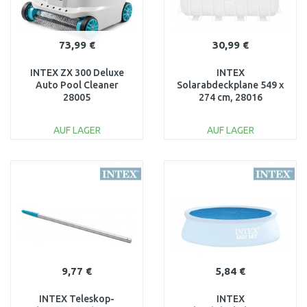
73,99 €
30,99 €
INTEX ZX 300 Deluxe
INTEX
Auto Pool Cleaner
Solarabdeckplane 549 x
28005
274 cm, 28016
AUF LAGER
AUF LAGER
IN DEN
IN DEN
WARENKORB
WARENKORB
Vergleichen
Vergleichen
9,77 €
5,84 €
INTEX Teleskop-
INTEX