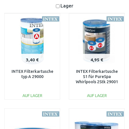
Lager
3,40 €
4,95 €
INTEX Filterkartusche
INTEX Filterkartusche
typ A 29000
S1 für PureSpa
Whirlpools 2Stk 29001
AUF LAGER
AUF LAGER
IN DEN
IN DEN
WARENKORB
WARENKORB
Vergleichen
Vergleichen