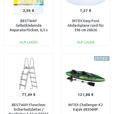
2,93 €
7,27 €
BESTWAY
INTEX Easy Pool
Selbstklebende
Abdeckplane rund für
Reparaturflicken, 6,5 x
396 cm 28026
6,5 cm, 10 Stück 62068
AUF LAGER
AUF LAGER
IN DEN
IN DEN
WARENKORB
WARENKORB
Vergleichen
Vergleichen
77,49 €
121,88 €
BESTWAY Flowclear
INTEX Challenger K2
Sicherheitsleiter /
Kajak 68306NP