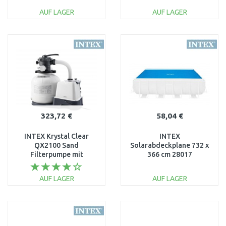
Aufstellpools 58253
AUF LAGER
AUF LAGER
IN DEN
IN DEN
WARENKORB
WARENKORB
Vergleichen
Vergleichen
323,72 €
58,04 €
INTEX Krystal Clear
INTEX
QX2100 Sand
Solarabdeckplane 732 x
Filterpumpe mit
366 cm 28017
chlorinator 6 m3/h
26676
AUF LAGER
AUF LAGER
IN DEN
IN DEN
WARENKORB
WARENKORB
Vergleichen
Vergleichen