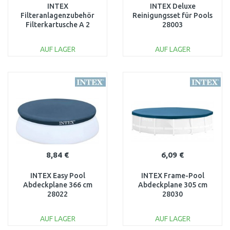
INTEX
INTEX Deluxe
Filteranlagenzubehör
Reinigungsset für Pools
Filterkartusche A 2
28003
stück 29002
AUF LAGER
AUF LAGER
IN DEN
IN DEN
WARENKORB
WARENKORB
Vergleichen
Vergleichen
8,84 €
6,09 €
INTEX Easy Pool
INTEX Frame-Pool
Abdeckplane 366 cm
Abdeckplane 305 cm
28022
28030
AUF LAGER
AUF LAGER