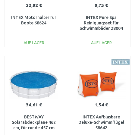
22,92 €
9,73 €
INTEX Motorhalter für
INTEX Pure Spa
Boote 68624
Reinigungsset für
Schwimmbäder 28004
AUF LAGER
AUF LAGER
IN DEN
IN DEN
WARENKORB
WARENKORB
Vergleichen
Vergleichen
34,61 €
1,54 €
BESTWAY
INTEX Aufblasbare
Solarabdeckplane 462
Deluxe-Schwimmflügel
cm, für runde 457 cm
58642
und 488 cm