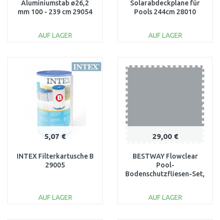
Aluminiumstab ø26,2
Solarabdeckplane für
mm 100 - 239 cm 29054
Pools 244cm 28010
AUF LAGER
AUF LAGER
IN DEN
IN DEN
WARENKORB
WARENKORB
Vergleichen
Vergleichen
5,07 €
29,00 €
INTEX Filterkartusche B
BESTWAY Flowclear
29005
Pool-
Bodenschutzfliesen-Set,
9 Stück á 78 x 78 cm,
grau 58636
AUF LAGER
AUF LAGER
IN DEN
IN DEN