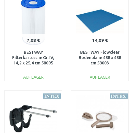
Vergleichen
Vergleichen
7,08 €
14,09 €
BESTWAY
BESTWAY Flowclear
Filterkartusche Gr. IV,
Bodenplane 488 x 488
14,2 x 25,4 cm 58095
cm 58003
AUF LAGER
AUF LAGER
IN DEN
IN DEN
WARENKORB
WARENKORB
Vergleichen
Vergleichen