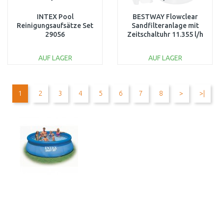
INTEX Pool
BESTWAY Flowclear
Reinigungsaufsätze Set
Sandfilteranlage mit
29056
Zeitschaltuhr 11.355 l/h
58486
AUF LAGER
AUF LAGER
IN DEN
IN DEN
WARENKORB
WARENKORB
1
2
3
4
5
6
7
8
>
>|
Vergleichen
Vergleichen