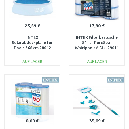
25,59 €
17,90 €
INTEX
INTEX Filterkartusche
Solarabdeckplane für
S1 für PureSpa-
Pools 366 cm 28012
Whirlpools 6 Stk. 29011
AUF LAGER
AUF LAGER
IN DEN
IN DEN
WARENKORB
WARENKORB
Vergleichen
Vergleichen
8,08 €
35,09 €