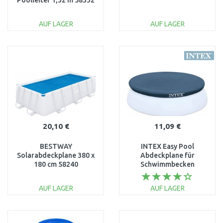
Poolleiter 1,32 m 58332
AUF LAGER
AUF LAGER
IN DEN
IN DEN
WARENKORB
WARENKORB
Vergleichen
Vergleichen
20,10 €
11,09 €
BESTWAY
INTEX Easy Pool
Solarabdeckplane 380 x
Abdeckplane für
180 cm 58240
Schwimmbecken
Durchschnitt 457 cm
28023
AUF LAGER
AUF LAGER
IN DEN
IN DEN
WARENKORB
WARENKORB