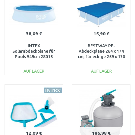
38,09 €
15,90 €
INTEX
BESTWAY PE-
Solarabdeckplane für
Abdeckplane 264 x 174
Pools 549cm 28015
cm, für eckige 259 x 170
cm Steel Pro Pools, blau
58105
AUF LAGER
AUF LAGER
IN DEN
IN DEN
WARENKORB
WARENKORB
Vergleichen
Vergleichen
12,09 €
186,98 €