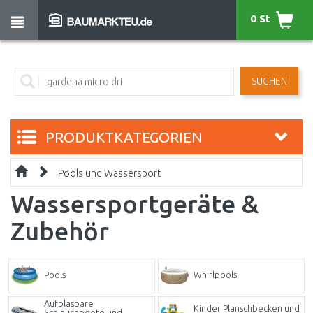
0 St
SUCHEN
PRODUKTKATEGORIEN
Pools und Wassersport
Wassersportgeräte &
Zubehör
Pools
Whirlpools
Aufblasbare
Kinder Planschbecken und
Schlauchboote und