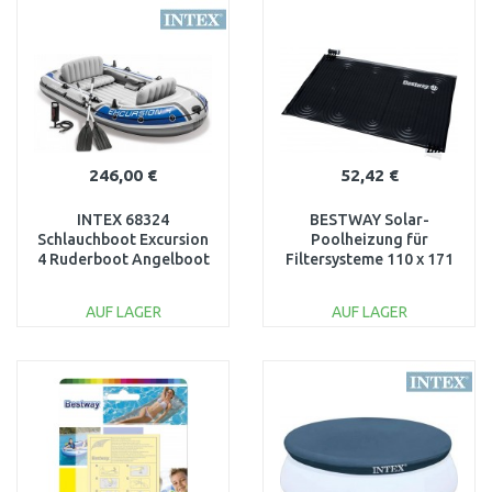
WARENKORB
WARENKORB
Vergleichen
Vergleichen
246,00 €
52,42 €
INTEX 68324
BESTWAY Solar-
Schlauchboot Excursion
Poolheizung für
4 Ruderboot Angelboot
Filtersysteme 110 x 171
+ Pumpe Paddel
cm 58423
AUF LAGER
AUF LAGER
IN DEN
IN DEN
WARENKORB
WARENKORB
Vergleichen
Vergleichen