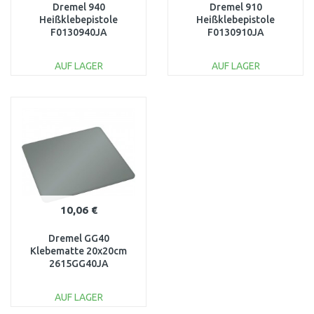
Dremel 940
Dremel 910
Heißklebepistole
Heißklebepistole
F0130940JA
F0130910JA
AUF LAGER
AUF LAGER
IN DEN
IN DEN
WARENKORB
WARENKORB
Vergleichen
Vergleichen
10,06 €
Dremel GG40
Klebematte 20x20cm
2615GG40JA
AUF LAGER