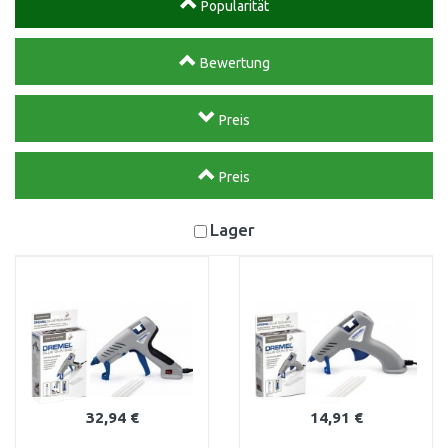
Popularität
Bewertung
Preis
Preis
Lager
32,94 €
14,91 €