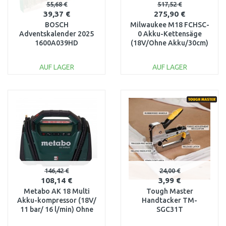
55,68 €
517,52 €
39,37 €
275,90 €
BOSCH
Milwaukee M18 FCHSC-
Adventskalender 2025
0 Akku-Kettensäge
1600A039HD
(18V/Ohne Akku/30cm)
4933471441
AUF LAGER
AUF LAGER
IN DEN
IN DEN
WARENKORB
WARENKORB
Vergleichen
Vergleichen
146,42 €
24,00 €
108,14 €
3,99 €
Metabo AK 18 Multi
Tough Master
Akku-kompressor (18V/
Handtacker TM-
11 bar/ 16 l/min) Ohne
SGC31T
Akku, 600794850