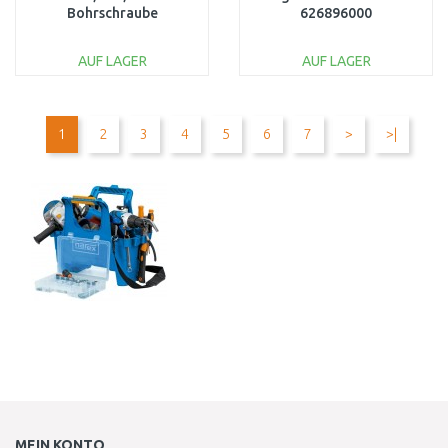
Bohrschraube
626896000
06039D4002
AUF LAGER
AUF LAGER
IN DEN
IN DEN
WARENKORB
WARENKORB
1
2
3
4
5
6
7
>
>|
Vergleichen
Vergleichen
MEIN KONTO