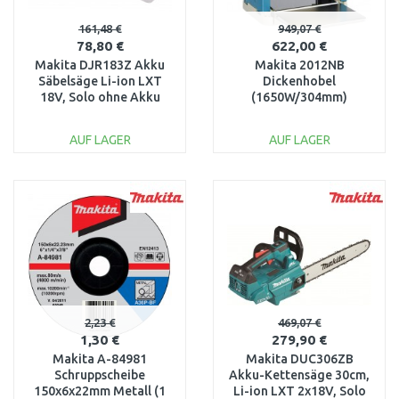
161,48 €
949,07 €
78,80 €
622,00 €
Makita DJR183Z Akku
Makita 2012NB
Säbelsäge Li-ion LXT
Dickenhobel
18V, Solo ohne Akku
(1650W/304mm)
304x155mm
AUF LAGER
AUF LAGER
IN DEN
IN DEN
WARENKORB
WARENKORB
Vergleichen
Vergleichen
2,23 €
469,07 €
1,30 €
279,90 €
Makita A-84981
Makita DUC306ZB
Schruppscheibe
Akku-Kettensäge 30cm,
150x6x22mm Metall (1
Li-ion LXT 2x18V, Solo