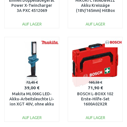
Einhell Doppelladegerät
HiKOKI C1806DBW2Z
Power X-Twincharger
Akku Kreissäge
3A PXC 4512069
(18V/165mm) HitBox
AUF LAGER
AUF LAGER
IN DEN
IN DEN
WARENKORB
WARENKORB
Vergleichen
Vergleichen
72,45 €
160,58 €
39,00 €
71,90 €
Makita ML006G LED-
BOSCH L-BOXX 102
Akku-Arbeitsleuchte Li-
Erste-Hilfe-Set
ion XGT 40V, ohne akku
1600A02X2R
AUF LAGER
AUF LAGER
IN DEN
IN DEN