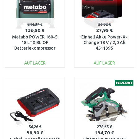
244,37 €
36,02 €
136,90 €
27,99 €
Metabo POWER 160-5
Einhell Akku Power-X-
18 LTX BL OF
Change 18 V / 2,0 Ah
Batteriekompressor
4511395
(18V/ohne Batterie)
601521850
AUF LAGER
AUF LAGER
IN DEN
IN DEN
WARENKORB
WARENKORB
Vergleichen
Vergleichen
56,26 €
278,65 €
38,90 €
194,70 €