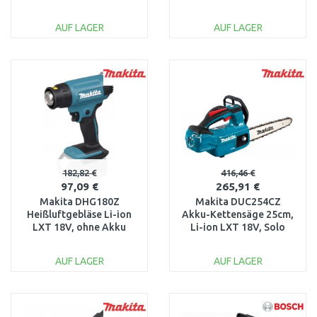
Stück)
ohne Akku
AUF LAGER
AUF LAGER
IN DEN
IN DEN
WARENKORB
WARENKORB
Vergleichen
Vergleichen
182,82 €
416,46 €
97,09 €
265,91 €
Makita DHG180Z
Makita DUC254CZ
Heißluftgebläse Li-ion
Akku-Kettensäge 25cm,
LXT 18V, ohne Akku
Li-ion LXT 18V, Solo
ohne Akku
AUF LAGER
AUF LAGER
IN DEN
IN DEN
WARENKORB
WARENKORB