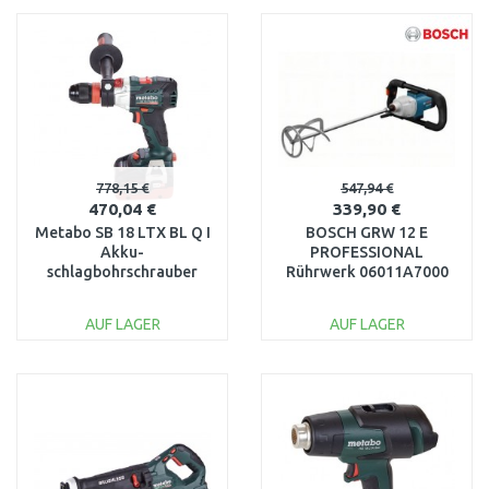
WARENKORB
WARENKORB
Vergleichen
Vergleichen
778,15 €
547,94 €
470,04 €
339,90 €
Metabo SB 18 LTX BL Q I
BOSCH GRW 12 E
Akku-
PROFESSIONAL
schlagbohrschrauber
Rührwerk 06011A7000
(2x5,5Ah/18V)
602361660
AUF LAGER
AUF LAGER
IN DEN
IN DEN
WARENKORB
WARENKORB
Vergleichen
Vergleichen