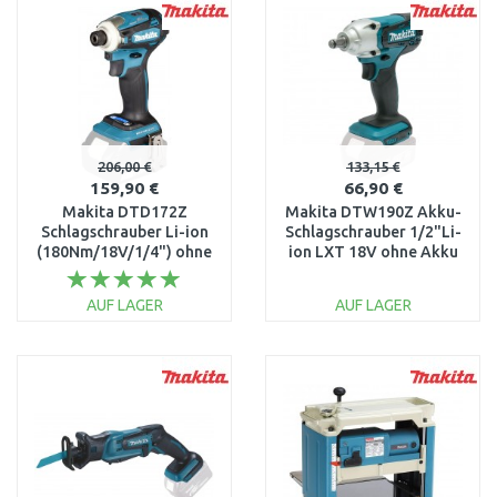
206,00 €
133,15 €
159,90 €
66,90 €
Makita DTD172Z
Makita DTW190Z Akku-
Schlagschrauber Li-ion
Schlagschrauber 1/2"Li-
(180Nm/18V/1/4") ohne
ion LXT 18V ohne Akku
akku
AUF LAGER
AUF LAGER
IN DEN
IN DEN
WARENKORB
WARENKORB
Vergleichen
Vergleichen