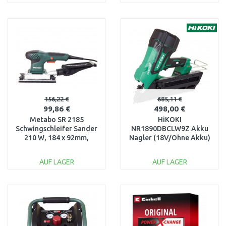
IN DEN
IN DEN
WARENKORB
WARENKORB
Vergleichen
Vergleichen
156,22 €
685,11 €
99,86 €
498,00 €
Metabo SR 2185
HiKOKI
Schwingschleifer Sander
NR1890DBCLW9Z Akku
210 W, 184 x 92mm,
Nagler (18V/Ohne Akku)
Koffer, 600441500
HitBox
AUF LAGER
AUF LAGER
IN DEN
IN DEN
WARENKORB
WARENKORB
Vergleichen
Vergleichen