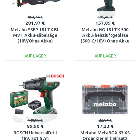
464,74 €
195,40 €
281,97 €
157,89 €
Metabo SSEP 18 LTX BL
Metabo HG 18 LTX 500
MVT Akku-säbelsäge
Akku-heissluftgebläse
(18V/Ohne Akku)
(500°C/18V) Ohne Akku
602258850
+MetaBOX 610502840
AUF LAGER
AUF LAGER
IN DEN
IN DEN
WARENKORB
WARENKORB
Vergleichen
Vergleichen
140,99 €
22,04 €
89,90 €
17,23 €
BOSCH UniversalDrill
Metabo MetaBOX 63 XS
18V, 2x1,5 Ah
Organizer mit Einsatz