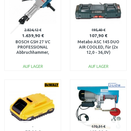
2.824,12 €
195,40 €
1.639,90 €
107,90 €
BOSCH GSH 27 VC
Metabo ASC 145 DUO
PROFESSIONAL
AIR COOLED, für (2x
Abbruchhammer,
12,0 - 36,0V)
061130A000
Schiebeakkus,
627495000
AUF LAGER
AUF LAGER
IN DEN
IN DEN
WARENKORB
WARENKORB
Vergleichen
Vergleichen
170,31 €