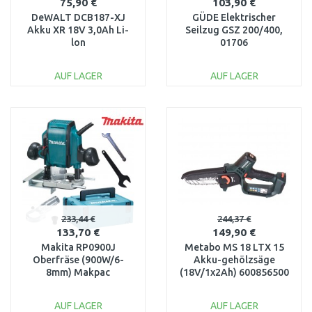
75,90 €
103,90 €
DeWALT DCB187-XJ
GÜDE Elektrischer
Akku XR 18V 3,0Ah Li-
Seilzug GSZ 200/400,
lon
01706
AUF LAGER
AUF LAGER
IN DEN
IN DEN
WARENKORB
WARENKORB
Vergleichen
Vergleichen
233,44 €
244,37 €
133,70 €
149,90 €
Makita RP0900J
Metabo MS 18 LTX 15
Oberfräse (900W/6-
Akku-gehölzsäge
8mm) Makpac
(18V/1x2Ah) 600856500
AUF LAGER
AUF LAGER