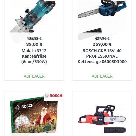
Vergleichen
Vergleichen
135,82 €
427,96 €
89,00 €
259,00 €
Makita 3712
BOSCH GKE 18V-40
Kantenfräse
PROFESSIONAL
(6mm/530W)
Kettensäge 06008D3000
AUF LAGER
AUF LAGER
IN DEN
IN DEN
WARENKORB
WARENKORB
Vergleichen
Vergleichen