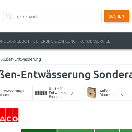
SUCHEN
ONDERANGEBOT
LIEFERUNG & ZAHLUNG
KUNDENSERVICE
Außen-Entwässerung
ßen-Entwässerung Sonder
Roste für
Entwässerungs-
Außen-
Entwässerungs-
Rinnen
Rinneneinlass
Rinnen