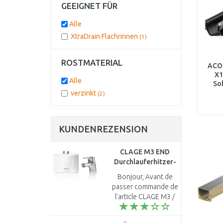
GEEIGNET FÜR
Alle
XtraDrain Flachrinnen
(1)
ROSTMATERIAL
ACO 
X1
Alle
So
H=2
verzinkt
(2)
v
KUNDENREZENSION
CLAGE M3 END
Durchlauferhitzer-
Set 3,5 kW 230 V
Bonjour, Avant de
1500-17243
passer commande de
l'article CLAGE M3 /
END 3.5 kW / 230V
petit chauffe-eau