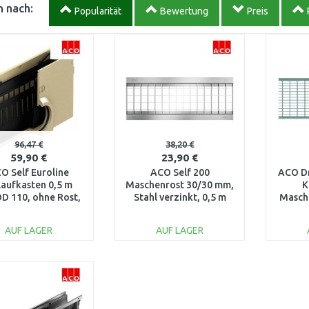
 nach:
Popularität
Bewertung
Preis
96,47 €
38,20 €
59,90 €
23,90 €
O Self Euroline
ACO Self 200
ACO Dr
laufkasten 0,5 m
Maschenrost 30/30 mm,
K
D 110, ohne Rost,
Stahl verzinkt, 0,5 m
Masch
t Schlammeimer
03878
Stahl
38503
AUF LAGER
AUF LAGER
IN DEN
IN DEN
WARENKORB
WARENKORB
W
Vergleichen
Vergleichen