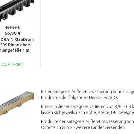
101,37 €
66,90 €
DRAIN XtraDrain
50S Rinne ohne
hlengefälle 1 m,
1 cm, Stahlkante
erzinkt 11111
AUF LAGER
IN DEN
WARENKORB
Vergleichen
In der Kategorie Außen-Entwässerung Sonderangeb
Produkten der folgenden Hersteller:ACO.
Preise in dieser Kategorie variieren von 8,90 EU
lassen sich jeweils nach Höhe, Breite, DN, Geeignet
Produkte der Kategorie Außen-Entwässerung Son
Österreich & in 26 weitere Länder versenden.