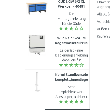
GÜDE GW 6/2 XL
instantané avec
Hinweis:
Werkbank 40481
raccord J'aimerais
angezeigt
savoir si..
Die
Alle Auß
Montageanleitung
Vorschla
für die Güde
Werkbank ist eine
Außen-En
Katastrophe. Sie ist
Kaufen 
Wilo Rain3-24 EM
unübersichtlich und
Regenwassernutzungsanlage
teilweise irreführend.
2551471
Nach mehrmaliger
Leider ist keine
Montage..
Bedienungsanleitung
dabei die für
jedermann leicht
verständlich
Kermi Standkonsole
geschrieben ist. Wie
komplett,innenliegend
man was einstellen
für BH 600, 900 und
kann ist nicht besc..
Sehr
AT 954 mm
empfehlenswert.
ZB01380002
Alles super; nicht nur
der Preis. Danke...