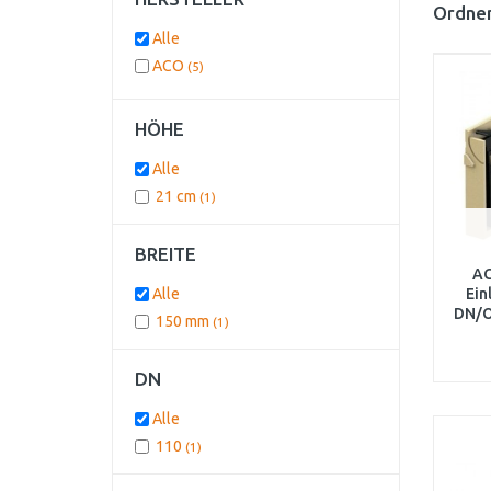
Ordnen
Alle
ACO
(5)
HÖHE
Alle
21 cm
(1)
BREITE
AC
Alle
Ein
DN/O
150 mm
(1)
mi
DN
Alle
110
(1)