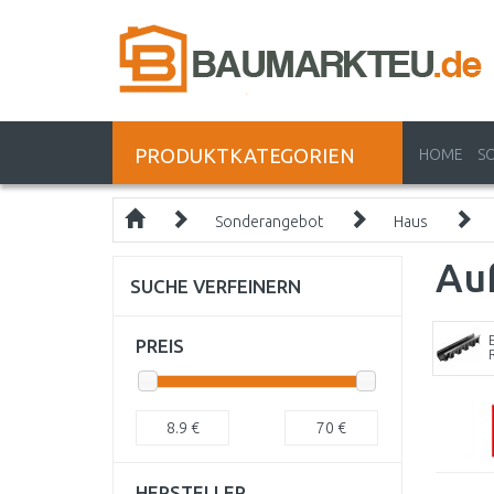
PRODUKTKATEGORIEN
HOME
S
Sonderangebot
Haus
Au
SUCHE VERFEINERN
PREIS
8.9
€
70
€
HERSTELLER