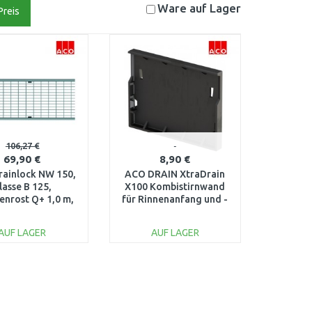
Ware auf
Lager
Preis
106,27 €
69,90 €
8,90 €
ainlock NW 150,
ACO DRAIN XtraDrain
lasse B 125,
X100 Kombistirnwand
enrost Q+ 1,0 m,
für Rinnenanfang und -
 verzinkt 133601
ende (Flachrinne)
11085
AUF LAGER
AUF LAGER
IN DEN
IN DEN
ARENKORB
WARENKORB
Vergleichen
Vergleichen