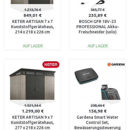
1.213,76 €
365,77 €
849,01 €
235,89 €
KETER ARTISAN 7 x 7
BOSCH GFR 18V-23
Kunststoffgerätehaus,
PROFESSIONAL Akku-
214 x 218 x 226 cm
Freischneider (solo)
17203426
06008D1000
AUF LAGER
AUF LAGER
IN DEN
IN DEN
WARENKORB
WARENKORB
Vergleichen
Vergleichen
1.521,34 €
238,44 €
1.299,00 €
156,98 €
KETER ARTISAN 9 x 7
Gardena Smart Water
Kunststoffgerätehaus,
Control Set,
277 x 218 x 226 cm
Bewässerungssteuerung