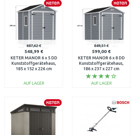
Vergleichen
Vergleichen
687,62 €
849,51 €
548,99 €
599,00 €
KETER MANOR 6 x 5 DD
KETER MANOR 6 x 8 DD
Kunststoffgerätehaus,
Kunststoffgerätehaus,
185 x 152 x 226 cm
186 x 237 x 227 cm
17197128
17196659
AUF LAGER
AUF LAGER
IN DEN
IN DEN
WARENKORB
WARENKORB
Vergleichen
Vergleichen