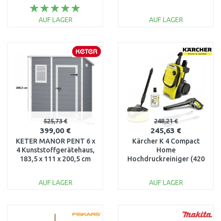
17204256
19103-20
AUF LAGER
AUF LAGER
IN DEN
IN DEN
WARENKORB
WARENKORB
Vergleichen
Vergleichen
525,73 €
248,21 €
399,00 €
245,63 €
KETER MANOR PENT 6 x
Kärcher K 4 Compact
4 Kunststoffgerätehaus,
Home
183,5 x 111 x 200,5 cm
Hochdruckreiniger (420
17199514
l/h/130 bar) 1.637-503.0
AUF LAGER
AUF LAGER
IN DEN
IN DEN
WARENKORB
WARENKORB