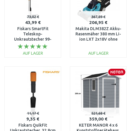
73,02 €
367,89 €
43,99 €
206,95 €
Fiskars SmartFit
Makita DLM382Z Akku-
Teleskop-
Rasenmäher 380 mm Li-
Unkrautstecher 99-
ion LXT 2x18V ohne
119cm 1020125
Akku
AUF LAGER
AUF LAGER
IN DEN
IN DEN
WARENKORB
WARENKORB
Vergleichen
Vergleichen
11,17 €
521,68 €
9,35 €
359,00 €
Fiskars QuikFit
KETER MANOR 4 x 6
Unkrautstecher, 32,8cm
Kunststoffgerätehaus,