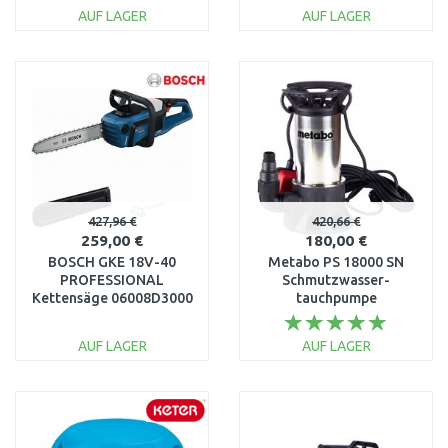
AUF LAGER
AUF LAGER
IN DEN
IN DEN
WARENKORB
WARENKORB
Vergleichen
Vergleichen
427,96 €
420,66 €
259,00 €
180,00 €
BOSCH GKE 18V-40
Metabo PS 18000 SN
PROFESSIONAL
Schmutzwasser-
Kettensäge 06008D3000
tauchpumpe
(18000l/h/1100W)
0251800000
AUF LAGER
AUF LAGER
IN DEN
IN DEN
WARENKORB
WARENKORB
Vergleichen
Vergleichen