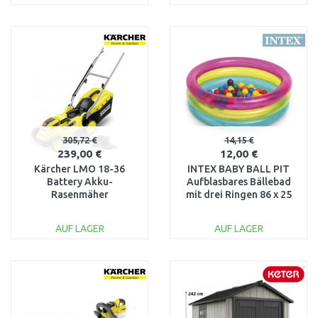
IN DEN
IN DEN
WARENKORB
WARENKORB
Vergleichen
Vergleichen
305,72 €
14,15 €
239,00 €
12,00 €
Kärcher LMO 18-36
INTEX BABY BALL PIT
Battery Akku-
Aufblasbares Bällebad
Rasenmäher
mit drei Ringen 86 x 25
(36cm/18V/ohne Akku)
cm 48674
1.444-420.0
AUF LAGER
AUF LAGER
IN DEN
IN DEN
WARENKORB
WARENKORB
Vergleichen
Vergleichen