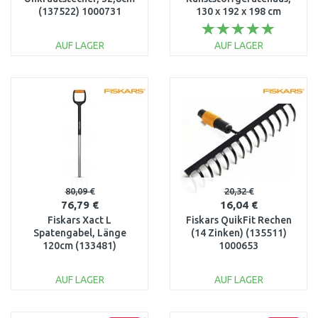
(137522) 1000731
130 x 192 x 198 cm
17197126
AUF LAGER
AUF LAGER
IN DEN
IN DEN
WARENKORB
WARENKORB
Vergleichen
Vergleichen
80,09 €
20,32 €
76,79 €
16,04 €
Fiskars Xact L
Fiskars QuikFit Rechen
Spatengabel, Länge
(14 Zinken) (135511)
120cm (133481)
1000653
1003685
AUF LAGER
AUF LAGER
IN DEN
IN DEN
WARENKORB
WARENKORB