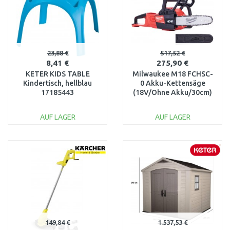
23,88 €
517,52 €
8,41 €
275,90 €
KETER KIDS TABLE
Milwaukee M18 FCHSC-
Kindertisch, hellblau
0 Akku-Kettensäge
17185443
(18V/Ohne Akku/30cm)
4933471441
AUF LAGER
AUF LAGER
IN DEN
IN DEN
WARENKORB
WARENKORB
Vergleichen
Vergleichen
149,84 €
1.537,53 €