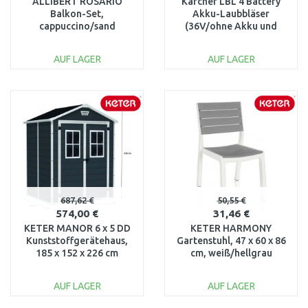
ALLIBERT ROSARIO
Kärcher LBL 4 Battery
Balkon-Set,
Akku-Laubbläser
cappuccino/sand
(36V/ohne Akku und
17200030
Ladegerät) 1.445-150.0
AUF LAGER
AUF LAGER
IN DEN
IN DEN
WARENKORB
WARENKORB
Vergleichen
Vergleichen
687,62 €
50,55 €
574,00 €
31,46 €
KETER MANOR 6 x 5 DD
KETER HARMONY
Kunststoffgerätehaus,
Gartenstuhl, 47 x 60 x 86
185 x 152 x 226 cm
cm, weiß/hellgrau
17197128
17201232
AUF LAGER
AUF LAGER
IN DEN
IN DEN