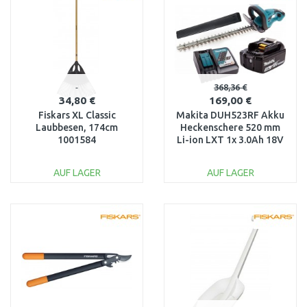
Vergleichen
Vergleichen
368,36 €
34,80 €
169,00 €
Fiskars XL Classic
Makita DUH523RF Akku
Laubbesen, 174cm
Heckenschere 520 mm
1001584
Li-ion LXT 1x 3.0Ah 18V
Akku & Ladegerät
AUF LAGER
AUF LAGER
IN DEN
IN DEN
WARENKORB
WARENKORB
Vergleichen
Vergleichen