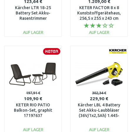
123,64 €
1.209,00 €
Kärcher LTR 18-25
KETER FACTOR 8 x 8
Battery Set Akku-
Kunststoffgerätehaus,
Rasentrimmer
256,5 x 255 x 243 cm
(25cm/18V/1x2,5Ah)
17197916
1.444-301.0
AUF LAGER
AUF LAGER
IN DEN
IN DEN
WARENKORB
WARENKORB
Vergleichen
Vergleichen
197,91 €
302,34 €
109,90 €
229,90 €
KETER RIO PATIO
Kärcher LBL 4 Battery
Balkon-Set, graphit
Set Akku-Laubbläser
17197637
(36V/1x2,5Ah) 1.445-
160.0
AUF LAGER
AUF LAGER