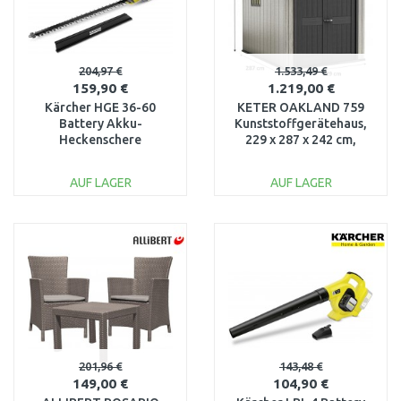
204,97 €
1.533,49 €
159,90 €
1.219,00 €
Kärcher HGE 36-60
KETER OAKLAND 759
Battery Akku-
Kunststoffgerätehaus,
Heckenschere
229 x 287 x 242 cm,
(60cm/36V/ohne aku)
grau/anthrazit
1.444-250.0
17201311
AUF LAGER
AUF LAGER
IN DEN
IN DEN
WARENKORB
WARENKORB
Vergleichen
Vergleichen
201,96 €
143,48 €
149,00 €
104,90 €