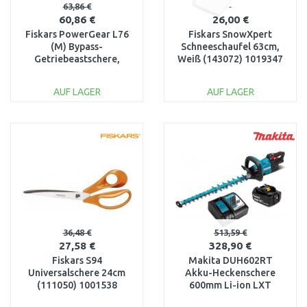
63,86 €
60,86 €
26,00 €
Fiskars PowerGear L76
Fiskars SnowXpert
(M) Bypass-
Schneeschaufel 63cm,
Getriebeastschere,
Weiß (143072) 1019347
55,7cm (112300)
1001553
AUF LAGER
AUF LAGER
IN DEN
IN DEN
WARENKORB
WARENKORB
Vergleichen
Vergleichen
36,48 €
513,59 €
27,58 €
328,90 €
Fiskars S94
Makita DUH602RT
Universalschere 24cm
Akku-Heckenschere
(111050) 1001538
600mm Li-ion LXT
(1x5,0Ah/18V)