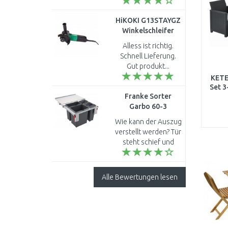
Beschreibung dass
es ein spezifischer
HiKOKI G13STAYGZ
Abluftbausatz aus
Winkelschleifer
Kaminverkleidung
(600W/125mm)
UND Flexrohr inkl.
Alless ist richtig.
Bef..
Schnell Lieferung.
Gut produkt...
KETE
Set 3
Franke Sorter
Garbo 60-3
121.0200.680
Wie kann der Auszug
verstellt werden? Tür
steht schief und
schließt nicht mehr
richtig ..
Alle Bewertungen lesen