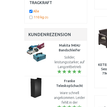
TRAGKRAFT
Alle
110 kg
(3)
KUNDENREZENSION
Makita 9404J
Bandschleifer
100x610mm,
Solider,
1010W, Makpac
leistungsstarker, auf
KETE
Langzeitbetrieb
Sess
ausgelegter
79
Bandschleifer. Dank
Franke
des hohen
TeleskopSchacht
Eigengewichtes der
für
Maschine benötigt
Ware schnell
Dunstabzugshauben,
man relativ we..
angekommen. Leider
schwarz
fehlt in der
112.0285.288