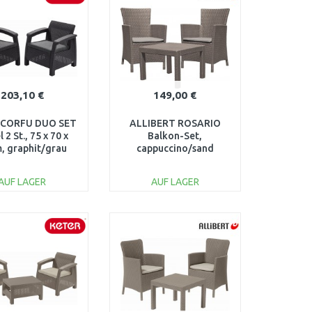
203,10 €
149,00 €
 CORFU DUO SET
ALLIBERT ROSARIO
l 2 St., 75 x 70 x
Balkon-Set,
, graphit/grau
cappuccino/sand
17197993
17200030
AUF LAGER
AUF LAGER
IN DEN
IN DEN
ARENKORB
WARENKORB
Vergleichen
Vergleichen