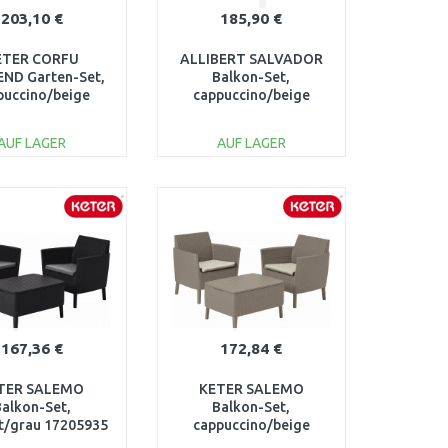
203,10 €
185,90 €
ETER CORFU
ALLIBERT SALVADOR
ND Garten-Set,
Balkon-Set,
puccino/beige
cappuccino/beige
17197786
17200721
AUF LAGER
AUF LAGER
IN DEN
IN DEN
ARENKORB
WARENKORB
Vergleichen
Vergleichen
167,36 €
172,84 €
TER SALEMO
KETER SALEMO
Balkon-Set,
Balkon-Set,
t/grau 17205935
cappuccino/beige
17205935