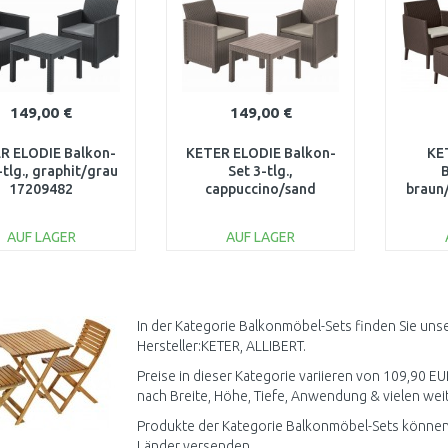
149,00 €
149,00 €
R ELODIE Balkon-
KETER ELODIE Balkon-
KE
-tlg., graphit/grau
Set 3-tlg.,
17209482
cappuccino/sand
braun
17209482
AUF LAGER
AUF LAGER
IN DEN
IN DEN
WARENKORB
WARENKORB
W
Vergleichen
Vergleichen
In der Kategorie Balkonmöbel-Sets finden Sie uns
Hersteller:KETER, ALLIBERT.
Preise in dieser Kategorie variieren von 109,90 EU
nach Breite, Höhe, Tiefe, Anwendung & vielen weit
Produkte der Kategorie Balkonmöbel-Sets können a
Länder versenden.