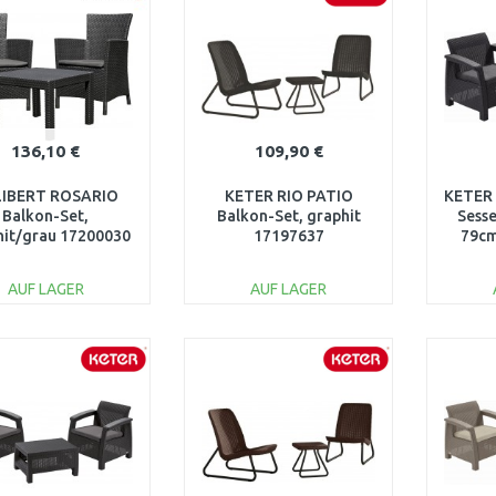
136,10 €
109,90 €
LIBERT ROSARIO
KETER RIO PATIO
KETER
Balkon-Set,
Balkon-Set, graphit
Sesse
hit/grau 17200030
17197637
79cm
AUF LAGER
AUF LAGER
IN DEN
IN DEN
WARENKORB
WARENKORB
W
Vergleichen
Vergleichen