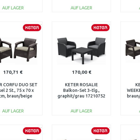
17197993
AUF LAGER
AUF LAGER
IN DEN
IN DEN
WARENKORB
WARENKORB
W
Vergleichen
Vergleichen
170,71 €
170,00 €
R CORFU DUO SET
KETER ROSALIE
K
el 2 St., 75 x 70 x
Balkon-Set 3-tlg.,
WEEKE
cm, braun/beige
graphit/grau 17210752
braun
17197993
AUF LAGER
AUF LAGER
IN DEN
IN DEN
WARENKORB
WARENKORB
W
Vergleichen
Vergleichen