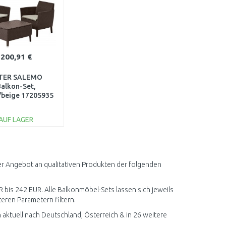
200,91 €
TER SALEMO
Balkon-Set,
/beige 17205935
AUF LAGER
IN DEN
ARENKORB
Vergleichen
er Angebot an qualitativen Produkten der folgenden
R bis 242 EUR. Alle Balkonmöbel-Sets lassen sich jeweils
eren Parametern filtern.
ktuell nach Deutschland, Österreich & in 26 weitere