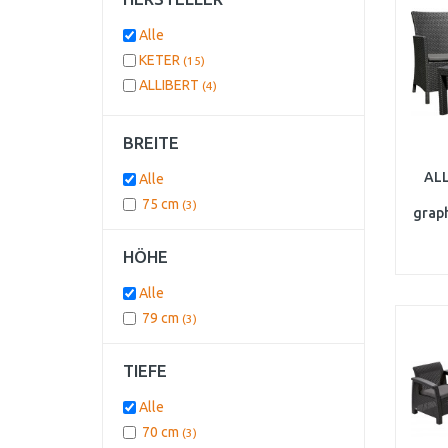
Alle
KETER
(15)
ALLIBERT
(4)
BREITE
AL
Alle
75 cm
(3)
grap
HÖHE
Alle
79 cm
(3)
TIEFE
Alle
70 cm
(3)