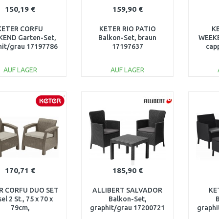
150,19 €
159,90 €
KETER CORFU
KETER RIO PATIO
K
END Garten-Set,
Balkon-Set, braun
WEEKE
hit/grau 17197786
17197637
cap
AUF LAGER
AUF LAGER
IN DEN
IN DEN
WARENKORB
WARENKORB
W
Vergleichen
Vergleichen
170,71 €
185,90 €
R CORFU DUO SET
ALLIBERT SALVADOR
KE
el 2 St., 75 x 70 x
Balkon-Set,
79cm,
graphit/grau 17200721
graphi
ppuccino/beige