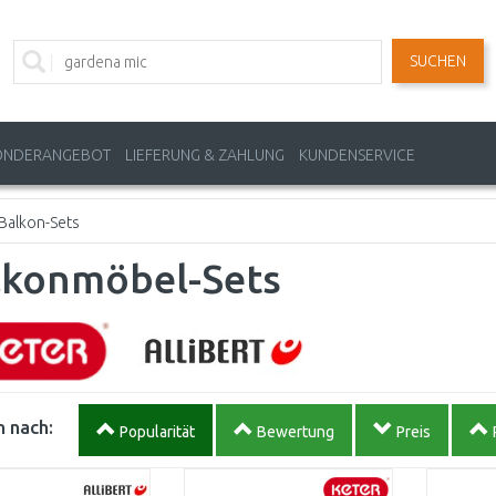
SUCHEN
ONDERANGEBOT
LIEFERUNG & ZAHLUNG
KUNDENSERVICE
Balkon-Sets
lkonmöbel-Sets
 nach:
Popularität
Bewertung
Preis