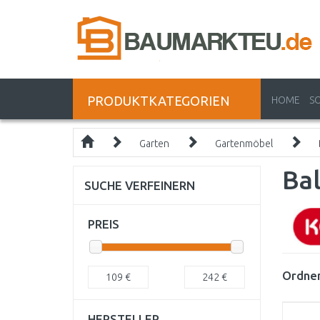
PRODUKTKATEGORIEN
HOME
S
Garten
Gartenmöbel
Ba
SUCHE VERFEINERN
PREIS
Ordnen
109
€
242
€
HERSTELLER