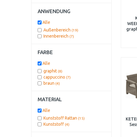
ANWENDUNG
Alle
WEEK
grap
Außenbereich
(19)
Innenbereich
(7)
FARBE
Alle
graphit
(8)
cappuccino
(7)
braun
(4)
MATERIAL
Alle
Kunststoff Rattan
(15)
KETE
Kunststoff
Sess
(4)
ca