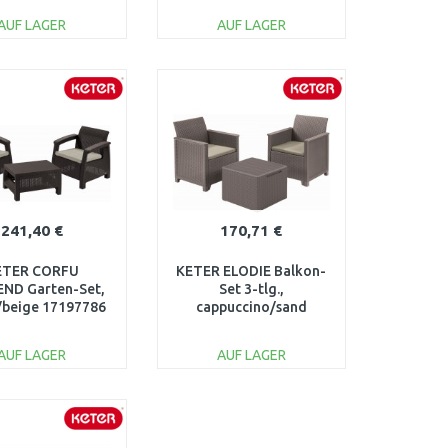
AUF LAGER
AUF LAGER
IN DEN
IN DEN
ARENKORB
WARENKORB
Vergleichen
Vergleichen
241,40 €
170,71 €
ETER CORFU
KETER ELODIE Balkon-
ND Garten-Set,
Set 3-tlg.,
/beige 17197786
cappuccino/sand
17212108
AUF LAGER
AUF LAGER
IN DEN
IN DEN
ARENKORB
WARENKORB
Vergleichen
Vergleichen