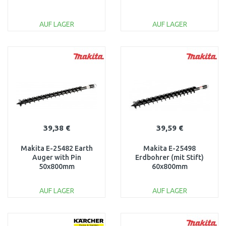
AUF LAGER
AUF LAGER
IN DEN
IN DEN
WARENKORB
WARENKORB
Vergleichen
Vergleichen
39,38 €
39,59 €
Makita E-25482 Earth
Makita E-25498
Auger with Pin
Erdbohrer (mit Stift)
50x800mm
60x800mm
AUF LAGER
AUF LAGER
IN DEN
IN DEN
WARENKORB
WARENKORB