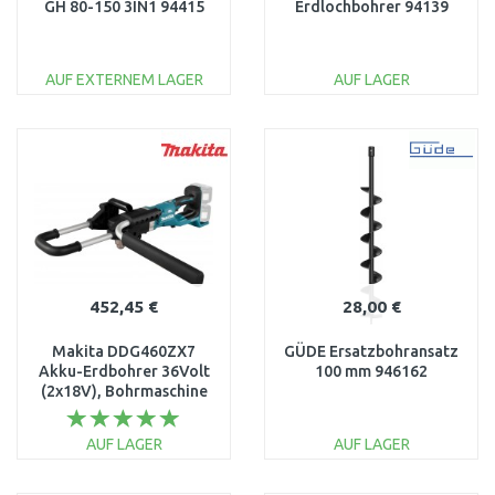
GH 80-150 3IN1 94415
Erdlochbohrer 94139
AUF EXTERNEM LAGER
AUF LAGER
IN DEN
IN DEN
WARENKORB
WARENKORB
Vergleichen
Vergleichen
452,45 €
28,00 €
Makita DDG460ZX7
GÜDE Ersatzbohransatz
Akku-Erdbohrer 36Volt
100 mm 946162
(2x18V), Bohrmaschine
AUF LAGER
AUF LAGER
IN DEN
IN DEN