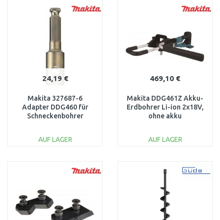
WARENKORB
WARENKORB
Vergleichen
Vergleichen
24,19 €
469,10 €
Makita 327687-6
Makita DDG461Z Akku-
Adapter DDG460 für
Erdbohrer Li-ion 2x18V,
Schneckenbohrer
ohne akku
AUF LAGER
AUF LAGER
IN DEN
IN DEN
WARENKORB
WARENKORB
Vergleichen
Vergleichen