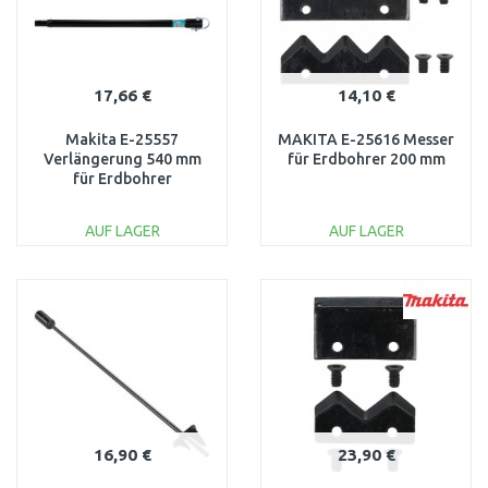
17,66 €
14,10 €
Makita E-25557
MAKITA E-25616 Messer
Verlängerung 540 mm
für Erdbohrer 200 mm
für Erdbohrer
AUF LAGER
AUF LAGER
IN DEN
IN DEN
WARENKORB
WARENKORB
Vergleichen
Vergleichen
16,90 €
23,90 €