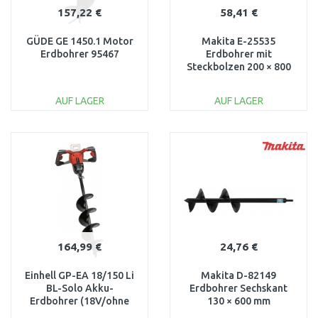
157,22 €
58,41 €
GÜDE GE 1450.1 Motor
Makita E-25535
Erdbohrer 95467
Erdbohrer mit
Steckbolzen 200 × 800
mm
AUF LAGER
AUF LAGER
IN DEN
IN DEN
WARENKORB
WARENKORB
Vergleichen
Vergleichen
164,99 €
24,76 €
Einhell GP-EA 18/150 Li
Makita D-82149
BL-Solo Akku-
Erdbohrer Sechskant
Erdbohrer (18V/ohne
130 × 600 mm
akku) 3437000