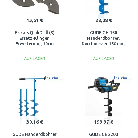
13,61 €
28,08 €
Fiskars QuikDrill (S)
GÜDE GH 150
Ersatz-Klingen
Handerdbohrer,
Erweiterung, 10cm
Durchmesser 150 mm,
(134717) 1000637
Länge 1030 mm 94136
AUF LAGER
AUF LAGER
IN DEN
IN DEN
WARENKORB
WARENKORB
Vergleichen
Vergleichen
39,16 €
199,97 €
GÜDE Handerdbohrer
GÜDE GE 2200