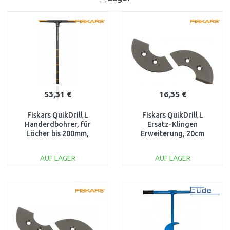
53,31 €
16,35 €
Fiskars QuikDrill L
Fiskars QuikDrill L
Handerdbohrer, für
Ersatz-Klingen
Löcher bis 200mm,
Erweiterung, 20cm
Länge 1100mm 1000640
(134737) 1000641
AUF LAGER
AUF LAGER
IN DEN
IN DEN
WARENKORB
WARENKORB
Vergleichen
Vergleichen