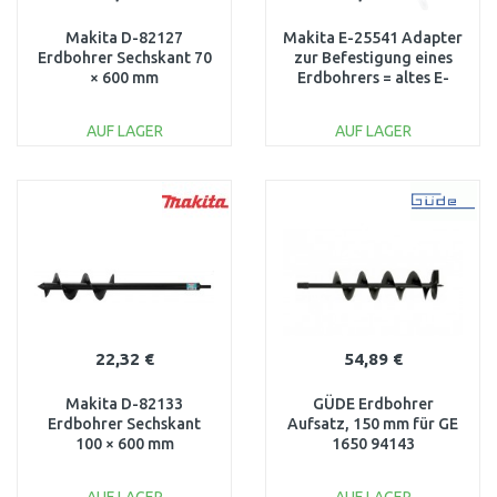
Makita D-82127
Makita E-25541 Adapter
Erdbohrer Sechskant 70
zur Befestigung eines
× 600 mm
Erdbohrers = altes E-
07331
AUF LAGER
AUF LAGER
IN DEN
IN DEN
WARENKORB
WARENKORB
Vergleichen
Vergleichen
22,32 €
54,89 €
Makita D-82133
GÜDE Erdbohrer
Erdbohrer Sechskant
Aufsatz, 150 mm für GE
100 × 600 mm
1650 94143