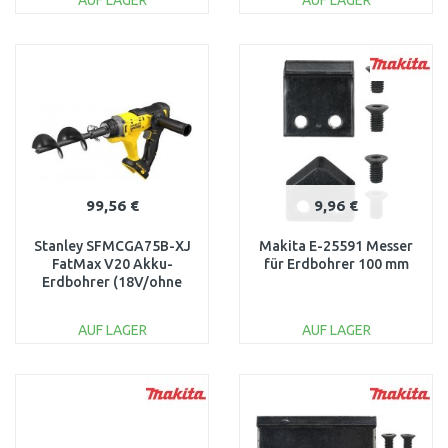
AUF LAGER
AUF LAGER
IN DEN
IN DEN
WARENKORB
WARENKORB
Vergleichen
Vergleichen
99,56 €
9,96 €
Stanley SFMCGA75B-XJ
Makita E-25591 Messer
FatMax V20 Akku-
für Erdbohrer 100 mm
Erdbohrer (18V/ohne
Akku und Ladegerät)
AUF LAGER
AUF LAGER
IN DEN
IN DEN
WARENKORB
WARENKORB
Vergleichen
Vergleichen