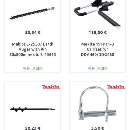
53,54 €
118,50 €
Makita E-25507 Earth
Makita 191P11-3
Auger with Pin
Griffset für
80x800mm= old E-13633
DDA460/DDG460
AUF LAGER
AUF LAGER
IN DEN
IN DEN
WARENKORB
WARENKORB
Vergleichen
Vergleichen
20,23 €
3,50 €