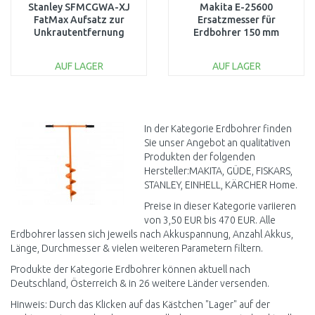
Stanley SFMCGWA-XJ
Makita E-25600
FatMax Aufsatz zur
Ersatzmesser für
Unkrautentfernung
Erdbohrer 150 mm
AUF LAGER
AUF LAGER
IN DEN
IN DEN
WARENKORB
WARENKORB
Vergleichen
Vergleichen
In der Kategorie Erdbohrer finden
Sie unser Angebot an qualitativen
Produkten der folgenden
Hersteller:MAKITA, GÜDE, FISKARS,
STANLEY, EINHELL, KÄRCHER Home.
Preise in dieser Kategorie variieren
von 3,50 EUR bis 470 EUR. Alle
Erdbohrer lassen sich jeweils nach Akkuspannung, Anzahl Akkus,
Länge, Durchmesser & vielen weiteren Parametern filtern.
Produkte der Kategorie Erdbohrer können aktuell nach
Deutschland, Österreich & in 26 weitere Länder versenden.
Hinweis: Durch das Klicken auf das Kästchen "Lager" auf der