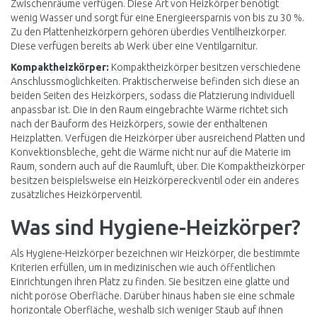
Zwischenräume verfügen. Diese Art von Heizkörper benötigt
wenig Wasser und sorgt für eine Energieersparnis von bis zu 30 %.
Zu den Plattenheizkörpern gehören überdies Ventilheizkörper.
Diese verfügen bereits ab Werk über eine Ventilgarnitur.
Kompaktheizkörper:
Kompaktheizkörper besitzen verschiedene
Anschlussmöglichkeiten. Praktischerweise befinden sich diese an
beiden Seiten des Heizkörpers, sodass die Platzierung individuell
anpassbar ist. Die in den Raum eingebrachte Wärme richtet sich
nach der Bauform des Heizkörpers, sowie der enthaltenen
Heizplatten. Verfügen die Heizkörper über ausreichend Platten und
Konvektionsbleche, geht die Wärme nicht nur auf die Materie im
Raum, sondern auch auf die Raumluft, über. Die Kompaktheizkörper
besitzen beispielsweise ein Heizkörpereckventil oder ein anderes
zusätzliches Heizkörperventil.
Was sind Hygiene-Heizkörper?
Als Hygiene-Heizkörper bezeichnen wir Heizkörper, die bestimmte
Kriterien erfüllen, um in medizinischen wie auch öffentlichen
Einrichtungen ihren Platz zu finden. Sie besitzen eine glatte und
nicht poröse Oberfläche. Darüber hinaus haben sie eine schmale
horizontale Oberfläche, weshalb sich weniger Staub auf ihnen