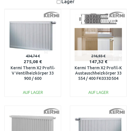
Lager
434,74 €
216,93 €
275,08 €
147,32 €
Kermi Therm X2 Profil-
Kermi Therm X2 Profil-K
V Ventilheizkörper 33
Austauschheizkörper 33
900 / 600
554 / 400 FK033D504
FTV330900601R1K
AUF LAGER
AUF LAGER
IN DEN
IN DEN
WARENKORB
WARENKORB
Vergleichen
Vergleichen