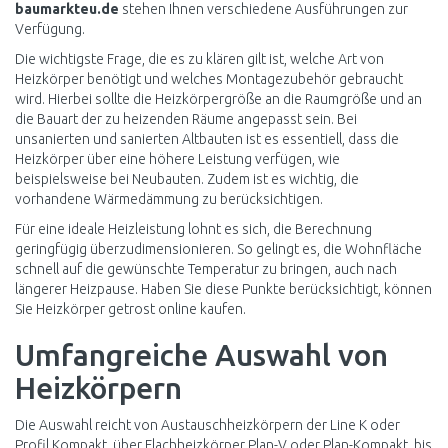
baumarkteu.de
stehen Ihnen verschiedene Ausführungen zur
Verfügung.
Die wichtigste Frage, die es zu klären gilt ist, welche Art von
Heizkörper benötigt und welches Montagezubehör gebraucht
wird. Hierbei sollte die Heizkörpergröße an die Raumgröße und an
die Bauart der zu heizenden Räume angepasst sein. Bei
unsanierten und sanierten Altbauten ist es essentiell, dass die
Heizkörper über eine höhere Leistung verfügen, wie
beispielsweise bei Neubauten. Zudem ist es wichtig, die
vorhandene Wärmedämmung zu berücksichtigen.
Für eine ideale Heizleistung lohnt es sich, die Berechnung
geringfügig überzudimensionieren. So gelingt es, die Wohnfläche
schnell auf die gewünschte Temperatur zu bringen, auch nach
längerer Heizpause. Haben Sie diese Punkte berücksichtigt, können
Sie Heizkörper getrost online kaufen.
Umfangreiche Auswahl von
Heizkörpern
Die Auswahl reicht von Austauschheizkörpern der Line K oder
Profil Kompakt, über Flachheizkörper Plan-V oder Plan-Kompakt, bis