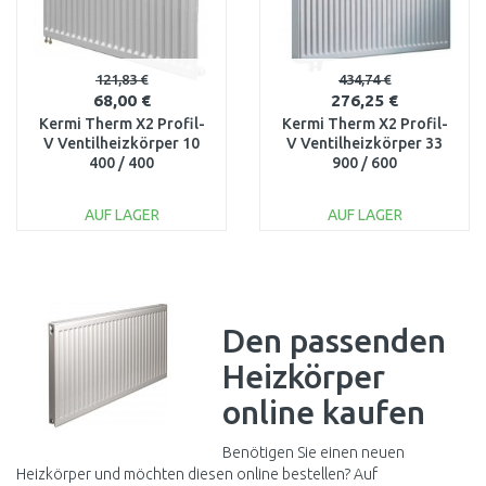
121,83 €
434,74 €
68,00 €
276,25 €
Kermi Therm X2 Profil-
Kermi Therm X2 Profil-
V Ventilheizkörper 10
V Ventilheizkörper 33
400 / 400
900 / 600
FTV100400401L1K
FTV330900601L1K
AUF LAGER
AUF LAGER
IN DEN
IN DEN
WARENKORB
WARENKORB
Vergleichen
Vergleichen
Den passenden
Heizkörper
online kaufen
Benötigen Sie einen neuen
Heizkörper und möchten diesen online bestellen? Auf