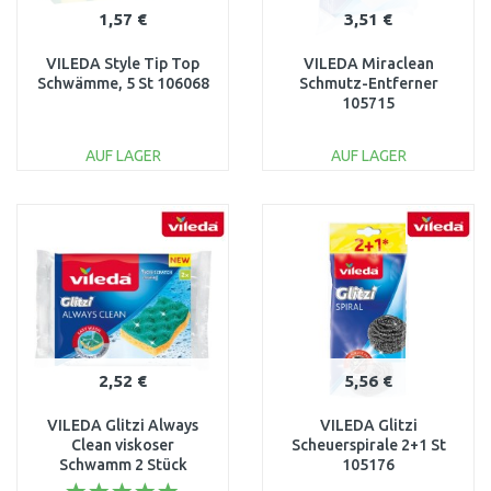
1,57 €
3,51 €
VILEDA Style Tip Top
VILEDA Miraclean
Schwämme, 5 St 106068
Schmutz-Entferner
105715
AUF LAGER
AUF LAGER
IN DEN
IN DEN
WARENKORB
WARENKORB
Vergleichen
Vergleichen
2,52 €
5,56 €
VILEDA Glitzi Always
VILEDA Glitzi
Clean viskoser
Scheuerspirale 2+1 St
Schwamm 2 Stück
105176
168528