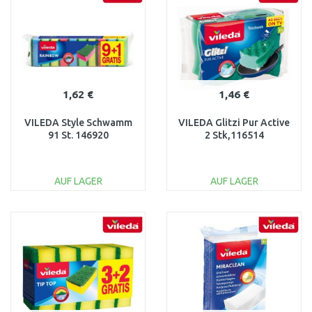
1,62 €
1,46 €
VILEDA Style Schwamm
VILEDA Glitzi Pur Active
91 St. 146920
2 Stk,116514
AUF LAGER
AUF LAGER
IN DEN
IN DEN
WARENKORB
WARENKORB
Vergleichen
Vergleichen