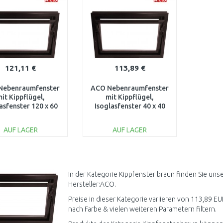
121,11 €
113,89 €
Nebenraumfenster
ACO Nebenraumfenster
it Kippflügel,
mit Kippflügel,
asfenster 120 x 60
Isoglasfenster 40 x 40
cm braun
cm braun
AUF LAGER
AUF LAGER
IN DEN
IN DEN
WARENKORB
WARENKORB
Vergleichen
Vergleichen
In der Kategorie Kippfenster braun finden Sie un
Hersteller:ACO.
Preise in dieser Kategorie variieren von 113,89 EU
nach Farbe & vielen weiteren Parametern filtern.