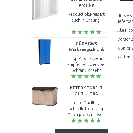
Profil-K
Kompaktheizkörperr
Produkt ok,Preis ist
Hinweis:
22 400 / 1200
auch in Ordung..
lieferbar
FK0220412
Alle Kip
Vorschla
GÜDE GWS
Kippfens
Werkzeugschrank
40478
Kaufen S
Top Produkt,sehr
empfehlenswert.Der
Schrank ist sehr
stabil...
KETER STORE IT
OUT ULTRA
Auflagenbox 177 x
gute Qualität,
113 x 134 cm beige
schnelle Lieferung:
17199414
"Nach problemlosem
Bestellvorgang
wurde meine
Gerätebox schnell