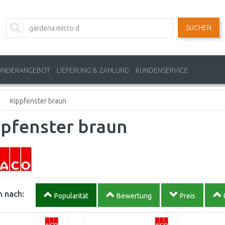
SUCHEN
ONDERANGEBOT
LIEFERUNG & ZAHLUNG
KUNDENSERVICE
Kippfenster braun
ppfenster braun
 nach:
Popularität
Bewertung
Preis