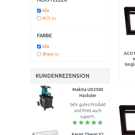
Alle
ACO
(2)
FARBE
Alle
ACO 
Braun
(2)
m
Isogl
KUNDENREZENSION
Makita UD2500
Häcksler
(2500W/67l)
Sehr gutes Produkt
und Preis auch
super!!!..
Kermi Therm X2