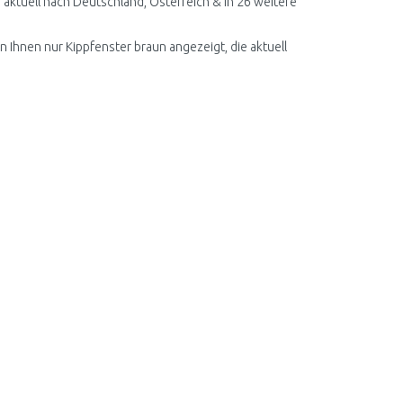
aktuell nach Deutschland, Österreich & in 26 weitere
n Ihnen nur Kippfenster braun angezeigt, die aktuell