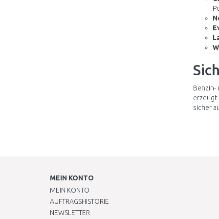
Po
N
E
L
W
Sic
Benzin- 
erzeugt
sicher a
MEIN KONTO
MEIN KONTO
AUFTRAGSHISTORIE
NEWSLETTER