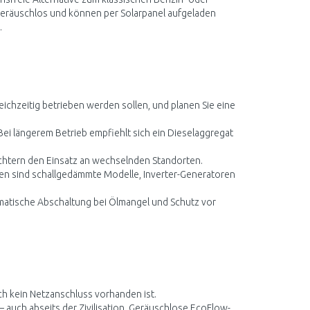
 geräuschlos und können per Solarpanel aufgeladen
.
eichzeitig betrieben werden sollen, und planen Sie eine
Bei längerem Betrieb empfiehlt sich ein Dieselaggregat
chtern den Einsatz an wechselnden Standorten.
en sind schallgedämmte Modelle, Inverter-Generatoren
omatische Abschaltung bei Ölmangel und Schutz vor
 kein Netzanschluss vorhanden ist.
 auch abseits der Zivilisation. Geräuschlose EcoFlow-