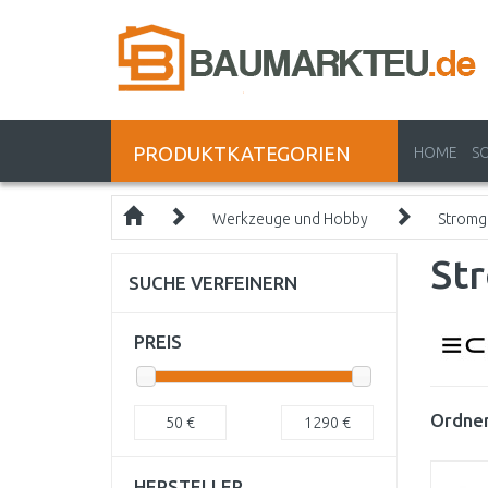
PRODUKTKATEGORIEN
HOME
S
Werkzeuge und Hobby
Stromg
St
SUCHE VERFEINERN
PREIS
Ordnen
50
€
1290
€
HERSTELLER