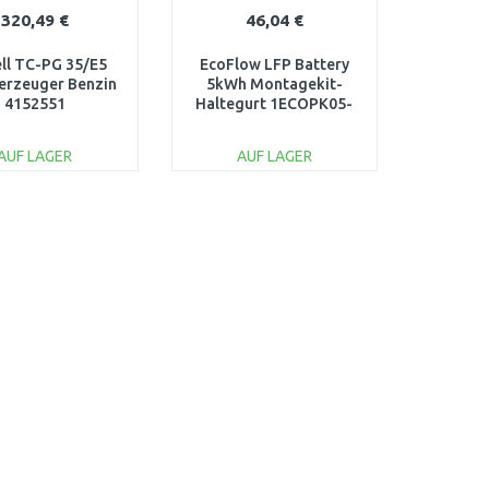
320,49 €
46,04 €
ell TC-PG 35/E5
EcoFlow LFP Battery
erzeuger Benzin
5kWh Montagekit-
4152551
Haltegurt 1ECOPK05-
01
AUF LAGER
AUF LAGER
IN DEN
IN DEN
ARENKORB
WARENKORB
Vergleichen
Vergleichen