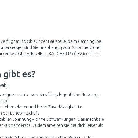
verfügbar ist. Ob auf der Baustelle, beim Camping, bei
romerzeuger sind Sie unabhängig vom Stromnetz und
arken wie GÜDE, EINHELL, KÄRCHER Professional und
gibt es?
ahl:
Sie eignen sich besonders für gelegentliche Nutzung –
alte.
e Lebensdauer und hohe Zuverlässigkeit im
n der Landwirtschaft.
abiler Spannung – ohne Schwankungen. Das macht sie
 Küchengeräte. Zudem arbeiten sie deutlich leiser als
nsfreie Alternative zum klassischen Benzin- oder