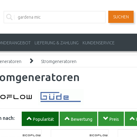
SUCHEN
ONDERANGEBOT
LIEFERUNG & ZAHLUNG
KUNDENSERVICE
eneratoren
Stromgeneratoren
romgeneratoren
 nach:
Popularität
Bewertung
Preis