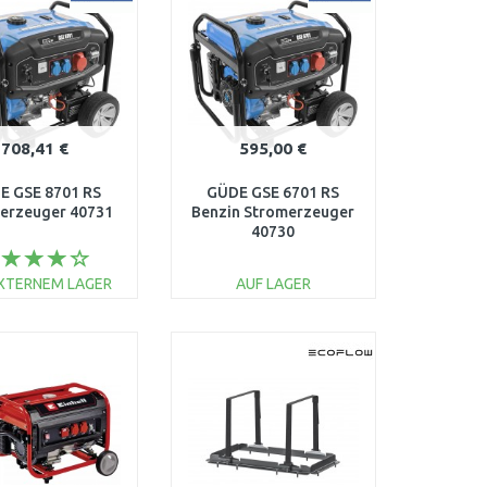
708,41 €
595,00 €
E GSE 8701 RS
GÜDE GSE 6701 RS
erzeuger 40731
Benzin Stromerzeuger
40730
EXTERNEM LAGER
AUF LAGER
IN DEN
IN DEN
ARENKORB
WARENKORB
Vergleichen
Vergleichen