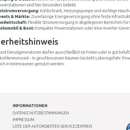
werstationen sind hier besonders beliebt.
otstromversorgung:
Kühlschrank, Heizungspumpe und wichtige Haushalt
vents & Märkte:
Zuverlässige Energieversorgung ohne feste Infrastrukt
andwirtschaft:
Flexible Stromversorgung in abgelegenen Bereichen fü
ohnmobil & Boot:
Kompakte Powerstationen oder leise Inverter-Genera
herheitshinweis
und Dieselgeneratoren dürfen ausschließlich im Freien oder in gut belü
 Kohlenmonoxid – in geschlossenen Räumen besteht Lebensgefahr. Pow
uch in Innenräumen genutzt werden.
INFORMATIONEN
DATENSCHUTZBESTIMMUNGEN
IMPRESSUM
LISTE DER AUTORISIERTEN SERVICEZENTREN