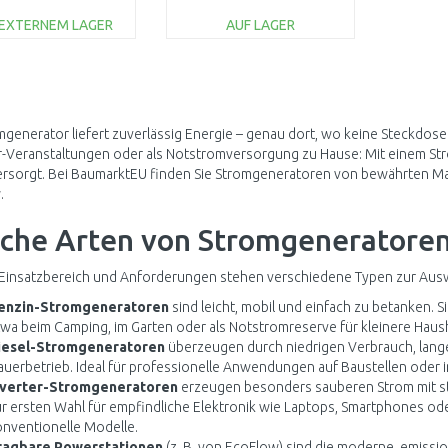
CO2040PLUS-01
 EXTERNEM LAGER
AUF LAGER
IN DEN
IN DEN
WARENKORB
WARENKORB
Vergleichen
Vergleichen
mgenerator liefert zuverlässig Energie – genau dort, wo keine Steckdose 
-Veranstaltungen oder als Notstromversorgung zu Hause: Mit einem St
ersorgt. Bei BaumarktEU finden Sie Stromgeneratoren von bewährten M
.
che Arten von Stromgeneratoren 
Einsatzbereich und Anforderungen stehen verschiedene Typen zur Ausw
enzin-Stromgeneratoren
sind leicht, mobil und einfach zu betanken. 
wa beim Camping, im Garten oder als Notstromreserve für kleinere Haush
iesel-Stromgeneratoren
überzeugen durch niedrigen Verbrauch, lang
uerbetrieb. Ideal für professionelle Anwendungen auf Baustellen oder i
nverter-Stromgeneratoren
erzeugen besonders sauberen Strom mit st
r ersten Wahl für empfindliche Elektronik wie Laptops, Smartphones oder
nventionelle Modelle.
ragbare Powerstationen
(z. B. von EcoFlow) sind die moderne, emissio