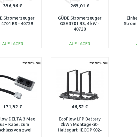
336,96 €
263,01 €
E Stromerzeuger
GÜDE Stromerzeuger
Einh
 4701 RS - 40729
GSE 3701 RS, 4 kW -
Strom
40728
AUF LAGER
AUF LAGER
IN DEN
IN DEN
WARENKORB
WARENKORB
W
Vergleichen
Vergleichen
171,32 €
46,52 €
low DELTA 3 Max
EcoFlow LFP Battery
lus – Kabel zum
2kWh Montagekit-
chluss von zwei
Haltegurt 1ECOPK02-
usatzbatterien
01