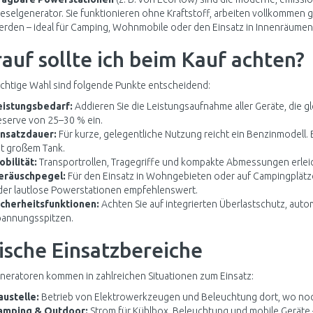
eselgenerator. Sie funktionieren ohne Kraftstoff, arbeiten vollkommen
rden – ideal für Camping, Wohnmobile oder den Einsatz in Innenräumen
auf sollte ich beim Kauf achten?
richtige Wahl sind folgende Punkte entscheidend:
eistungsbedarf:
Addieren Sie die Leistungsaufnahme aller Geräte, die gl
serve von 25–30 % ein.
insatzdauer:
Für kurze, gelegentliche Nutzung reicht ein Benzinmodell. 
t großem Tank.
bilität:
Transportrollen, Tragegriffe und kompakte Abmessungen erlei
eräuschpegel:
Für den Einsatz in Wohngebieten oder auf Campingplätz
er lautlose Powerstationen empfehlenswert.
icherheitsfunktionen:
Achten Sie auf integrierten Überlastschutz, aut
pannungsspitzen.
ische Einsatzbereiche
eratoren kommen in zahlreichen Situationen zum Einsatz:
austelle:
Betrieb von Elektrowerkzeugen und Beleuchtung dort, wo noch
amping & Outdoor:
Strom für Kühlbox, Beleuchtung und mobile Geräte –