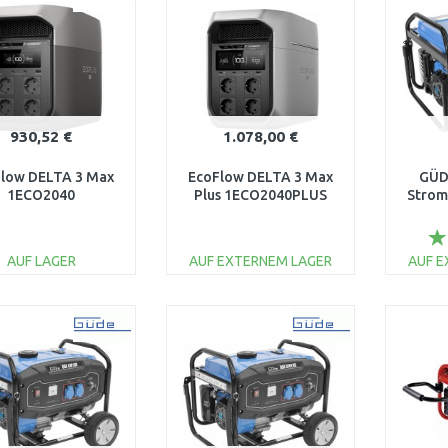
930,52 €
1.078,00 €
low DELTA 3 Max
EcoFlow DELTA 3 Max
GÜD
1ECO2040
Plus 1ECO2040PLUS
Strom
AUF LAGER
AUF EXTERNEM LAGER
AUF 
IN DEN
IN DEN
WARENKORB
WARENKORB
W
Vergleichen
Vergleichen