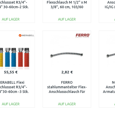
chlussset R3/4"-
Flexschlauch M 1/2" x M
Ansc
" 30-60cm-2 Stk.
3/8", 60 cm, 103/60
IG/IG
chlauch (blau,
100 
rot)M0045
AUF LAGER
AUF LAGER
IN DEN
IN DEN
WARENKORB
WARENKORB
W
Vergleichen
Vergleichen
55,55 €
2,82 €
ERABELL Flexi
FERRO
N
chlussset R3/4"-
stahlummantelter Flex-
Ansch
"30-60cm -3 Stk.
Anschlussschlauch für
Armatu
lauch (blau, rot,
Wasser, IG/AG, 100 cm,
gelb)M0047
1/2" × 3/8" PWS87
AUF LAGER
AUF LAGER
IN DEN
IN DEN