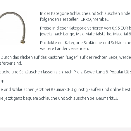
WARENKORB
WARENKORB
W
Vergleichen
Vergleichen
In der Kategorie Schläuche und Schläuschen finde
folgenden Hersteller:FERRO, Merabell.
Preise in dieser Kategorie variieren von 0,95 EUR 
jeweils nach Länge, Max. Materialstärke, Material &
Produkte der Kategorie Schläuche und Schläusche
weitere Länder versenden.
 Durch das Klicken auf das Kästchen "Lager" auf der rechten Seite, werd
ieferbar sind.
läuche und Schläuschen lassen sich nach Preis, Bewertung & Popularität 
g:
e und Schläuschen jetzt bei BaumarktEU günstig kaufen und online beste
ie jetzt ganz bequem Schläuche und Schläuschen bei BaumarktEU.