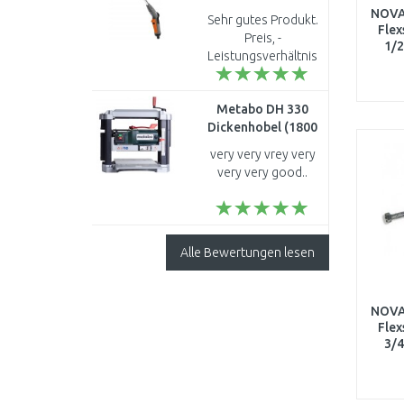
18330-20
NOVA
Sehr gutes Produkt.
Flex
Preis, -
1/2
Leistungsverhältnis
paßt. ..
Metabo DH 330
Dickenhobel (1800
W) 0200033000
very very vrey very
very very good..
Alle Bewertungen lesen
NOVA
Flex
3/4