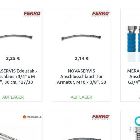
IN DEN
IN DEN
WARENKORB
WARENKORB
W
Vergleichen
Vergleichen
2,25 €
2,14 €
SERVIS Edelstahl-
NOVASERVIS
MERAB
schlauch 3/4" x M
Anschlusschlauch für
Ansc
", 30 cm, 127/30
Armatur, M10 × 3/8", 50
G3/4"
cm 130/50
Sc
AUF LAGER
AUF LAGER
IN DEN
IN DEN
WARENKORB
WARENKORB
W
Vergleichen
Vergleichen