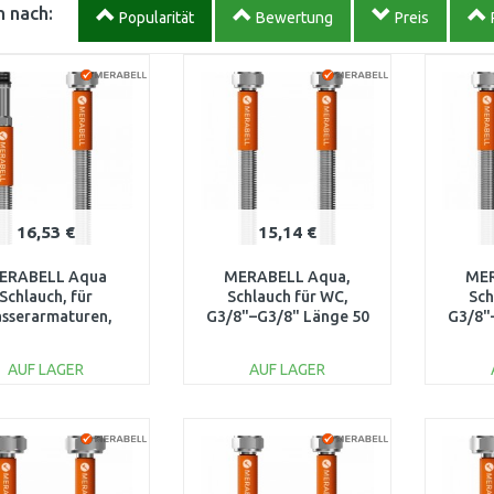
 nach:
Popularität
Bewertung
Preis
16,53 €
15,14 €
ERABELL Aqua
MERABELL Aqua,
MER
Schlauch, für
Schlauch für WC,
Sch
sserarmaturen,
G3/8"–G3/8" Länge 50
G3/8"
8"–M10x1 langes
cm M0002
nde, Länge 70cm
AUF LAGER
AUF LAGER
M0012
IN DEN
IN DEN
WARENKORB
WARENKORB
W
Vergleichen
Vergleichen