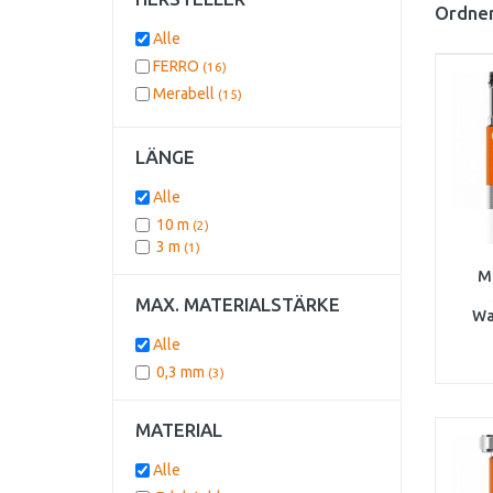
Ordnen
Alle
FERRO
(16)
Merabell
(15)
LÄNGE
Alle
10 m
(2)
3 m
(1)
M
MAX. MATERIALSTÄRKE
Wa
G3/
Alle
Gewi
0,3 mm
(3)
MATERIAL
Alle