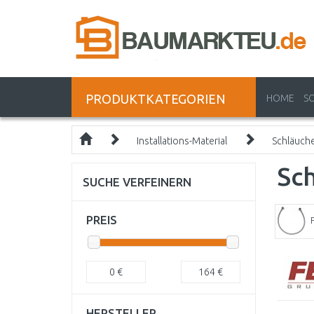
PRODUKTKATEGORIEN
HOME
S
Installations-Material
Schläuch
Sc
SUCHE VERFEINERN
PREIS
0
€
164
€
HERSTELLER