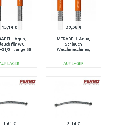
15,14 €
39,38 €
ABELL Aqua,
MERABELL Aqua,
lauch für WC,
Schlauch
–G1/2" Länge 50
Waschmaschinen,
cm M0008
G3/4"–G3/4"Länge 175
cm M0017
AUF LAGER
AUF LAGER
IN DEN
IN DEN
ARENKORB
WARENKORB
Vergleichen
Vergleichen
1,61 €
2,14 €