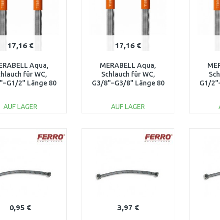
17,16 €
17,16 €
ERABELL Aqua,
MERABELL Aqua,
MER
hlauch für WC,
Schlauch für WC,
Sch
"–G1/2" Länge 80
G3/8"–G3/8" Länge 80
G1/2"
cm M0009
cm M0003
AUF LAGER
AUF LAGER
IN DEN
IN DEN
WARENKORB
WARENKORB
W
Vergleichen
Vergleichen
0,95 €
3,97 €