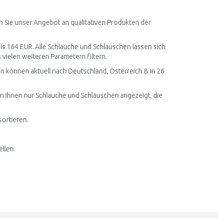
ARENKORB
Vergleichen
n Sie unser Angebot an qualitativen Produkten der
bis 164 EUR. Alle Schläuche und Schläuschen lassen sich
 vielen weiteren Parametern filtern.
n können aktuell nach Deutschland, Österreich & in 26
en Ihnen nur Schläuche und Schläuschen angezeigt, die
sortieren.
llen.