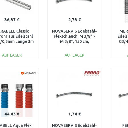
36,37 €
2,73 €
RABELL Classic
NOVASERVIS Edelstahl-
MER
rohr aus Edelstahl
Flexschlauch, M 3/8" ×
Edels
/0,3mm Länge 3m
M 3/8", 150 cm,
G3/4
M0107
101/150
AUF LAGER
AUF LAGER
IN DEN
IN DEN
WARENKORB
WARENKORB
W
Vergleichen
Vergleichen
44,43 €
1,74 €
BELL Aqua Flexi
NOVASERVIS Edelstahl-
FE