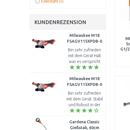
Edelstahl
(3)
KUNDENREZENSION
Milwaukee M18
M
FSAGV115XPDB-0
Sc
Akku-
G1/2
Bin sehr zufrieden
winkelschleifer 115
mit dem Gerät Hält
mm, ohne Akku
was es verspricht
4933478774
und ist stabil in der
Anwendung. ..
Milwaukee M18
FSAGV115XPDB-0
Akku-
Bin sehr zufrieden
winkelschleifer 115
mit dem Gerät. Stabil
mm, ohne Akku
und Robust in der
4933478774
Anwendung. ..
Gardena Classic
Gießstab, 60cm