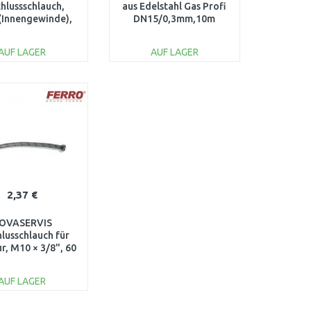
hlussschlauch,
aus Edelstahl Gas Profi
 (Innengewinde),
DN15/0,3mm,10m
cm, 3/8" x 3/8"
EN15266 M0132
AUF LAGER
AUF LAGER
IN DEN
IN DEN
ARENKORB
WARENKORB
Vergleichen
Vergleichen
2,37 €
OVASERVIS
lusschlauch für
r, M10 × 3/8", 60
cm 130/60
AUF LAGER
IN DEN