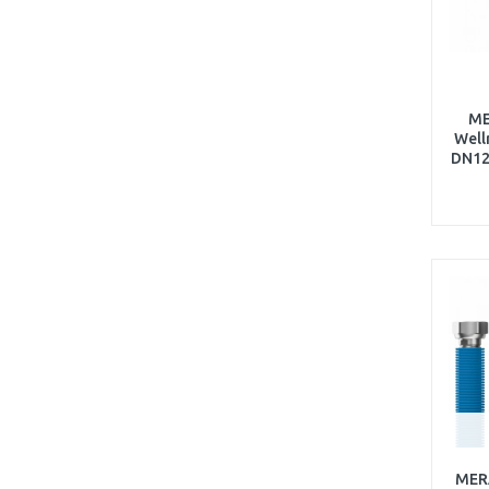
ME
Well
DN12
MERA