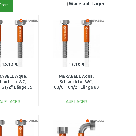
Ware auf
Lager
Preis
13,13 €
17,16 €
ABELL Aqua,
MERABELL Aqua,
lauch für WC,
Schlauch für WC,
–G1/2" Länge 35
G3/8"–G1/2" Länge 80
cm M0004
cm M0006
AUF LAGER
AUF LAGER
IN DEN
IN DEN
ARENKORB
WARENKORB
Vergleichen
Vergleichen