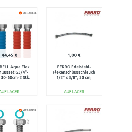
IN DEN
IN DEN
ARENKORB
WARENKORB
Vergleichen
Vergleichen
44,45 €
1,00 €
ELL Aqua Flexi
FERRO Edelstahl-
hlussset G3/4"-
Flexanschlussschlauch
 30-60cm-2 Stk.
1/2" x 3/8", 30 cm,
hlauch (blau,
113/30
rot)M0056
AUF LAGER
AUF LAGER
IN DEN
IN DEN
ARENKORB
WARENKORB
Vergleichen
Vergleichen