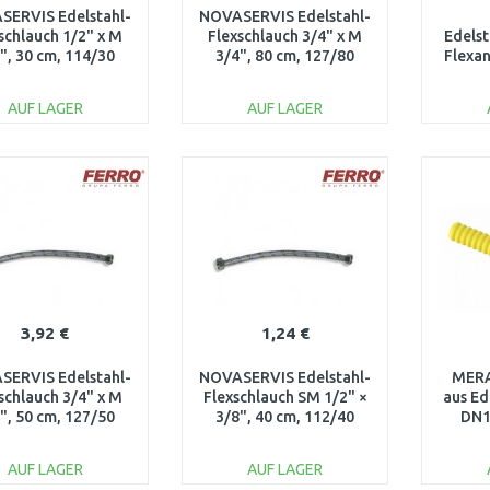
SERVIS Edelstahl-
NOVASERVIS Edelstahl-
schlauch 1/2" x M
Flexschlauch 3/4" x M
Edels
", 30 cm, 114/30
3/4", 80 cm, 127/80
Flexan
KB, 40
AUF LAGER
AUF LAGER
IN DEN
IN DEN
WARENKORB
WARENKORB
W
Vergleichen
Vergleichen
3,92 €
1,24 €
SERVIS Edelstahl-
NOVASERVIS Edelstahl-
MERA
schlauch 3/4" x M
Flexschlauch SM 1/2" ×
aus Ed
", 50 cm, 127/50
3/8", 40 cm, 112/40
DN1
EN
AUF LAGER
AUF LAGER