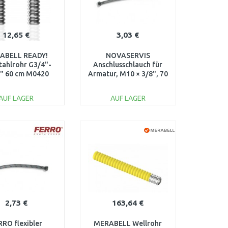
12,65 €
3,03 €
ABELL READY!
NOVASERVIS
tahlrohr G3/4"-
Anschlusschlauch für
" 60 cm M0420
Armatur, M10 × 3/8", 70
cm 131/70
AUF LAGER
AUF LAGER
IN DEN
IN DEN
ARENKORB
WARENKORB
Vergleichen
Vergleichen
2,73 €
163,64 €
RRO flexibler
MERABELL Wellrohr