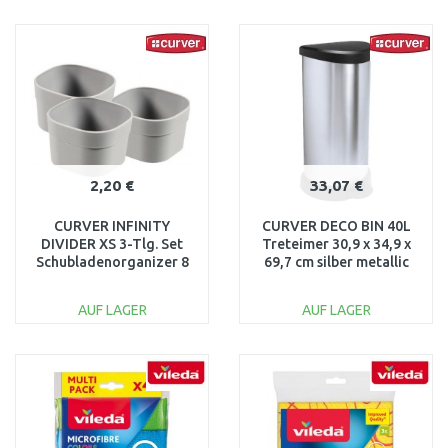
IN DEN
IN DEN
WARENKORB
WARENKORB
Vergleichen
Vergleichen
2,20 €
33,07 €
CURVER INFINITY
CURVER DECO BIN 40L
DIVIDER XS 3-Tlg. Set
Treteimer 30,9 x 34,9 x
Schubladenorganizer 8
69,7 cm silber metallic
x 8 x 5 cm grau 01722-
02150-582
099
AUF LAGER
AUF LAGER
IN DEN
IN DEN
WARENKORB
WARENKORB
Vergleichen
Vergleichen