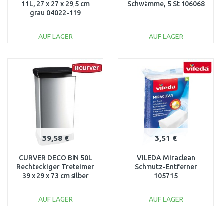
11L, 27 x 27 x 29,5 cm
Schwämme, 5 St 106068
grau 04022-119
AUF LAGER
AUF LAGER
IN DEN
IN DEN
WARENKORB
WARENKORB
Vergleichen
Vergleichen
39,58 €
3,51 €
CURVER DECO BIN 50L
VILEDA Miraclean
Rechteckiger Treteimer
Schmutz-Entferner
39 x 29 x 73 cm silber
105715
02162-582
AUF LAGER
AUF LAGER
IN DEN
IN DEN