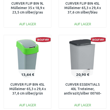
CURVER FLIP BIN 9L
CURVER FLIP BIN 45L
Mülleimer 35 x 18,9 x
Mülleimer 65,3 x 29,4 x
23,5 cm silber/grau
37,6 cm silber/blau
02170-686
02172-734
AUF LAGER
AUF LAGER
IN DEN
IN DEN
WARENKORB
WARENKORB
Vergleichen
Vergleichen
13,64 €
20,90 €
CURVER FLIP BIN 45L
CURVER ESSENTIALS
Mülleimer 65,3 x 29,4 x
40L Treteimer,
37,6 cm silber/grün
anthrazit/silber 00760-
02172-P80
686
AUF LAGER
AUF LAGER