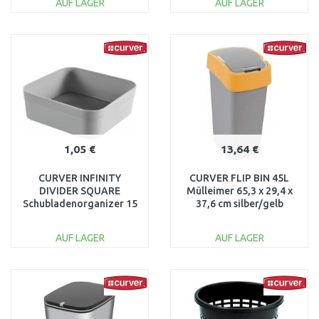
AUF LAGER
AUF LAGER
IN DEN
IN DEN
WARENKORB
WARENKORB
Vergleichen
Vergleichen
1,05 €
13,64 €
CURVER INFINITY
CURVER FLIP BIN 45L
DIVIDER SQUARE
Mülleimer 65,3 x 29,4 x
Schubladenorganizer 15
37,6 cm silber/gelb
x 15 x 5 cm grau 01726-0
02172-535
AUF LAGER
AUF LAGER
IN DEN
IN DEN
WARENKORB
WARENKORB
Vergleichen
Vergleichen