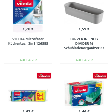
1,70 €
1,59 €
VILEDA Microfaser
CURVER INFINITY
Küchentuch 2in1 126585
DIVIDER M
Schubladenorganizer 23
x 8 x 5 cm grau 01724-
099
AUF LAGER
AUF LAGER
IN DEN
IN DEN
WARENKORB
WARENKORB
Vergleichen
Vergleichen
1,62 €
1,46 €