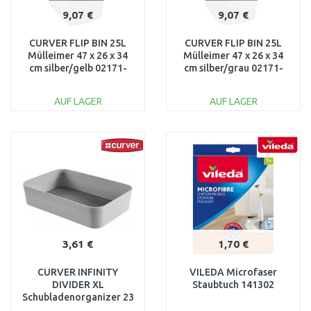
9,07 €
9,07 €
CURVER FLIP BIN 25L
CURVER FLIP BIN 25L
Mülleimer 47 x 26 x 34
Mülleimer 47 x 26 x 34
cm silber/gelb 02171-
cm silber/grau 02171-
535
686
AUF LAGER
AUF LAGER
IN DEN
IN DEN
WARENKORB
WARENKORB
Vergleichen
Vergleichen
3,61 €
1,70 €
CURVER INFINITY
VILEDA Microfaser
DIVIDER XL
Staubtuch 141302
Schubladenorganizer 23
x 15 x 5 cm grau 01727-