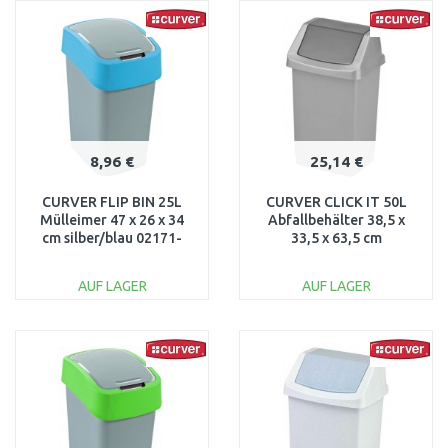
WARENKORB
WARENKORB
Vergleichen
Vergleichen
8,96 €
25,14 €
CURVER FLIP BIN 25L
CURVER CLICK IT 50L
Mülleimer 47 x 26 x 34
Abfallbehälter 38,5 x
cm silber/blau 02171-
33,5 x 63,5 cm
734
silber/antrazit 04045-
877
AUF LAGER
AUF LAGER
IN DEN
IN DEN
WARENKORB
WARENKORB
Vergleichen
Vergleichen