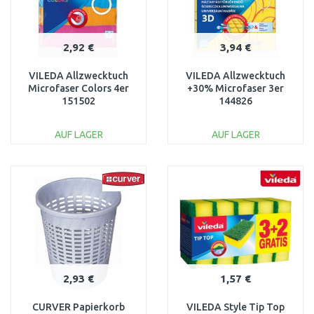
2,92 €
3,94 €
VILEDA Allzwecktuch
VILEDA Allzwecktuch
Microfaser Colors 4er
+30% Microfaser 3er
151502
144826
AUF LAGER
AUF LAGER
IN DEN
IN DEN
WARENKORB
WARENKORB
Vergleichen
Vergleichen
2,93 €
1,57 €
CURVER Papierkorb
VILEDA Style Tip Top