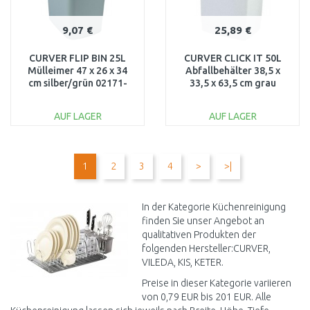
9,07 €
25,89 €
CURVER FLIP BIN 25L
CURVER CLICK IT 50L
Mülleimer 47 x 26 x 34
Abfallbehälter 38,5 x
cm silber/grün 02171-
33,5 x 63,5 cm grau
P80
04045-591
AUF LAGER
AUF LAGER
IN DEN
IN DEN
WARENKORB
WARENKORB
1
2
3
4
>
>|
Vergleichen
Vergleichen
In der Kategorie Küchenreinigung
finden Sie unser Angebot an
qualitativen Produkten der
folgenden Hersteller:CURVER,
VILEDA, KIS, KETER.
Preise in dieser Kategorie variieren
von 0,79 EUR bis 201 EUR. Alle