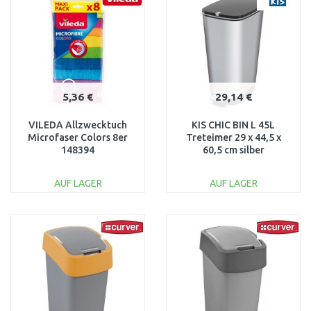
Vergleichen
Vergleichen
5,36 €
29,14 €
VILEDA Allzwecktuch
KIS CHIC BIN L 45L
Microfaser Colors 8er
Treteimer 29 x 44,5 x
148394
60,5 cm silber
AUF LAGER
AUF LAGER
IN DEN
IN DEN
WARENKORB
WARENKORB
Vergleichen
Vergleichen