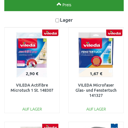
Preis
Lager
2,90 €
1,67 €
VILEDA Actifibre
VILEDA Microfaser
Microtuch 1 St. 148307
Glas- und Fenstertuch
141327
AUF LAGER
AUF LAGER
IN DEN
IN DEN
WARENKORB
WARENKORB