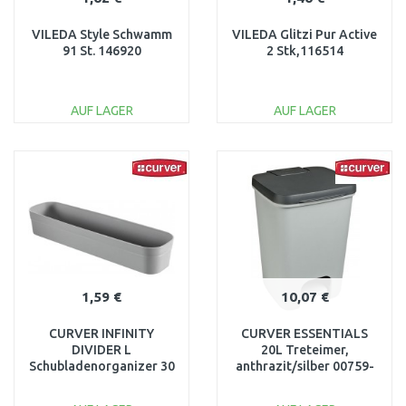
VILEDA Style Schwamm
VILEDA Glitzi Pur Active
91 St. 146920
2 Stk,116514
AUF LAGER
AUF LAGER
IN DEN
IN DEN
WARENKORB
WARENKORB
Vergleichen
Vergleichen
1,59 €
10,07 €
CURVER INFINITY
CURVER ESSENTIALS
DIVIDER L
20L Treteimer,
Schubladenorganizer 30
anthrazit/silber 00759-
x 8 x 5 cm grau 01725-
686
099