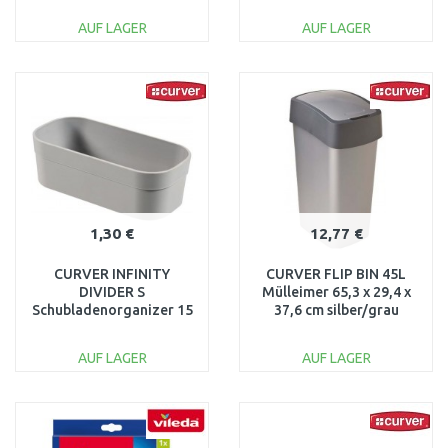
099
AUF LAGER
AUF LAGER
IN DEN
IN DEN
WARENKORB
WARENKORB
Vergleichen
Vergleichen
1,30 €
12,77 €
CURVER INFINITY
CURVER FLIP BIN 45L
DIVIDER S
Mülleimer 65,3 x 29,4 x
Schubladenorganizer 15
37,6 cm silber/grau
x 8 x 5 cm grau 01723-
02172-686
099
AUF LAGER
AUF LAGER
IN DEN
IN DEN
WARENKORB
WARENKORB
Vergleichen
Vergleichen