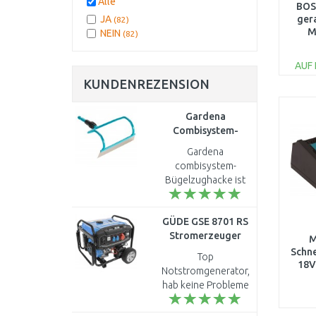
Alle
BOS
PICA
(2)
JA
ger
(82)
KITO
(2)
M
NEIN
(82)
12
FIELDMANN
(1)
1,
RETLUX
(1)
AUF
ERBA
(1)
KUNDENREZENSION
MEVA
(1)
RIWALL
Gardena
(1)
Combisystem-
Tough Master
(1)
Bügelhacke, 16 cm
ROTHENBERGER
Gardena
(1)
3193-20
combisystem-
STEINEL
(1)
Bügelzughacke ist
TRIUMF
(1)
sehr praktisch in der
PICE
(1)
Anwendung. Ich bin
GÜDE GSE 8701 RS
begeistert von dem
Stromerzeuger
Artikel. Kann ich nur
M
40731
empfehlen. ..
Schne
Top
18V
Notstromgenerator,
hab keine Probleme
...