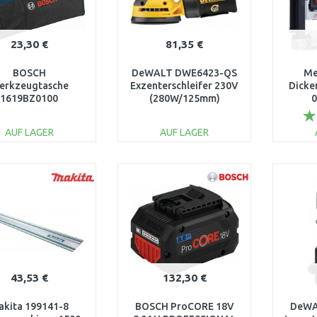
23,30 €
81,35 €
BOSCH
DeWALT DWE6423-QS
Me
erkzeugtasche
Exzenterschleifer 230V
Dicke
1619BZ0100
(280W/125mm)
0
AUF LAGER
AUF LAGER
IN DEN
IN DEN
WARENKORB
WARENKORB
W
Vergleichen
Vergleichen
43,53 €
132,30 €
akita 199141-8
BOSCH ProCORE 18V
DeWA