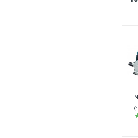
Führ
M
(