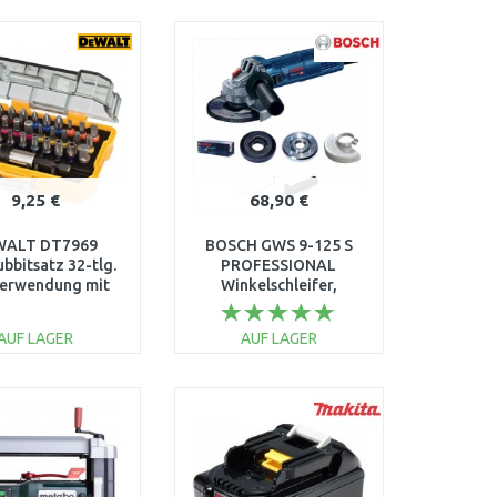
IN DEN
IN DEN
ARENKORB
WARENKORB
Vergleichen
Vergleichen
9,25 €
68,90 €
WALT DT7969
BOSCH GWS 9-125 S
bbitsatz 32-tlg.
PROFESSIONAL
Verwendung mit
Winkelschleifer,
ubendrehern und
0601396102
hrmaschinen
AUF LAGER
AUF LAGER
IN DEN
IN DEN
ARENKORB
WARENKORB
Vergleichen
Vergleichen