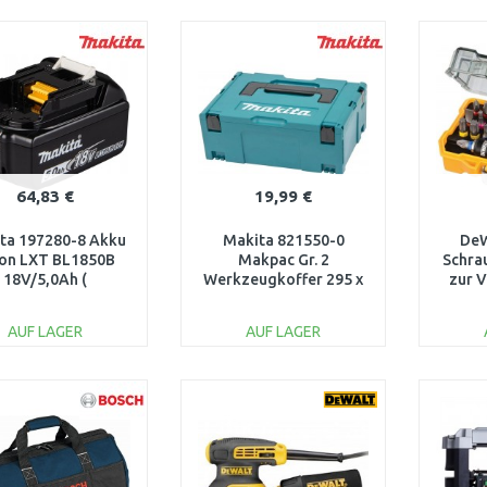
IN DEN
IN DEN
WARENKORB
WARENKORB
W
Vergleichen
Vergleichen
64,83 €
19,99 €
ta 197280-8 Akku
Makita 821550-0
De
ion LXT BL1850B
Makpac Gr. 2
Schrau
18V/5,0Ah (
Werkzeugkoffer 295 x
zur 
ginalverpackung)
395 x157mm
Schra
Bo
AUF LAGER
AUF LAGER
IN DEN
IN DEN
WARENKORB
WARENKORB
W
Vergleichen
Vergleichen