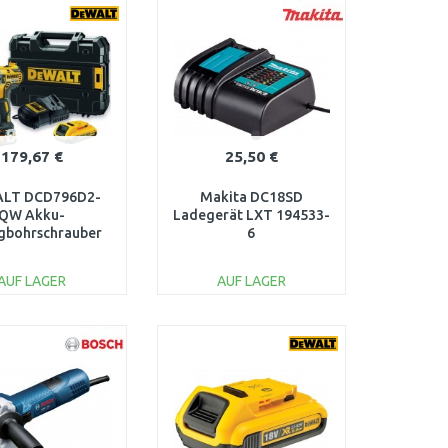
ARENKORB
WARENKORB
Vergleichen
Vergleichen
179,67 €
25,50 €
LT DCD796D2-
Makita DC18SD
QW Akku-
Ladegerät LXT 194533-
gbohrschrauber
6
R (18V/2×2,0Ah)
TSTAK-Koffer
AUF LAGER
AUF LAGER
IN DEN
IN DEN
ARENKORB
WARENKORB
Vergleichen
Vergleichen