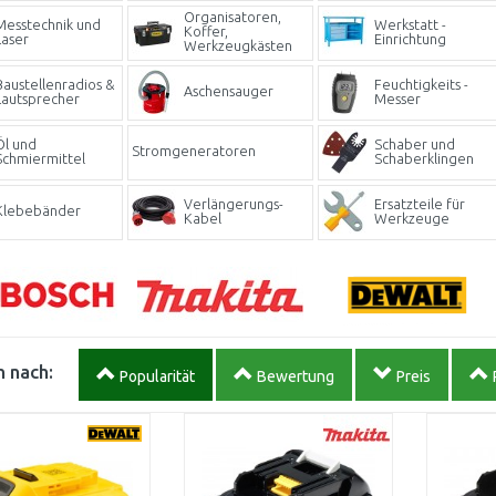
Organisatoren,
Messtechnik und
Werkstatt -
Koffer,
Laser
Einrichtung
Werkzeugkästen
Baustellenradios &
Feuchtigkeits -
Aschensauger
Lautsprecher
Messer
Öl und
Schaber und
Stromgeneratoren
Schmiermittel
Schaberklingen
Verlängerungs-
Ersatzteile für
Klebebänder
Kabel
Werkzeuge
 nach:
Popularität
Bewertung
Preis