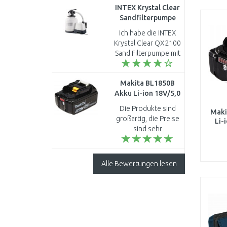
INTEX Krystal Clear
Sandfilterpumpe
mit Chlorinator
Ich habe die INTEX
Familienpool Filter
Krystal Clear QX2100
Pool 10 m3/h 26680
Sand Filterpumpe mit
chlorinator 6 m3/h
26676 gekauft, da die
Makita BL1850B
alte laute Geräusche
Akku Li-ion 18V/5,0
gemacht hat. Die..
Ah 197280-8
Die Produkte sind
Maki
großartig, die Preise
Li-
sind sehr
erschwinglich und
Ori
von guter Qualität..
Alle Bewertungen lesen