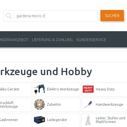
SUCHEN
ONDERANGEBOT
LIEFERUNG & ZAHLUNG
KUNDENSERVICE
rkzeuge und Hobby
Akku-Geräte
Elektro Werkzeuge
Heavy Duty
Druckluft
Zubehör
Handwerkzeuge
Werkzeuge
Leiter, Stufen und
Gasbrenner
Ladegeräte
Plattformen