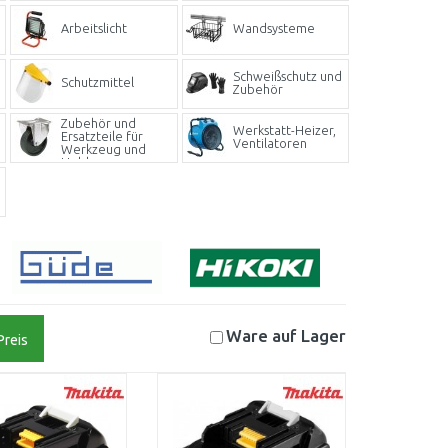
Arbeitslicht
Wandsysteme
Schweißschutz und
Schutzmittel
Zubehör
Zubehör und
Werkstatt-Heizer,
Ersatzteile für
Ventilatoren
Werkzeug und
Hobby
Ware auf
Lager
Preis