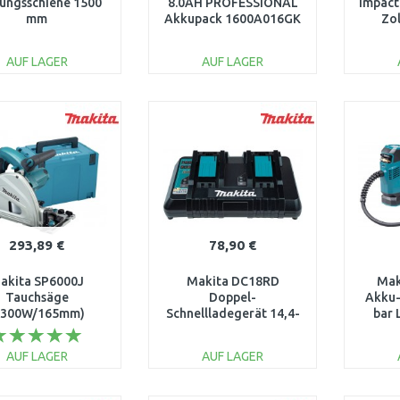
ungsschiene 1500
8.0AH PROFESSIONAL
Impact
mm
Akkupack 1600A016GK
Zol
AUF LAGER
AUF LAGER
IN DEN
IN DEN
WARENKORB
WARENKORB
W
Vergleichen
Vergleichen
293,89 €
78,90 €
akita SP6000J
Makita DC18RD
Mak
Tauchsäge
Doppel-
Akku-
1300W/165mm)
Schnellladegerät 14,4-
bar 
Makpac
18V, 196933-6
(
AUF LAGER
AUF LAGER
IN DEN
IN DEN