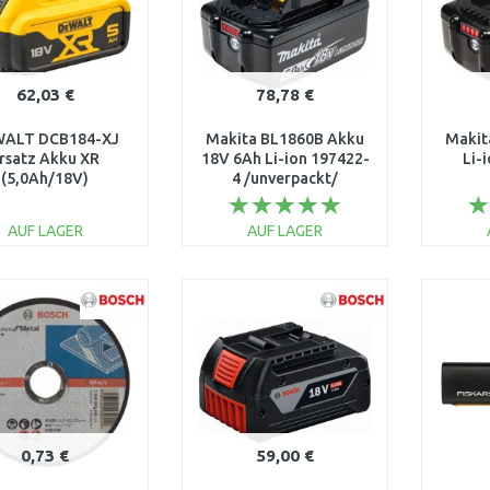
62,03 €
78,78 €
ALT DCB184-XJ
Makita BL1860B Akku
Makit
rsatz Akku XR
18V 6Ah Li-ion 197422-
Li-
(5,0Ah/18V)
4 /unverpackt/
AUF LAGER
AUF LAGER
IN DEN
IN DEN
WARENKORB
WARENKORB
W
Vergleichen
Vergleichen
0,73 €
59,00 €