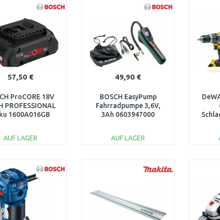
WARENKORB
WARENKORB
W
Vergleichen
Vergleichen
57,50 €
49,90 €
CH ProCORE 18V
BOSCH EasyPump
DeWA
AH PROFESSIONAL
Fahrradpumpe 3,6V,
ku 1600A016GB
3Ah 0603947000
Schla
70Nm X
im 
AUF LAGER
AUF LAGER
IN DEN
IN DEN
WARENKORB
WARENKORB
W
Vergleichen
Vergleichen