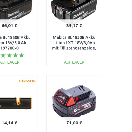
66,01 €
39,17 €
a BL1850B Akku
Makita BL1830B Akku
ion 18V/5,0 Ah
Li-ion LXT 18V/3,0Ah
197280-8
mit Füllstandsanzeige,
197599-5
AUF LAGER
AUF LAGER
IN DEN
IN DEN
ARENKORB
WARENKORB
Vergleichen
Vergleichen
14,14 €
71,00 €