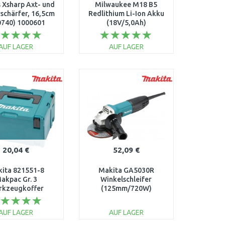
s Xsharp Axt- und
Milwaukee M18 B5
schärfer, 16,5cm
Redlithium Li-Ion Akku
0740) 1000601
(18V/5,0Ah)
4932430483
AUF LAGER
AUF LAGER
IN DEN
IN DEN
ARENKORB
WARENKORB
Vergleichen
Vergleichen
20,04 €
52,09 €
ita 821551-8
Makita GA5030R
akpac Gr. 3
Winkelschleifer
rkzeugkoffer
(125mm/720W)
iner 295 x 395 x
210 mm
AUF LAGER
AUF LAGER