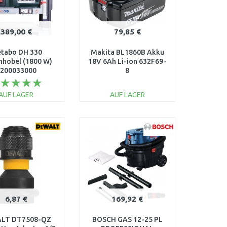
389,00 €
79,85 €
tabo DH 330
Makita BL1860B Akku
nhobel (1800 W)
18V 6Ah Li-ion 632F69-
200033000
8
AUF LAGER
AUF LAGER
IN DEN
IN DEN
ARENKORB
WARENKORB
Vergleichen
Vergleichen
6,87 €
169,92 €
LT DT7508-QZ
BOSCH GAS 12-25 PL