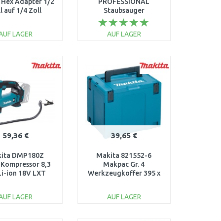
 Hex Adapter 1/2
PROFESSIONAL
l auf 1/4 Zoll
Staubsauger
060197C100
AUF LAGER
AUF LAGER
IN DEN
IN DEN
ARENKORB
WARENKORB
Vergleichen
Vergleichen
59,36 €
39,65 €
ita DMP180Z
Makita 821552-6
Kompressor 8,3
Makpac Gr. 4
Li-ion 18V LXT
Werkzeugkoffer 395 x
ohne Akku)
31,5 x 295 mm
AUF LAGER
AUF LAGER
IN DEN
IN DEN