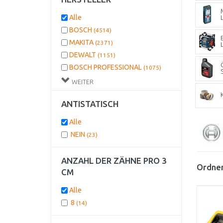
Alle
BOSCH
(4514)
MAKITA
(2371)
DEWALT
(1151)
BOSCH PROFESSIONAL
(1075)
GÜDE
(769)
WEITER
METABO
(721)
ANTISTATISCH
STANLEY
(704)
Hikoki
(553)
Alle
BOSCH DIY
(495)
NEIN
(23)
EINHELL
(390)
Milwaukee
(274)
ANZAHL DER ZÄHNE PRO 3
Ordnen
DREMEL
(171)
CM
HOLZMANN
(158)
Alle
BLACK & DECKER
(105)
8
(14)
FISKARS
(95)
KÄRCHER Home
(63)