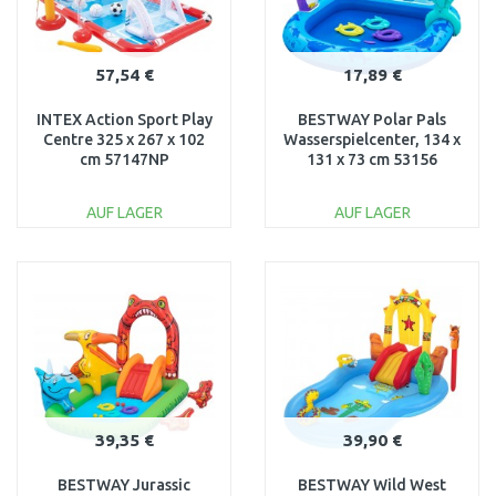
57,54 €
17,89 €
INTEX Action Sport Play
BESTWAY Polar Pals
Centre 325 x 267 x 102
Wasserspielcenter, 134 x
cm 57147NP
131 x 73 cm 53156
AUF LAGER
AUF LAGER
IN DEN
IN DEN
WARENKORB
WARENKORB
Vergleichen
Vergleichen
39,35 €
39,90 €
BESTWAY Jurassic
BESTWAY Wild West