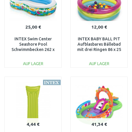
25,00 €
12,00 €
INTEX Swim Center
INTEX BABY BALL PIT
Seashore Pool
Aufblasbares Bällebad
Schwimmbecken 262 x
mit drei Ringen 86 x 25
160 x 46 cm 56490NP
cm 48674
AUF LAGER
AUF LAGER
IN DEN
IN DEN
WARENKORB
WARENKORB
Vergleichen
Vergleichen
4,44 €
41,34 €