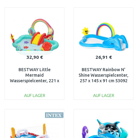
IN DEN
IN DEN
WARENKORB
WARENKORB
Vergleichen
Vergleichen
32,90 €
26,91 €
BESTWAY Little
BESTWAY Rainbow N'
Mermaid
Shine Wasserspielcenter,
Wasserspielcenter, 221 x
257 x 145 x 91 cm 53092
193 x 117 cm 91097
AUF LAGER
AUF LAGER
IN DEN
IN DEN
WARENKORB
WARENKORB
Vergleichen
Vergleichen