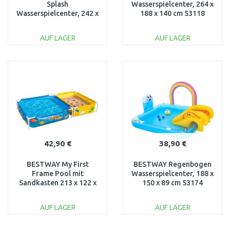
Splash
Wasserspielcenter, 264 x
Wasserspielcenter, 242 x
188 x 140 cm 53118
140 x 137 cm 53160
AUF LAGER
AUF LAGER
IN DEN
IN DEN
WARENKORB
WARENKORB
Vergleichen
Vergleichen
42,90 €
38,90 €
BESTWAY My First
BESTWAY Regenbogen
Frame Pool mit
Wasserspielcenter, 188 x
Sandkasten 213 x 122 x
150 x 89 cm 53174
30,5 cm 561CF
AUF LAGER
AUF LAGER
IN DEN
IN DEN