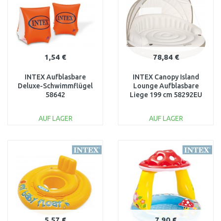
1,54 €
78,84 €
INTEX Aufblasbare
INTEX Canopy Island
Deluxe-Schwimmflügel
Lounge Aufblasbare
58642
Liege 199 cm 58292EU
AUF LAGER
AUF LAGER
IN DEN
IN DEN
WARENKORB
WARENKORB
Vergleichen
Vergleichen
5,57 €
7,90 €