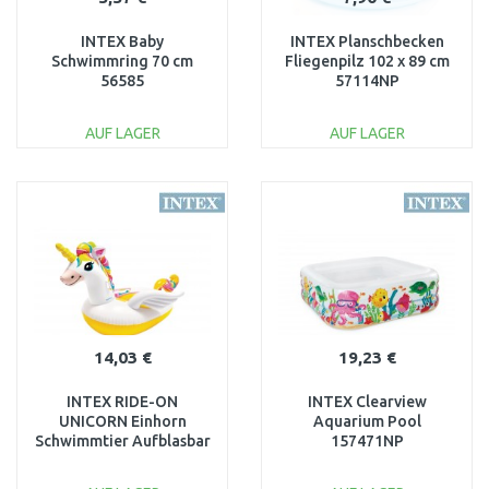
INTEX Baby
INTEX Planschbecken
Schwimmring 70 cm
Fliegenpilz 102 x 89 cm
56585
57114NP
AUF LAGER
AUF LAGER
IN DEN
IN DEN
WARENKORB
WARENKORB
Vergleichen
Vergleichen
14,03 €
19,23 €
INTEX RIDE-ON
INTEX Clearview
UNICORN Einhorn
Aquarium Pool
Schwimmtier Aufblasbar
157471NP
57561NP