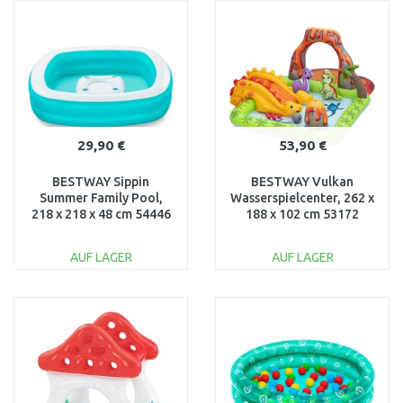
WARENKORB
WARENKORB
Vergleichen
Vergleichen
29,90 €
53,90 €
BESTWAY Sippin
BESTWAY Vulkan
Summer Family Pool,
Wasserspielcenter, 262 x
218 x 218 x 48 cm 54446
188 x 102 cm 53172
AUF LAGER
AUF LAGER
IN DEN
IN DEN
WARENKORB
WARENKORB
Vergleichen
Vergleichen