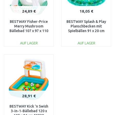
24,89 €
18,05 €
BESTWAY Fisher-Price
BESTWAY Splash & Play
Merry Mushroom
Planschbecken mit
Bällebad 107 x 97 x 110
Spielbällen 91 x 20 cm
cm 93570
51141
AUF LAGER
AUF LAGER
IN DEN
IN DEN
WARENKORB
WARENKORB
Vergleichen
Vergleichen
28,91 €
BESTWAY Kick 'n Swish
3-in-1-Bällebad 120 x