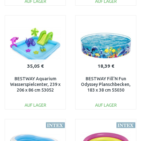
AUF LAGER
AUF LAGER
IN DEN
IN DEN
WARENKORB
WARENKORB
Vergleichen
Vergleichen
35,05 €
18,39 €
BESTWAY Aquarium
BESTWAY Fill‘N Fun
Wasserspielcenter, 239 x
Odyssey Planschbecken,
206 x 86 cm 53052
183 x 38 cm 55030
AUF LAGER
AUF LAGER
IN DEN
IN DEN
WARENKORB
WARENKORB
Vergleichen
Vergleichen