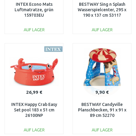
INTEX Econo Mats
BESTWAY Sing n Splash
Luftmatratze, grün
Wasserspielcenter, 295 x
159703EU
190 x 137 cm 53117
AUF LAGER
AUF LAGER
IN DEN
IN DEN
WARENKORB
WARENKORB
Vergleichen
Vergleichen
26,99 €
9,90 €
INTEX Happy Crab Easy
BESTWAY Candyville
Set pool 183 x 51 cm
Planschbecken, 91 x 91 x
26100NP
89 cm 52270
AUF LAGER
AUF LAGER