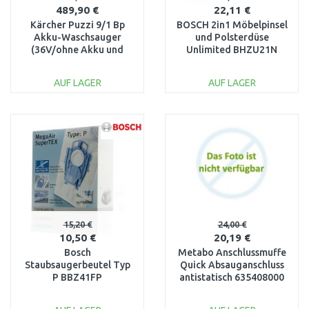
489,90 €
22,11 €
Kärcher Puzzi 9/1 Bp
BOSCH 2in1 Möbelpinsel
Akku-Waschsauger
und Polsterdüse
(36V/ohne Akku und
Unlimited BHZU21N
Ladegerät) 1.101-700.0
AUF LAGER
AUF LAGER
IN DEN
IN DEN
WARENKORB
WARENKORB
Vergleichen
Vergleichen
15,20 €
24,00 €
10,50 €
20,19 €
Bosch
Metabo Anschlussmuffe
Staubsaugerbeutel Typ
Quick Absauganschluss
P BBZ41FP
antistatisch 635408000