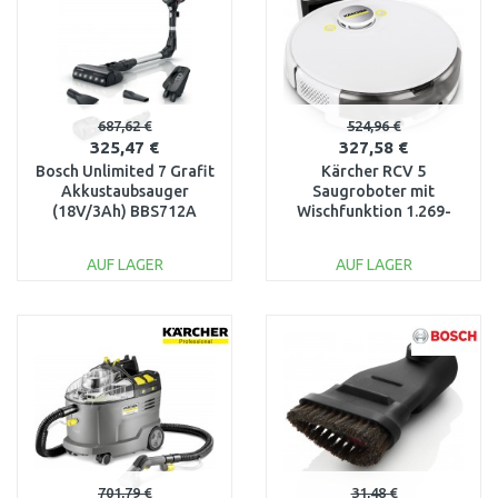
687,62 €
524,96 €
325,47 €
327,58 €
Bosch Unlimited 7 Grafit
Kärcher RCV 5
Akkustaubsauger
Saugroboter mit
(18V/3Ah) BBS712A
Wischfunktion 1.269-
640.0
AUF LAGER
AUF LAGER
IN DEN
IN DEN
WARENKORB
WARENKORB
Vergleichen
Vergleichen
701,79 €
31,48 €