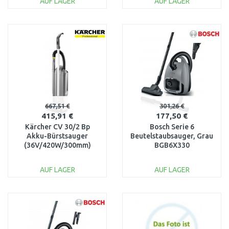
AUF LAGER
AUF LAGER
IN DEN
IN DEN
WARENKORB
WARENKORB
Vergleichen
Vergleichen
667,51 €
301,26 €
415,91 €
177,50 €
Kärcher CV 30/2 Bp
Bosch Serie 6
Akku-Bürstsauger
Beutelstaubsauger, Grau
(36V/420W/300mm)
BGB6X330
1.023-200.0
AUF LAGER
AUF LAGER
IN DEN
IN DEN
WARENKORB
WARENKORB
Vergleichen
Vergleichen