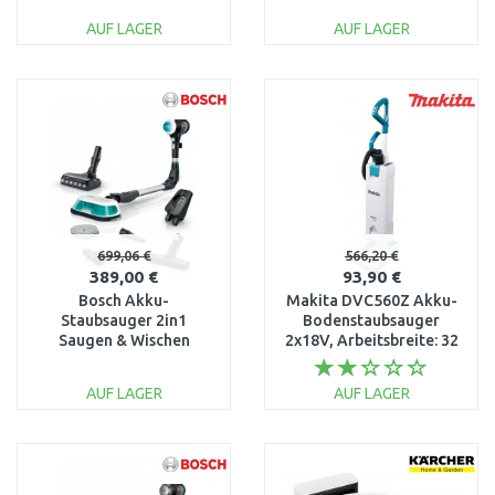
AUF LAGER
AUF LAGER
IN DEN
IN DEN
WARENKORB
WARENKORB
Vergleichen
Vergleichen
699,06 €
566,20 €
389,00 €
93,90 €
Bosch Akku-
Makita DVC560Z Akku-
Staubsauger 2in1
Bodenstaubsauger
Saugen & Wischen
2x18V, Arbeitsbreite: 32
Unlimited 7 ProHygienic
(ohne Akku, ohne
Aqua Weiß BCS71HYG1
Ladegerät)
AUF LAGER
AUF LAGER
IN DEN
IN DEN
WARENKORB
WARENKORB
Vergleichen
Vergleichen