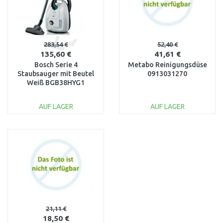
283,54 €
52,40 €
135,60 €
41,61 €
Bosch Serie 4
Metabo Reinigungsdüse
Staubsauger mit Beutel
0913031270
Weiß BGB38HYG1
AUF LAGER
AUF LAGER
IN DEN
IN DEN
WARENKORB
WARENKORB
Vergleichen
Vergleichen
21,11 €
18,50 €