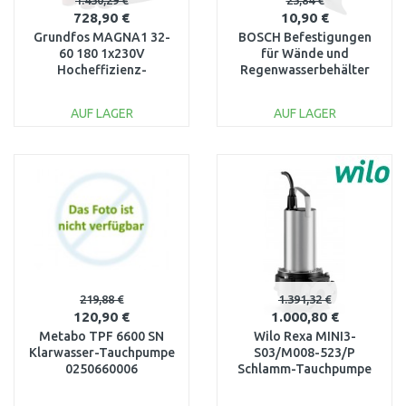
1.430,29 €
23,84 €
728,90 €
10,90 €
Grundfos MAGNA1 32-
BOSCH Befestigungen
60 180 1x230V
für Wände und
Hocheffizienz-
Regenwasserbehälter
Umwälzpumpe
F016800618
99221234
AUF LAGER
AUF LAGER
IN DEN
IN DEN
WARENKORB
WARENKORB
Vergleichen
Vergleichen
219,88 €
1.391,32 €
120,90 €
1.000,80 €
Metabo TPF 6600 SN
Wilo Rexa MINI3-
Klarwasser-Tauchpumpe
S03/M008-523/P
0250660006
Schlamm-Tauchpumpe
mit Schneidwerk, ohne
Schwimmer 6093590