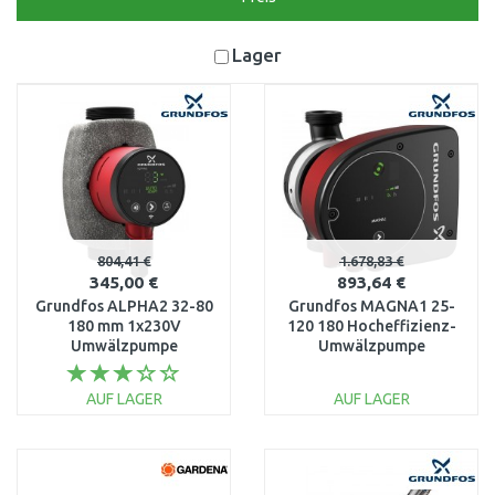
Lager
804,41 €
1.678,83 €
345,00 €
893,64 €
Grundfos ALPHA2 32-80
Grundfos MAGNA1 25-
180 mm 1x230V
120 180 Hocheffizienz-
Umwälzpumpe
Umwälzpumpe
99411263
99221215
AUF LAGER
AUF LAGER
IN DEN
IN DEN
WARENKORB
WARENKORB
Vergleichen
Vergleichen