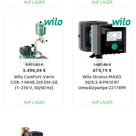
AUF LAGER
AUF LAGER
IN DEN
IN DEN
WARENKORB
WARENKORB
Vergleichen
Vergleichen
5.011,82 €
1.687,86 €
3.498,04 €
674,79 €
Wilo Comfort-Vario
Wilo Stratos MAXO
COR-1 MHIE 205 EM-GE
30/0,5-8 PN10 R7
(1~230 V, 50/60 Hz)
Umwälzpumpe 2217899
2521450
AUF LAGER
AUF LAGER
IN DEN
IN DEN
WARENKORB
WARENKORB
Vergleichen
Vergleichen