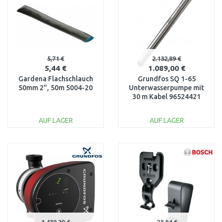
5,71 €
2.132,89 €
5,44 €
1.089,00 €
Gardena Flachschlauch
Grundfos SQ 1-65
50mm 2", 50m 5004-20
Unterwasserpumpe mit
30 m Kabel 96524421
AUF LAGER
AUF LAGER
IN DEN
IN DEN
WARENKORB
WARENKORB
Vergleichen
Vergleichen