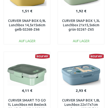
1,51 €
1,92 €
CURVER SNAP BOX 0,9L
CURVER SNAP BOX 1,3L
Lunchbox 14,5x15x6cm
Lunchbox 21x15,5x6cm
gelb 02268-Z66
grün 02267-Z65
AUF LAGER
AUF LAGER
IN DEN
IN DEN
WARENKORB
WARENKORB
Vergleichen
Vergleichen
4,11 €
2,93 €
CURVER SMART TO GO
CURVER SNAP BOX 1,8L
1L Lunchbox mit Besteck
Lunchbox 22x17x7cm