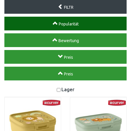
FILTR
Popularität
Bewertung
Preis
Preis
Lager