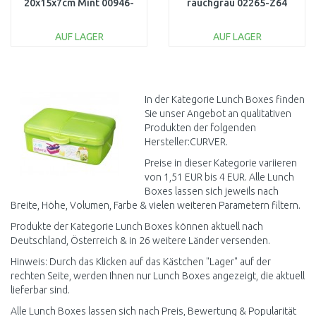
20x15x7cm Mint 00946-
rauchgrau 02265-Z64
Q19
AUF LAGER
AUF LAGER
IN DEN
IN DEN
WARENKORB
WARENKORB
Vergleichen
Vergleichen
In der Kategorie Lunch Boxes finden
Sie unser Angebot an qualitativen
Produkten der folgenden
Hersteller:CURVER.
Preise in dieser Kategorie variieren
von 1,51 EUR bis 4 EUR. Alle Lunch
Boxes lassen sich jeweils nach
Breite, Höhe, Volumen, Farbe & vielen weiteren Parametern filtern.
Produkte der Kategorie Lunch Boxes können aktuell nach
Deutschland, Österreich & in 26 weitere Länder versenden.
Hinweis: Durch das Klicken auf das Kästchen "Lager" auf der
rechten Seite, werden Ihnen nur Lunch Boxes angezeigt, die aktuell
lieferbar sind.
Alle Lunch Boxes lassen sich nach Preis, Bewertung & Popularität