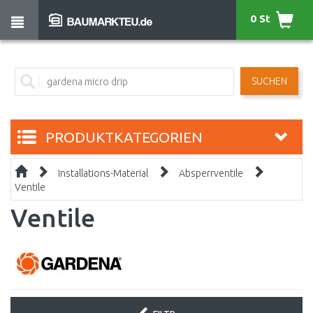
0 St
SUCHEN
PRODUKTKATEGORIEN
Installations-Material
Absperrventile
Ventile
Ventile