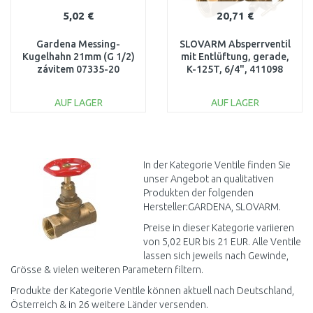
5,02 €
20,71 €
Gardena Messing-
SLOVARM Absperrventil
Kugelhahn 21mm (G 1/2)
mit Entlüftung, gerade,
závitem 07335-20
K-125T, 6/4", 411098
AUF LAGER
AUF LAGER
IN DEN
IN DEN
WARENKORB
WARENKORB
Vergleichen
Vergleichen
In der Kategorie Ventile finden Sie
unser Angebot an qualitativen
Produkten der folgenden
Hersteller:GARDENA, SLOVARM.
Preise in dieser Kategorie variieren
von 5,02 EUR bis 21 EUR. Alle Ventile
lassen sich jeweils nach Gewinde,
Grösse & vielen weiteren Parametern filtern.
Produkte der Kategorie Ventile können aktuell nach Deutschland,
Österreich & in 26 weitere Länder versenden.