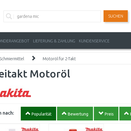
SUCHEN
ONDERANGEBOT
LIEFERUNG & ZAHLUNG
KUNDENSERVICE
Schmiermittel
Motoröl für 2-Takt
eitakt Motoröl
 nach:
Popularität
Bewertung
Preis