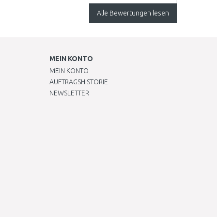
aber fest verankert.
Alle Bewertungen lesen
Die Schnittleistung
ist a..
MEIN KONTO
MEIN KONTO
AUFTRAGSHISTORIE
NEWSLETTER