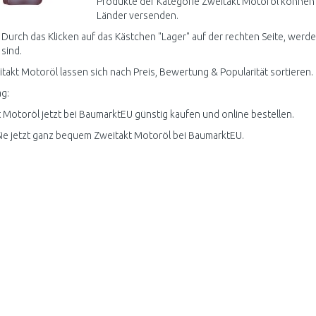
Produkte der Kategorie Zweitakt Motoröl können a
Länder versenden.
 Durch das Klicken auf das Kästchen "Lager" auf der rechten Seite, werde
 sind.
itakt Motoröl lassen sich nach Preis, Bewertung & Popularität sortieren.
g:
 Motoröl jetzt bei BaumarktEU günstig kaufen und online bestellen.
ie jetzt ganz bequem Zweitakt Motoröl bei BaumarktEU.