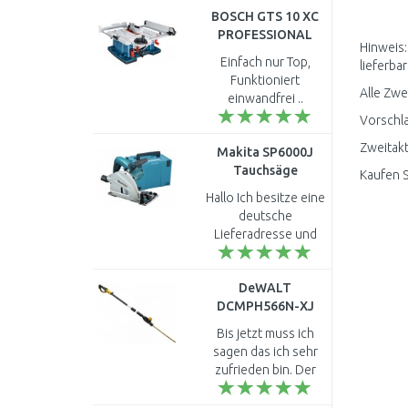
BOSCH GTS 10 XC
tools, from the big 5
PROFESSIONAL
brands: DeWalt, M..
Hinweis:
Tischsäge
Einfach nur Top,
lieferbar
0601B30400
Funktioniert
Alle Zwe
einwandfrei ..
Vorschla
Zweitakt
Makita SP6000J
Tauchsäge
Kaufen S
(1300W/165mm)
Hallo Ich besitze eine
Makpac
deutsche
Lieferadresse und
bewerkstellige den
Import in die Schweiz
DeWALT
selbst. Erhalte ich
DCMPH566N-XJ
von Ihnen die
Akku-
deutsche MwSt...
Bis jetzt muss ich
Stabheckenschere
sagen das ich sehr
(55cm/18V/Ohne
zufrieden bin. Der
Akku)
Kopf scheint wohl
etwas wackelig ist