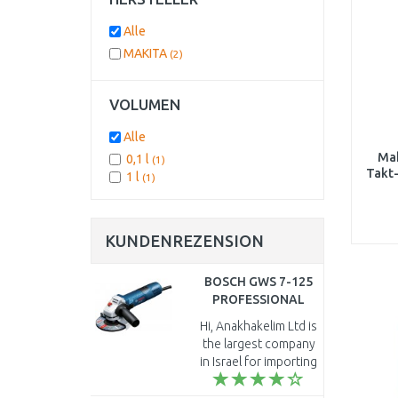
Alle
MAKITA
(2)
VOLUMEN
Alle
Mak
0,1 l
(1)
Takt-
1 l
(1)
KUNDENREZENSION
BOSCH GWS 7-125
PROFESSIONAL
Winkelschleifer 720
Hi, Anakhakelim Ltd is
Watt im Karton,
the largest company
0601388108
in Israel for importing
electric and
rechargeable power