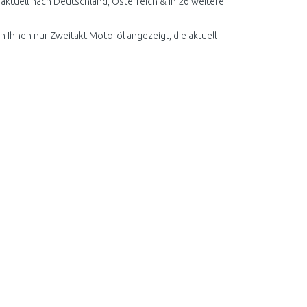
ktuell nach Deutschland, Österreich & in 26 weitere
n Ihnen nur Zweitakt Motoröl angezeigt, die aktuell