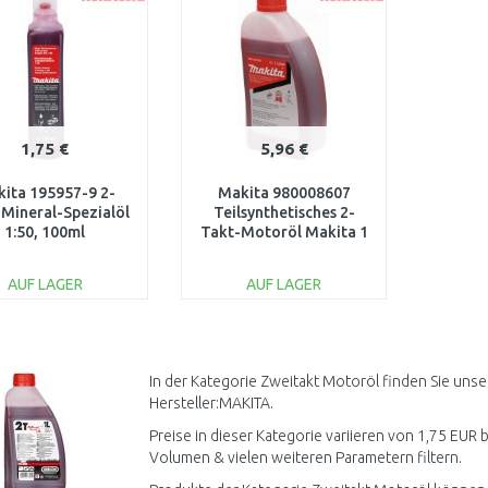
1,75 €
5,96 €
ita 195957-9 2-
Makita 980008607
Mineral-Spezialöl
Teilsynthetisches 2-
1:50, 100ml
Takt-Motoröl Makita 1
: 50, 1 l
AUF LAGER
AUF LAGER
IN DEN
IN DEN
WARENKORB
WARENKORB
Vergleichen
Vergleichen
In der Kategorie Zweitakt Motoröl finden Sie uns
Hersteller:MAKITA.
Preise in dieser Kategorie variieren von 1,75 EUR b
Volumen & vielen weiteren Parametern filtern.