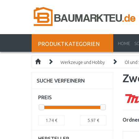
PRODUKTKATEGORIEN
HOME
S
Werkzeuge und Hobby
Öl und 
Zw
SUCHE VERFEINERN
PREIS
Ordnen
1.74
€
5.97
€
HERSTELLER