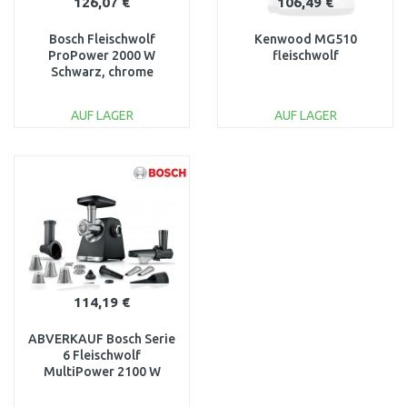
126,07 €
106,49 €
Bosch Fleischwolf
Kenwood MG510
ProPower 2000 W
fleischwolf
Schwarz, chrome
MFW67440
AUF LAGER
AUF LAGER
IN DEN
IN DEN
WARENKORB
WARENKORB
Vergleichen
Vergleichen
114,19 €
ABVERKAUF Bosch Serie
6 Fleischwolf
MultiPower 2100 W
Schwarz/Silber
MFWS650B BESCH.