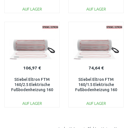
W/m2, 3 m2 205677
W/m2, 2 m2 205675
AUF LAGER
AUF LAGER
IN DEN
IN DEN
WARENKORB
WARENKORB
Vergleichen
Vergleichen
106,97 €
74,64 €
Stiebel Eltron FTM
Stiebel Eltron FTM
160/2.5 Elektrische
160/1.5 Elektrische
Fußbodenheizung 160
Fußbodenheizung 160
W/m2, 2,5 m2 205676
W/m2, 1,5 m2 205674
AUF LAGER
AUF LAGER
IN DEN
IN DEN
WARENKORB
WARENKORB
Vergleichen
Vergleichen