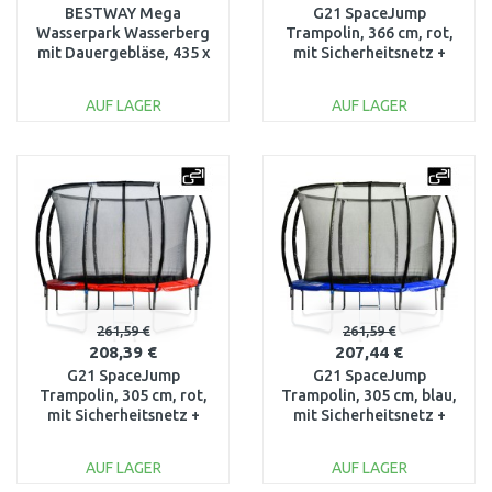
BESTWAY Mega
G21 SpaceJump
Wasserpark Wasserberg
Trampolin, 366 cm, rot,
mit Dauergebläse, 435 x
mit Sicherheitsnetz +
286 x 267 cm 53478
gratis Leiter 69042690
AUF LAGER
AUF LAGER
IN DEN
IN DEN
WARENKORB
WARENKORB
Vergleichen
Vergleichen
261,59 €
261,59 €
208,39 €
207,44 €
G21 SpaceJump
G21 SpaceJump
Trampolin, 305 cm, rot,
Trampolin, 305 cm, blau,
mit Sicherheitsnetz +
mit Sicherheitsnetz +
gratis Leiter 69042680
gratis Leiter 69042681
AUF LAGER
AUF LAGER