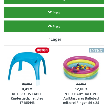
Preis
Preis
Lager
23,88 €
14,15 €
8,41 €
12,00 €
KETER KIDS TABLE
INTEX BABY BALL PIT
Kindertisch, hellblau
Aufblasbares Bällebad
17185443
mit drei Ringen 86 x 25
cm 48674