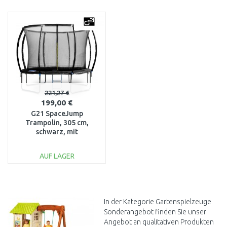
IN DEN
IN DEN
WARENKORB
WARENKORB
Vergleichen
Vergleichen
221,27 €
199,00 €
G21 SpaceJump
Trampolin, 305 cm,
schwarz, mit
Sicherheitsnetz 6904268
AUF LAGER
IN DEN
WARENKORB
Vergleichen
In der Kategorie Gartenspielzeuge
Sonderangebot finden Sie unser
Angebot an qualitativen Produkten