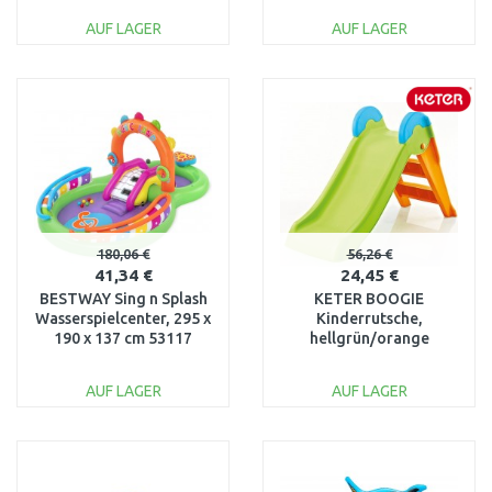
AUF LAGER
AUF LAGER
IN DEN
IN DEN
WARENKORB
WARENKORB
Vergleichen
Vergleichen
180,06 €
56,26 €
41,34 €
24,45 €
BESTWAY Sing n Splash
KETER BOOGIE
Wasserspielcenter, 295 x
Kinderrutsche,
190 x 137 cm 53117
hellgrün/orange
17609650
AUF LAGER
AUF LAGER
IN DEN
IN DEN
WARENKORB
WARENKORB
Vergleichen
Vergleichen