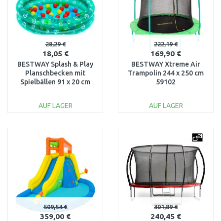
28,29 €
222,19 €
18,05 €
169,90 €
BESTWAY Splash & Play
BESTWAY Xtreme Air
Planschbecken mit
Trampolin 244 x 250 cm
Spielbällen 91 x 20 cm
59102
51141
AUF LAGER
AUF LAGER
IN DEN
IN DEN
WARENKORB
WARENKORB
Vergleichen
Vergleichen
509,54 €
301,89 €
359,00 €
240,45 €