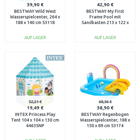
39,90 €
42,90 €
BESTWAY Wild West
BESTWAY My First
Wasserspielcenter, 264 x
Frame Pool mit
188 x 140 cm 53118
Sandkasten 213 x 122 x
30,5 cm 561CF
AUF LAGER
AUF LAGER
IN DEN
IN DEN
WARENKORB
WARENKORB
Vergleichen
Vergleichen
52,21 €
68,36 €
19,49 €
38,90 €
INTEX Princess Play
BESTWAY Regenbogen
Tent 104 x 104 x 130 cm
Wasserspielcenter, 188 x
44635NP
150 x 89 cm 53174