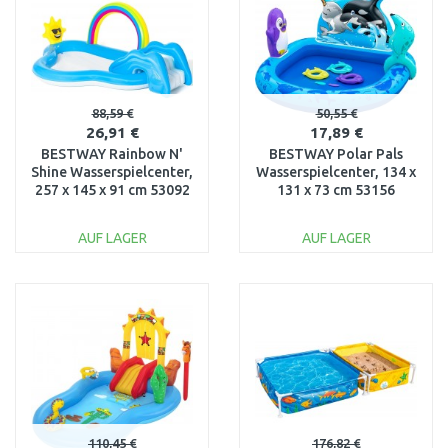
88,59 €
50,55 €
26,91 €
17,89 €
BESTWAY Rainbow N'
BESTWAY Polar Pals
Shine Wasserspielcenter,
Wasserspielcenter, 134 x
257 x 145 x 91 cm 53092
131 x 73 cm 53156
AUF LAGER
AUF LAGER
IN DEN
IN DEN
WARENKORB
WARENKORB
Vergleichen
Vergleichen
110,45 €
176,82 €