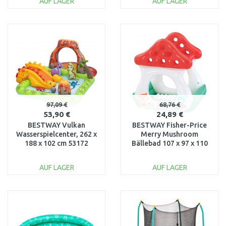
AUF LAGER
AUF LAGER
IN DEN
IN DEN
WARENKORB
WARENKORB
Vergleichen
Vergleichen
97,09 €
68,76 €
53,90 €
24,89 €
BESTWAY Vulkan
BESTWAY Fisher-Price
Wasserspielcenter, 262 x
Merry Mushroom
188 x 102 cm 53172
Bällebad 107 x 97 x 110
cm 93570
AUF LAGER
AUF LAGER
IN DEN
IN DEN
WARENKORB
WARENKORB
Vergleichen
Vergleichen