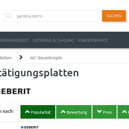
SUCHEN
ONDERANGEBOT
LIEFERUNG & ZAHLUNG
KUNDENSERVICE
letten
WC-Steuerknöpfe
tätigungsplatten
 nach:
Popularität
Bewertung
Preis