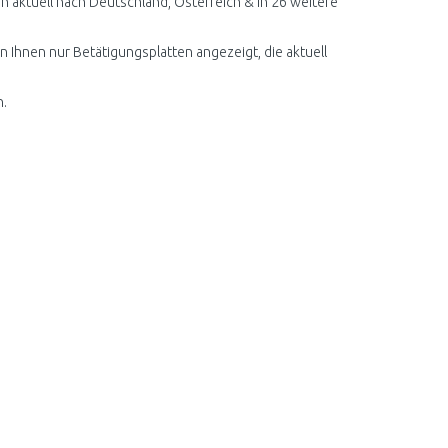
 aktuell nach Deutschland, Österreich & in 26 weitere
n Ihnen nur Betätigungsplatten angezeigt, die aktuell
n.