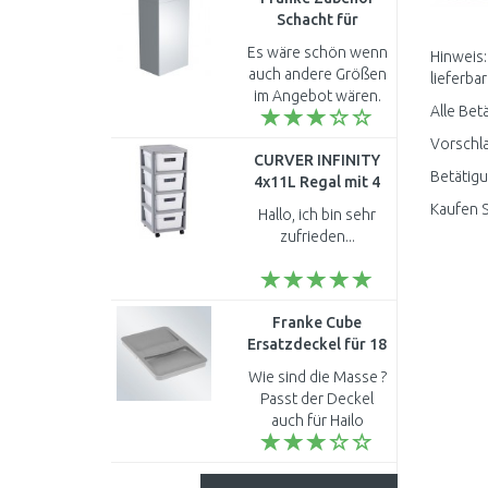
Schacht für
Abluftbetrieb,
Es wäre schön wenn
Hinweis:
teleskop,
auch andere Größen
lieferbar
112.0197.447
im Angebot wären.
Alle Bet
Meine ist leider nicht
dabei ..
Vorschla
CURVER INFINITY
Betätigu
4x11L Regal mit 4
Schubladen 36 x 30 x
Kaufen S
Hallo, ich bin sehr
69 cm weiß 04355-
zufrieden...
Y36
Franke Cube
Ersatzdeckel für 18
l Eimer 133.0014.739
Wie sind die Masse ?
Passt der Deckel
auch für Hailo
Abfallsystem Eimer
ist 20 L ? Bevor ich
bestelle ? mfG..