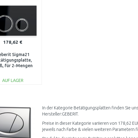
178,62 €
eberit Sigma21
ätigungsplatte,
ß, für 2-Mengen
ülung, schwarz
115.884.SJ.1
AUF LAGER
IN DEN
WARENKORB
Vergleichen
In der Kategorie Betätigungsplatten finden Sie u
Hersteller:GEBERIT.
Preise in dieser Kategorie variieren von 178,62 EU
jeweils nach Farbe & vielen weiteren Parametern fi