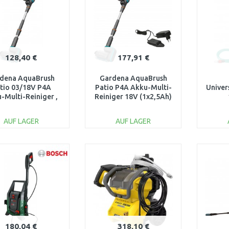
128,40 €
177,91 €
dena AquaBrush
Gardena AquaBrush
tio 03/18V P4A
Patio P4A Akku-Multi-
Univer
-Multi-Reiniger ,
Reiniger 18V (1x2,5Ah)
e Akku14841-55
14841-20
Hoch
Se
AUF LAGER
AUF LAGER
0
IN DEN
IN DEN
WARENKORB
WARENKORB
W
Vergleichen
Vergleichen
180,04 €
318,10 €