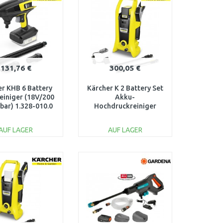
131,76 €
300,05 €
er KHB 6 Battery
Kärcher K 2 Battery Set
einiger (18V/200
Akku-
 bar) 1.328-010.0
Hochdruckreiniger
(36V/340 l/h/110 bar)
1.117-220.0
AUF LAGER
AUF LAGER
IN DEN
IN DEN
ARENKORB
WARENKORB
Vergleichen
Vergleichen