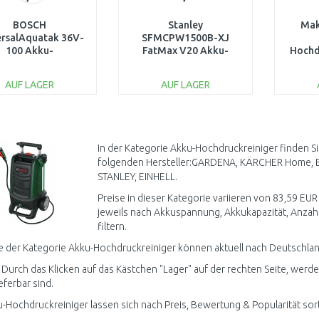
BOSCH
Stanley
Mak
ersalAquatak 36V-
SFMCPW1500B-XJ
100 Akku-
FatMax V20 Akku-
Hochd
chdruckreiniger
Hochdruckreiniger
Ion 
06008C7000
(18V/ohne Akku und
AUF LAGER
AUF LAGER
Ladegerät)
IN DEN
IN DEN
WARENKORB
WARENKORB
W
Vergleichen
Vergleichen
In der Kategorie Akku-Hochdruckreiniger finden S
folgenden Hersteller:GARDENA, KÄRCHER Home, 
STANLEY, EINHELL.
Preise in dieser Kategorie variieren von 83,59 EUR
jeweils nach Akkuspannung, Akkukapazität, Anzahl
filtern.
 der Kategorie Akku-Hochdruckreiniger können aktuell nach Deutschland
 Durch das Klicken auf das Kästchen "Lager" auf der rechten Seite, werd
ieferbar sind.
u-Hochdruckreiniger lassen sich nach Preis, Bewertung & Popularität sort