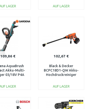
4140135
AUF LAGER
AUF LAGER
IN DEN
IN DEN
ARENKORB
WARENKORB
Vergleichen
Vergleichen
109,86 €
102,67 €
ena AquaBrush
Black & Decker
ct Akku-Multi-
BCPC18D1-QW Akku-
ger 03/18V P4A
Hochdruckreiniger
14840-55
(24bar/18V/1x2,0Ah)
AUF LAGER
AUF LAGER
IN DEN
IN DEN
ARENKORB
WARENKORB
Vergleichen
Vergleichen