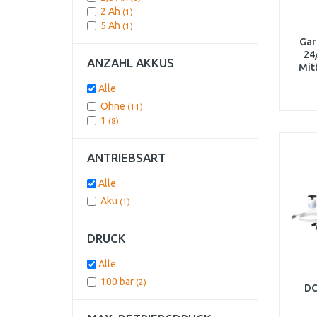
2 Ah
(1)
5 Ah
(1)
Gar
24
ANZAHL AKKUS
Mit
Prem
Alle
Ohne
(11)
1
(8)
ANTRIEBSART
Alle
Aku
(1)
DRUCK
Alle
100 bar
(2)
D
Ho