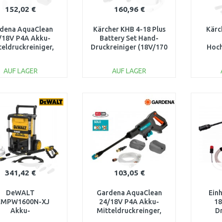
152,02 €
160,96 €
dena AquaClean
Kärcher KHB 4-18 Plus
Kärc
/18V P4A Akku-
Battery Set Hand-
teldruckreiniger,
Druckreiniger (18V/170
Hoch
ium (1x2,5Ah/18V)
l/h/21 bar) 1.328-230.0
(36V/
14800-31
AUF LAGER
AUF LAGER
IN DEN
IN DEN
WARENKORB
WARENKORB
W
Vergleichen
Vergleichen
341,42 €
103,05 €
DeWALT
Gardena AquaClean
Ein
CMPW1600N-XJ
24/18V P4A Akku-
18
Akku-
Mitteldruckreinger,
D
chdruckreiniger
solo 14800-55
(24bar