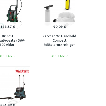
188,37 €
90,09 €
BOSCH
Kärcher OC Handheld
salAquatak 36V-
Compact
100 Akku-
Mitteldruckreiniger
druckreiniger,
(7,2V/150 l/h/15 bar)
lbstansaugkit
1.328-120.0
AUF LAGER
AUF LAGER
6008C7003
IN DEN
IN DEN
ARENKORB
WARENKORB
Vergleichen
Vergleichen
583,89 €