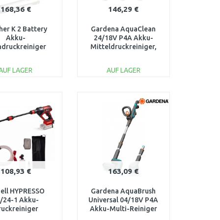
168,36 €
146,29 €
her K 2 Battery
Gardena AquaClean
Akku-
24/18V P4A Akku-
druckreiniger
Mitteldruckreiniger,
340 l/h/110 bar)
Ready-To-Use Set
1.117-200.0
(1x2,5Ah) 14800-20
AUF LAGER
AUF LAGER
IN DEN
IN DEN
ARENKORB
WARENKORB
Vergleichen
Vergleichen
108,93 €
163,09 €
hell HYPRESSO
Gardena AquaBrush
/24-1 Akku-
Universal 04/18V P4A
ruckreiniger
Akku-Multi-Reiniger
/18V/ohne akku)
Solo 14842-55