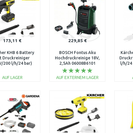
173,11 €
229,85 €
her KHB 6 Battery
BOSCH Fontus Aku
Kärch
t Druckreiniger
Hochdruckreinige 18V,
Druckr
V/200 l/h/24 bar)
2,5Ah 06008B6101
l/h/24
1.328-110.0
AUF LAGER
AUF EXTERNEM LAGER
IN DEN
IN DEN
WARENKORB
WARENKORB
W
Vergleichen
Vergleichen