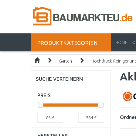
PRODUKTKATEGORIEN
HOME
S
Garten
Hochdruck-Reiniger un
Ak
SUCHE VERFEINERN
PREIS
Ordnen
83
€
584
€
HERSTELLER