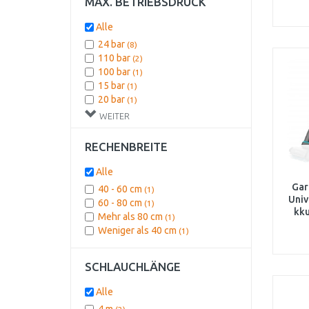
MAX. BETRIEBSDRUCK
(2
Alle
24 bar
(8)
110 bar
(2)
100 bar
(1)
15 bar
(1)
20 bar
(1)
21 bar
(1)
WEITER
RECHENBREITE
Alle
Gar
40 - 60 cm
(1)
Univ
60 - 80 cm
(1)
kku
Mehr als 80 cm
(1)
Re
Weniger als 40 cm
(1)
SCHLAUCHLÄNGE
Alle