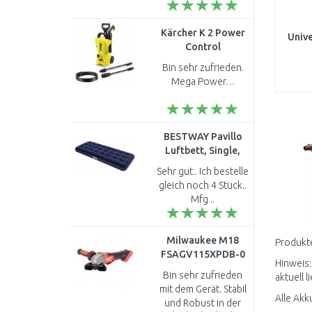
baumarkteu
geschweige von den
Kärcher K 2 Power
Gardena Produkten,
Univ
Control
immer noch die
Hochdruckreiniger
gewohnte Qualität.
Ho
Bin sehr zufrieden.
(360 l/h/110 bar)
Der Preis ist ..
Mega Power. ..
1.673-600.0
BESTWAY Pavillo
Luftbett, Single,
Blue Horizon, 185 x
Sehr gut.. Ich bestelle
76 x 22 cm 67000
gleich noch 4 Stück..
Mfg ..
Milwaukee M18
Produkte
FSAGV115XPDB-0
Hinweis:
Akku-
Bin sehr zufrieden
aktuell l
winkelschleifer 115
mit dem Gerät. Stabil
mm, ohne Akku
Alle Akk
und Robust in der
4933478774