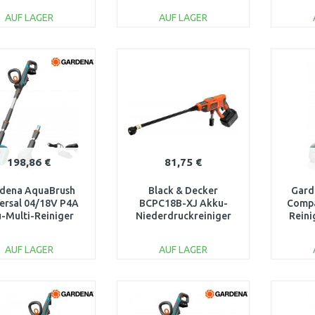
x18V/ohne akku)
AUF LAGER
AUF LAGER
IN DEN
IN DEN
WARENKORB
WARENKORB
W
Vergleichen
Vergleichen
198,86 €
81,75 €
dena AquaBrush
Black & Decker
Gard
ersal 04/18V P4A
BCPC18B-XJ Akku-
Compa
-Multi-Reiniger
Niederdruckreiniger
Reini
ady-To-Use Set
(24bar/18V/ohne Akku
14842-20
und Ladegerät)
AUF LAGER
AUF LAGER
IN DEN
IN DEN
WARENKORB
WARENKORB
W
Vergleichen
Vergleichen