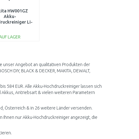
ita HW001GZ
Akku-
ruckreiniger Li-
XGT 40V, ohne
Akku
AUF LAGER
IN DEN
ARENKORB
Vergleichen
ie unser Angebot an qualitativen Produkten der
BOSCH DIY, BLACK & DECKER, MAKITA, DEWALT,
 bis 584 EUR. Alle Akku-Hochdruckreiniger lassen sich
 Akkus, Antriebsart & vielen weiteren Parametern
, Österreich & in 26 weitere Länder versenden.
en Ihnen nur Akku-Hochdruckreiniger angezeigt, die
ieren.