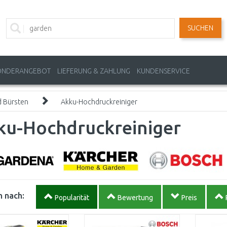
SUCHEN
ONDERANGEBOT
LIEFERUNG & ZAHLUNG
KUNDENSERVICE
d Bürsten
Akku-Hochdruckreiniger
ku-Hochdruckreiniger
 nach:
Popularität
Bewertung
Preis