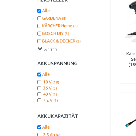
Alle
GARDENA
(8)
KÄRCHER Home
(6)
BOSCH DIY
(3)
BLACK & DECKER
(2)
MAKITA
(1)
WEITER
Kärc
DEWALT
(1)
Se
AKKUSPANNUNG
STANLEY
(1)
(18
EINHELL
(1)
Alle
18 V
(18)
36 V
(3)
40 V
(1)
7,2 V
(1)
AKKUKAPAZITÄT
Alle
2,5 Ah
(6)