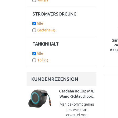
4 m
(2)
STROMVERSORGUNG
Alle
Batterie
(6)
Gar
TANKINHALT
Pa
Akku
Alle
ohn
15 l
(1)
KUNDENREZENSION
Gardena RollUp M/L
Wand-Schlauchbox,
20m, türkis, 18610-
Man bekommt genau
20
das was man
erwartet von