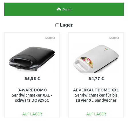
Preis
Lager
35,38 €
34,77 €
B-WARE DOMO
ABVERKAUF DOMO XXL
Sandwichmaker XXL -
Sandwichmaker für bis
schwarz DO9296C
zu vier XL Sandwiches
BESCHÄDIGT
1800W, DO9064C NACH
SERVICE
AUF LAGER
AUF LAGER
IN DEN
IN DEN