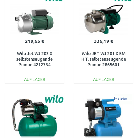
Vergleichen
Vergleichen
219,65 €
336,19 €
Wilo Jet WJ 203 X
Wilo JET WJ 201 X EM
selbstansaugende
H.T. selbstansaugende
Pumpe 4212734
Pumpe 2865601
AUF LAGER
AUF LAGER
IN DEN
IN DEN
WARENKORB
WARENKORB
Vergleichen
Vergleichen