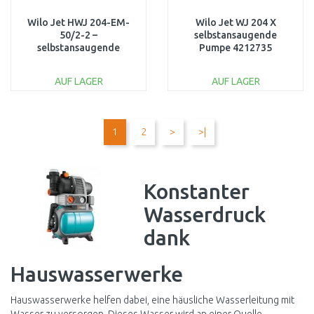
Wilo Jet HWJ 204-EM-
Wilo Jet WJ 204 X
50/2-2 –
selbstansaugende
selbstansaugende
Pumpe 4212735
Hauswasseranlage 50 l
4265555
AUF LAGER
AUF LAGER
IN DEN
IN DEN
WARENKORB
WARENKORB
1
2
>
>|
Vergleichen
Vergleichen
Konstanter
Wasserdruck
dank
Hauswasserwerke
Hauswasserwerke helfen dabei, eine häusliche Wasserleitung mit