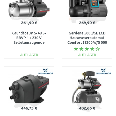
261,90 €
269,90 €
Grundfos JP 5-48 S-
Gardena 5000/5E LCD
BBVP 1 x 230 V
Hauswasserautomat
Selbstansaugende
Comfort (1300 W/5 000
Gartenpumpe 99458769
l/h) 1759-20
AUF LAGER
AUF LAGER
IN DEN
IN DEN
WARENKORB
WARENKORB
Vergleichen
Vergleichen
446,73 €
402,66 €