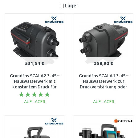
Lager
531,54 €
358,90 €
Grundfos SCALA2 3-45 –
Grundfos SCALA1 3-45 –
Hauswasserwerk mit
Hauswasserwerk zur
konstantem Druck für
Druckverstärkung oder
Leitung & Brunnen
Brunnenentnahme
93013252
99530405
AUF LAGER
AUF LAGER
IN DEN
IN DEN
WARENKORB
WARENKORB
Vergleichen
Vergleichen