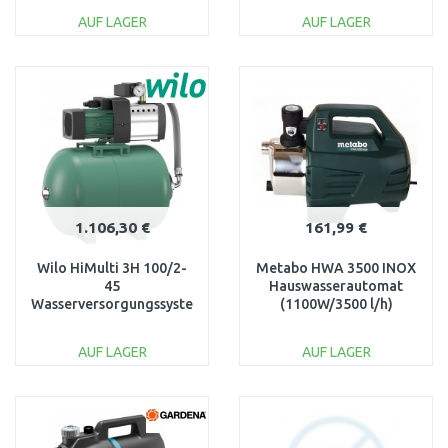
AUF LAGER
AUF LAGER
IN DEN
IN DEN
WARENKORB
WARENKORB
Vergleichen
Vergleichen
1.106,30 €
161,99 €
Wilo HiMulti 3H 100/2-
Metabo HWA 3500 INOX
45
Hauswasserautomat
Wasserversorgungssystem
(1100W/3500 l/h)
2549358
600978000
AUF LAGER
AUF LAGER
IN DEN
IN DEN
WARENKORB
WARENKORB
Vergleichen
Vergleichen