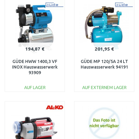
WARENKORB
WARENKORB
Vergleichen
Vergleichen
194,87 €
201,95 €
GÜDE HWW 1400,3 VF
GÜDE MP 120/5A 24 LT
INOX Hauswasserwerk
Hauswasserwerk 94191
93909
AUF LAGER
AUF EXTERNEM LAGER
IN DEN
IN DEN
WARENKORB
WARENKORB
Vergleichen
Vergleichen