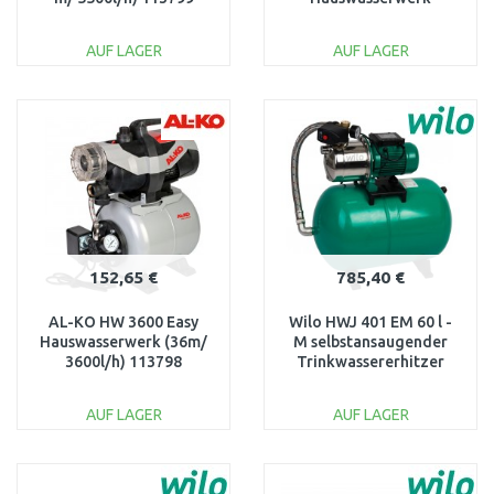
(1050W/6300 l/h) 9068-
21
AUF LAGER
AUF LAGER
IN DEN
IN DEN
WARENKORB
WARENKORB
Vergleichen
Vergleichen
152,65 €
785,40 €
AL-KO HW 3600 Easy
Wilo HWJ 401 EM 60 l -
Hauswasserwerk (36m/
M selbstansaugender
3600l/h) 113798
Trinkwassererhitzer
2865898
AUF LAGER
AUF LAGER
IN DEN
IN DEN
WARENKORB
WARENKORB