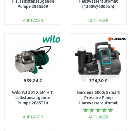
H.T. selbstansaugende
Hauswasserautomat
Pumpe 2865569
(1300W/6000l/h)
600980000
AUF LAGER
AUF LAGER
IN DEN
IN DEN
WARENKORB
WARENKORB
Vergleichen
Vergleichen
359,24 €
376,30 €
Wilo WJ 301 X EM H.T.
Gardena 5000/5 smart
selbstansaugende
Pressure Pump
Pumpe 2865570
Hauswasserautomat
19080-20
AUF LAGER
AUF LAGER
IN DEN
IN DEN