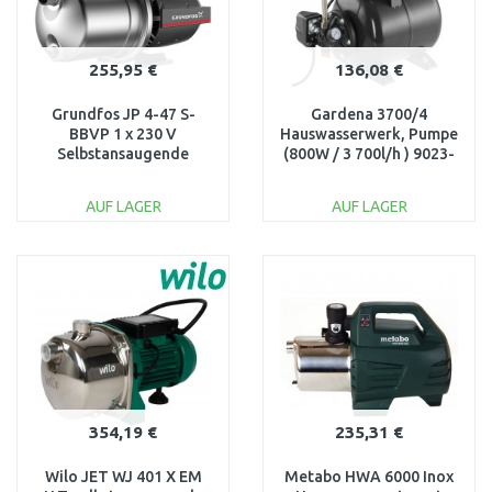
255,95 €
136,08 €
Grundfos JP 4-47 S-
Gardena 3700/4
BBVP 1 x 230 V
Hauswasserwerk, Pumpe
Selbstansaugende
(800W / 3 700l/h ) 9023-
Gartenpumpe 99458767
61
AUF LAGER
AUF LAGER
IN DEN
IN DEN
WARENKORB
WARENKORB
Vergleichen
Vergleichen
354,19 €
235,31 €
Wilo JET WJ 401 X EM
Metabo HWA 6000 Inox