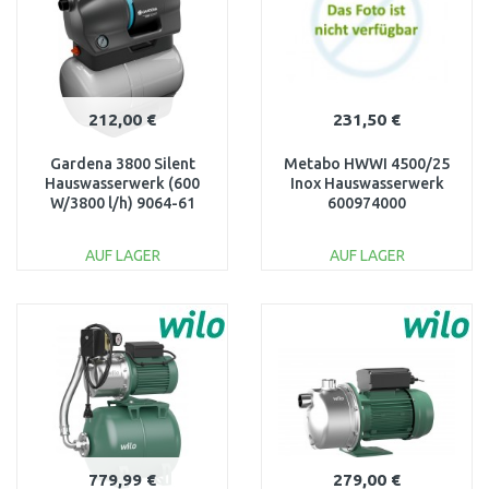
212,00 €
231,50 €
Gardena 3800 Silent
Metabo HWWI 4500/25
Hauswasserwerk (600
Inox Hauswasserwerk
W/3800 l/h) 9064-61
600974000
AUF LAGER
AUF LAGER
IN DEN
IN DEN
WARENKORB
WARENKORB
Vergleichen
Vergleichen
779,99 €
279,00 €