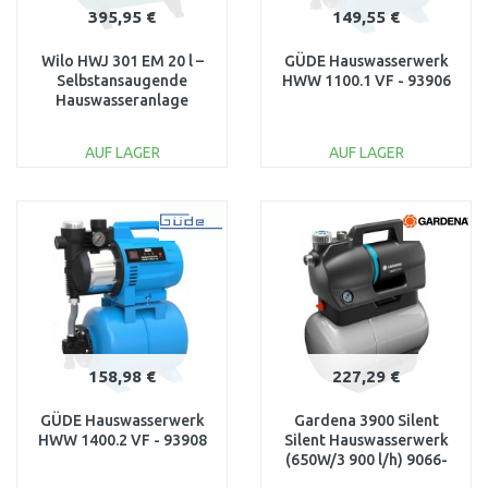
395,95 €
149,55 €
Wilo HWJ 301 EM 20 l –
GÜDE Hauswasserwerk
Selbstansaugende
HWW 1100.1 VF - 93906
Hauswasseranlage
2865900
AUF LAGER
AUF LAGER
IN DEN
IN DEN
WARENKORB
WARENKORB
Vergleichen
Vergleichen
158,98 €
227,29 €
GÜDE Hauswasserwerk
Gardena 3900 Silent
HWW 1400.2 VF - 93908
Silent Hauswasserwerk
(650W/3 900 l/h) 9066-
61