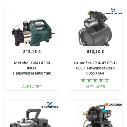
IN DEN
IN DEN
WARENKORB
WARENKORB
Vergleichen
Vergleichen
213,18 €
610,10 €
Metabo HWAI 4500
Grundfos JP 4-47 PT-H
INOX
60L Hauswasserwerk
Hauswasserautomat
99594664
(1300W / 4500l )
600979000
AUF LAGER
AUF LAGER
IN DEN
IN DEN
WARENKORB
WARENKORB
Vergleichen
Vergleichen