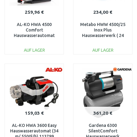
259,96 €
234,00 €
AL-KO HWA 4500
Metabo HWW 4500/25
Comfort
Inox Plus
Hauswasserautomat
Hauswasserwerk ( 24
113140
L/1300 W/4500 l/h)
600973000
AUF LAGER
AUF LAGER
IN DEN
IN DEN
WARENKORB
WARENKORB
Vergleichen
Vergleichen
159,03 €
361,20 €
AL-KO HWA 3600 Easy
Gardena 6300
Hauswasserautomat (34
SilentComfort
m/ 5500l/h) 113799
Hauswasserwerk