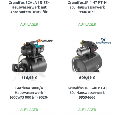
Grundfos SCALA1 5-55–
Grundfos JP 4-47 PT-H
Hauswasserwerk mit
20L Hauswasserwerk
konstantem Druck für
99463875
Leitung & Brunnen
99530407
AUF LAGER
AUF LAGER
IN DEN
IN DEN
WARENKORB
WARENKORB
Vergleichen
Vergleichen
116,99 €
609,99 €
Gardena 3000/4
Grundfos JP 5-48 PT-H
Hauswasserwerk
60L Hauswasserwerk
(600W/3 000 l/h) 9020-
99594666
29
AUF LAGER
AUF LAGER