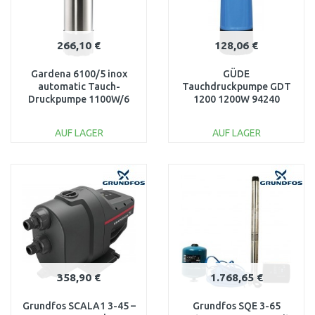
266,10 €
128,06 €
Gardena 6100/5 inox
GÜDE
automatic Tauch-
Tauchdruckpumpe GDT
Druckpumpe 1100W/6
1200 1200W 94240
100 l/h) 1773-61
AUF LAGER
AUF LAGER
IN DEN
IN DEN
WARENKORB
WARENKORB
Vergleichen
Vergleichen
358,90 €
1.768,65 €
Grundfos SCALA1 3-45 –
Grundfos SQE 3-65