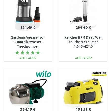
121,49 €
236,60 €
Gardena Aquasensor
Kärcher BP 4 Deep Well
17000 Klarwasser-
Tauchdruckpumpe
Tauchpumpe,
1.645-421.0
Tauch-/Druckpumpe
750W, 17 000l/h, 9036-
AUF LAGER
AUF LAGER
61
IN DEN
IN DEN
WARENKORB
WARENKORB
Vergleichen
Vergleichen
354,19 €
191,51 €