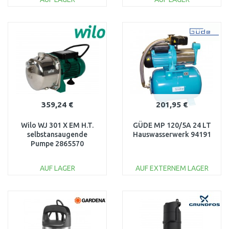
IN DEN
IN DEN
WARENKORB
WARENKORB
Vergleichen
Vergleichen
359,24 €
201,95 €
Wilo WJ 301 X EM H.T.
GÜDE MP 120/5A 24 LT
selbstansaugende
Hauswasserwerk 94191
Pumpe 2865570
AUF LAGER
AUF EXTERNEM LAGER
IN DEN
IN DEN
WARENKORB
WARENKORB
Vergleichen
Vergleichen