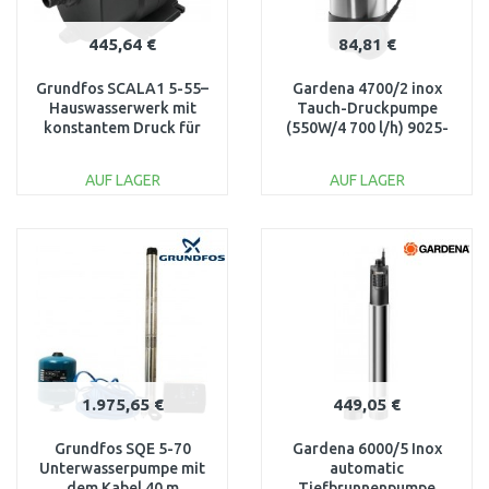
445,64 €
84,81 €
Grundfos SCALA1 5-55–
Gardena 4700/2 inox
Hauswasserwerk mit
Tauch-Druckpumpe
konstantem Druck für
(550W/4 700 l/h) 9025-
Leitung & Brunnen
61
99530407
AUF LAGER
AUF LAGER
IN DEN
IN DEN
WARENKORB
WARENKORB
Vergleichen
Vergleichen
1.975,65 €
449,05 €
Grundfos SQE 5-70
Gardena 6000/5 Inox
Unterwasserpumpe mit
automatic
dem Kabel 40 m
Tiefbrunnenpumpe