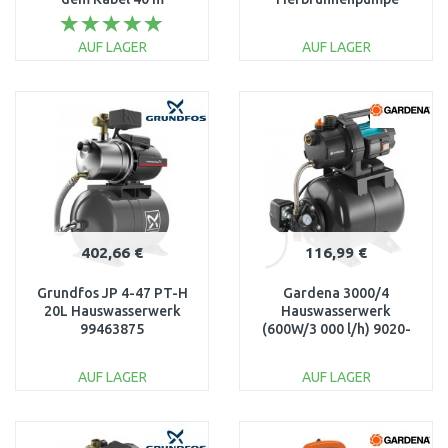
96524503
1499-20
AUF LAGER
AUF LAGER
IN DEN
IN DEN
WARENKORB
WARENKORB
Vergleichen
Vergleichen
402,66 €
116,99 €
Grundfos JP 4-47 PT-H
Gardena 3000/4
20L Hauswasserwerk
Hauswasserwerk
99463875
(600W/3 000 l/h) 9020-
29
AUF LAGER
AUF LAGER
IN DEN
IN DEN
WARENKORB
WARENKORB