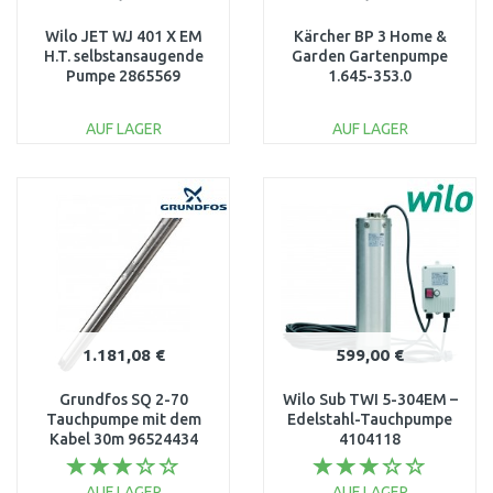
Wilo JET WJ 401 X EM
Kärcher BP 3 Home &
H.T. selbstansaugende
Garden Gartenpumpe
Pumpe 2865569
1.645-353.0
AUF LAGER
AUF LAGER
IN DEN
IN DEN
WARENKORB
WARENKORB
Vergleichen
Vergleichen
1.181,08 €
599,00 €
Grundfos SQ 2-70
Wilo Sub TWI 5-304EM –
Tauchpumpe mit dem
Edelstahl-Tauchpumpe
Kabel 30m 96524434
4104118
AUF LAGER
AUF LAGER