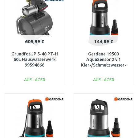
Vergleichen
Vergleichen
609,99 €
144,89 €
Grundfos JP 5-48 PT-H
Gardena 19500
60L Hauswasserwerk
AquaSensor 2 v 1
99594666
Klar-/Schmutzwasser-
Tauchpumpe (860W/19
500 l/h) 9049-20
AUF LAGER
AUF LAGER
IN DEN
IN DEN
WARENKORB
WARENKORB
Vergleichen
Vergleichen