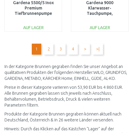
Gardena 5500/5 Inox
Gardena 9000
Premium
Klarwasser-
Tiefbrunnenpumpe
Tauchpumpe,
1489-20
Tauch-/Druckpumpe,
300W, 9 000 l/h, 9030-20
AUF LAGER
AUF LAGER
IN DEN
IN DEN
WARENKORB
WARENKORB
1
2
3
4
>
>|
Vergleichen
Vergleichen
In der Kategorie Brunnen gegraben finden Sie unser Angebot an
qualitativen Produkten der folgenden Hersteller:WILO, GRUNDFOS,
GARDENA, METABO, KÄRCHER Home, EINHELL, GÜDE, AL-KO.
Preise in dieser Kategorie variieren von 53,90 EUR bis 4 860 EUR.
Alle Brunnen gegraben lassen sich jeweils nach Anschluss,
Behältervolumen, Betriebsdruck, Druck & vielen weiteren
Parametern filtern.
Produkte der Kategorie Brunnen gegraben können aktuell nach
Deutschland, Österreich & in 26 weitere Länder versenden.
Hinweis: Durch das Klicken auf das Kästchen "Lager" auf der