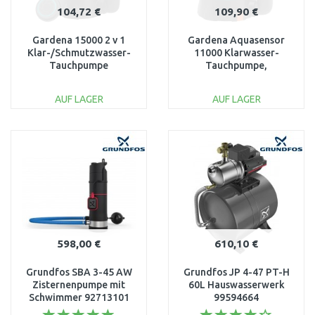
104,72 €
109,90 €
Gardena 15000 2 v 1
Gardena Aquasensor
Klar-/Schmutzwasser-
11000 Klarwasser-
Tauchpumpe
Tauchpumpe,
(550W/15000 l/h) 9048-
Tauch/Druckpumpe (
20
450W/11000l/h) 9034-20
AUF LAGER
AUF LAGER
IN DEN
IN DEN
WARENKORB
WARENKORB
Vergleichen
Vergleichen
598,00 €
610,10 €
Grundfos SBA 3-45 AW
Grundfos JP 4-47 PT-H
Zisternenpumpe mit
60L Hauswasserwerk
Schwimmer 92713101
99594664