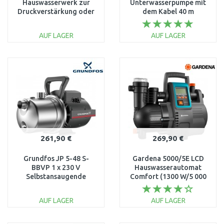
Hauswasserwerk zur
Unterwasserpumpe mit
Druckverstärkung oder
dem Kabel 40 m
Brunnenentnahme
96524501
99530405
AUF LAGER
AUF LAGER
IN DEN
IN DEN
WARENKORB
WARENKORB
Vergleichen
Vergleichen
261,90 €
269,90 €
Grundfos JP 5-48 S-
Gardena 5000/5E LCD
BBVP 1 x 230 V
Hauswasserautomat
Selbstansaugende
Comfort (1300 W/5 000
Gartenpumpe 99458769
l/h) 1759-20
AUF LAGER
AUF LAGER
IN DEN
IN DEN