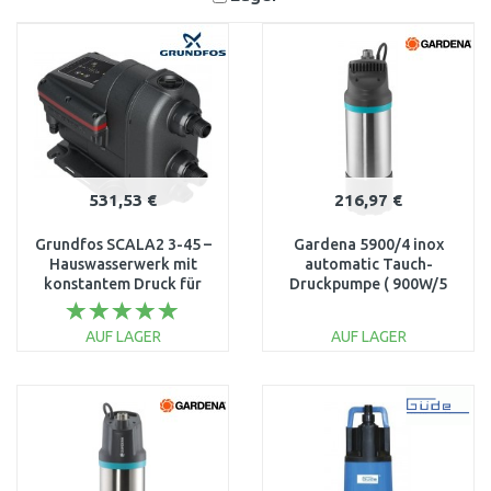
531,53 €
216,97 €
Grundfos SCALA2 3-45 –
Gardena 5900/4 inox
Hauswasserwerk mit
automatic Tauch-
konstantem Druck für
Druckpumpe ( 900W/5
Leitung & Brunnen
900 l/h) 1771-61
93013252
AUF LAGER
AUF LAGER
IN DEN
IN DEN
WARENKORB
WARENKORB
Vergleichen
Vergleichen