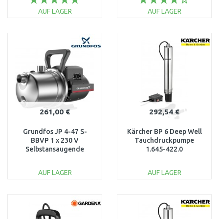
AUF LAGER
AUF LAGER
IN DEN
IN DEN
WARENKORB
WARENKORB
Vergleichen
Vergleichen
261,00 €
292,54 €
Grundfos JP 4-47 S-
Kärcher BP 6 Deep Well
BBVP 1 x 230 V
Tauchdruckpumpe
Selbstansaugende
1.645-422.0
Gartenpumpe 99458767
AUF LAGER
AUF LAGER
IN DEN
IN DEN
WARENKORB
WARENKORB
Vergleichen
Vergleichen