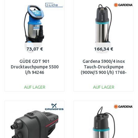
WARENKORB
WARENKORB
Vergleichen
Vergleichen
73,07 €
166,34 €
GÜDE GDT 901
Gardena 5900/4 inox
Drucktauchpumpe 5500
Tauch-Druckpumpe
l/h 94246
(900W/5 900 l/h) 1768-
61
AUF LAGER
AUF LAGER
IN DEN
IN DEN
WARENKORB
WARENKORB
Vergleichen
Vergleichen