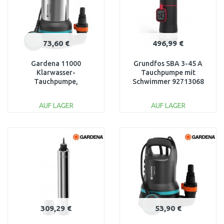
73,60 €
496,99 €
Gardena 11000
Grundfos SBA 3-45 A
Klarwasser-
Tauchpumpe mit
Tauchpumpe,
Schwimmer 92713068
Tauch-/Druckpumpe (
450W/ 11 000l/h) 9032-
AUF LAGER
AUF LAGER
20
IN DEN
IN DEN
WARENKORB
WARENKORB
Vergleichen
Vergleichen
309,29 €
53,90 €