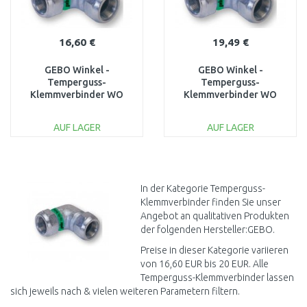
16,60 €
19,49 €
GEBO Winkel -
GEBO Winkel -
Temperguss-
Temperguss-
Klemmverbinder WO
Klemmverbinder WO
1"x32 mm
5/4"x40 mm
03.154.08.0332
03.154.08.0440
AUF LAGER
AUF LAGER
IN DEN
IN DEN
WARENKORB
WARENKORB
Vergleichen
Vergleichen
In der Kategorie Temperguss-
Klemmverbinder finden Sie unser
Angebot an qualitativen Produkten
der folgenden Hersteller:GEBO.
Preise in dieser Kategorie variieren
von 16,60 EUR bis 20 EUR. Alle
Temperguss-Klemmverbinder lassen
sich jeweils nach & vielen weiteren Parametern filtern.