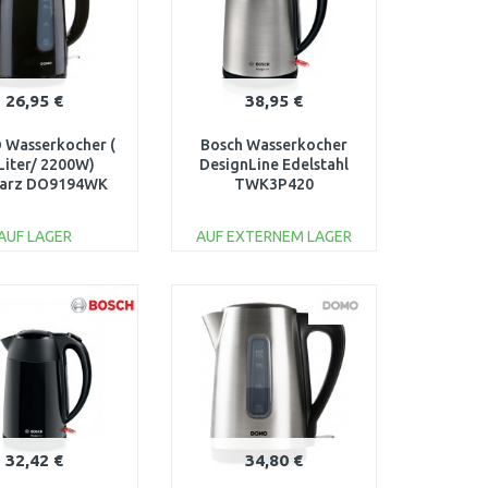
26,95 €
38,95 €
Wasserkocher (
Bosch Wasserkocher
Liter/ 2200W)
DesignLine Edelstahl
arz DO9194WK
TWK3P420
AUF LAGER
AUF EXTERNEM LAGER
IN DEN
IN DEN
ARENKORB
WARENKORB
Vergleichen
Vergleichen
32,42 €
34,80 €