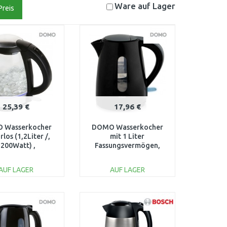
Ware auf
Lager
Preis
25,39 €
17,96 €
 Wasserkocher
DOMO Wasserkocher
rlos (1,2Liter /,
mit 1 Liter
2200Watt) ,
Fassungsvermögen,
hwarz/Silber
Leistung 2200 W,
DO9218WK
schwarz DO9198WK
AUF LAGER
AUF LAGER
IN DEN
IN DEN
ARENKORB
WARENKORB
Vergleichen
Vergleichen