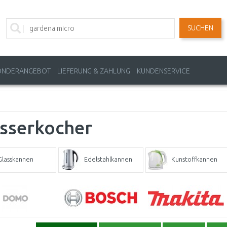
SUCHEN
ONDERANGEBOT
LIEFERUNG & ZAHLUNG
KUNDENSERVICE
sserkocher
Glasskannen
Edelstahlkannen
Kunstoffkannen