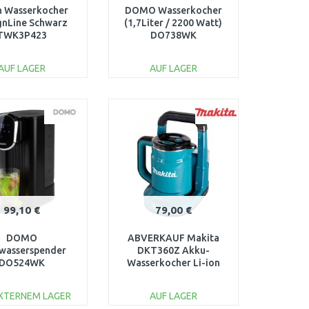
h Wasserkocher
DOMO Wasserkocher
gnLine Schwarz
(1,7Liter / 2200 Watt)
TWK3P423
DO738WK
AUF LAGER
AUF LAGER
IN DEN
IN DEN
ARENKORB
WARENKORB
Vergleichen
Vergleichen
99,10 €
79,00 €
DOMO
ABVERKAUF Makita
wasserspender
DKT360Z Akku-
DO524WK
Wasserkocher Li-ion
LXT 2x18V, ohne Akku
NACH SERVICE
EXTERNEM LAGER
AUF LAGER