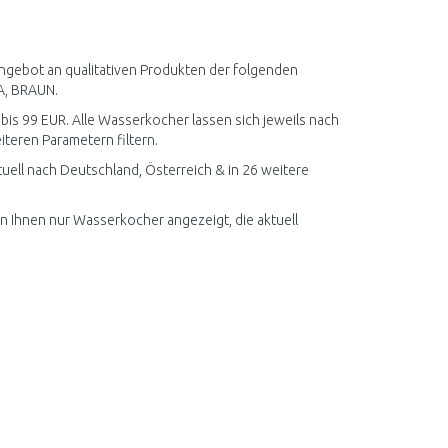
IN DEN
IN DEN
ARENKORB
WARENKORB
Vergleichen
Vergleichen
ngebot an qualitativen Produkten der folgenden
, BRAUN.
 bis 99 EUR. Alle Wasserkocher lassen sich jeweils nach
teren Parametern filtern.
ell nach Deutschland, Österreich & in 26 weitere
en Ihnen nur Wasserkocher angezeigt, die aktuell