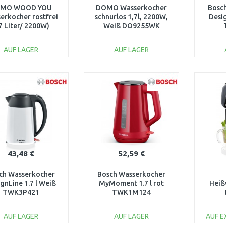
MO WOOD YOU
DOMO Wasserkocher
Bosc
erkocher rostfrei
schnurlos 1,7l, 2200W,
Desi
7 Liter/ 2200W)
Weiß DO9255WK
DO9268WK
AUF LAGER
AUF LAGER
IN DEN
IN DEN
WARENKORB
WARENKORB
W
Vergleichen
Vergleichen
43,48 €
52,59 €
ch Wasserkocher
Bosch Wasserkocher
gnLine 1.7 l Weiß
MyMoment 1.7 l rot
Heiß
TWK3P421
TWK1M124
AUF LAGER
AUF LAGER
AUF 