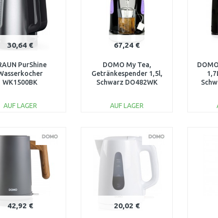
30,64 €
67,24 €
RAUN PurShine
DOMO My Tea,
DOMO 
Wasserkocher
Getränkespender 1,5l,
1,7
WK1500BK
Schwarz DO482WK
Schw
AUF LAGER
AUF LAGER
IN DEN
IN DEN
WARENKORB
WARENKORB
W
Vergleichen
Vergleichen
42,92 €
20,02 €