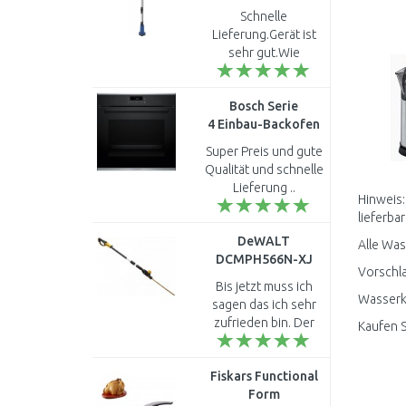
Regenfasspumpe
Schnelle
58492
Lieferung.Gerät ist
sehr gut.Wie
bekomme ich aber
noch 2 AKKUS..
Bosch Serie
4 Einbau-Backofen
60 x 60 cm Schwarz
Super Preis und gute
HBA272BB3
Qualität und schnelle
Lieferung ..
Hinweis:
lieferbar
DeWALT
Alle Was
DCMPH566N-XJ
Vorschla
Akku-
Bis jetzt muss ich
Stabheckenschere
Wasserko
sagen das ich sehr
(55cm/18V/Ohne
zufrieden bin. Der
Kaufen S
Akku)
Kopf scheint wohl
etwas wackelig ist
Fiskars Functional
aber fest verankert.
Form
Die Schnittleistung