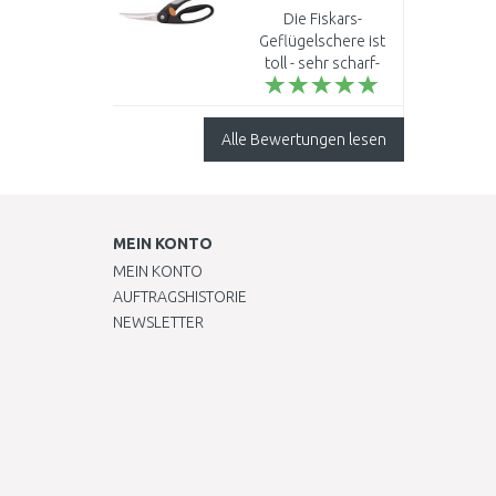
Geflügelschere 25
ist a..
Die Fiskars-
cm (859975)
Geflügelschere ist
1003033
toll - sehr scharf-
schneidet Hühnchen
und Ente im Nuh..
Alle Bewertungen lesen
MEIN KONTO
MEIN KONTO
AUFTRAGSHISTORIE
NEWSLETTER