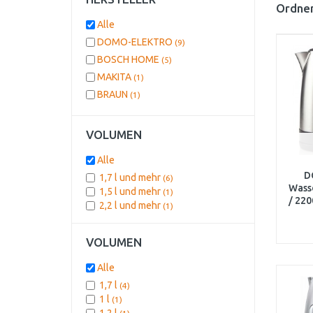
Ordnen
Alle
DOMO-ELEKTRO
(9)
BOSCH HOME
(5)
MAKITA
(1)
BRAUN
(1)
VOLUMEN
Alle
D
1,7 l und mehr
(6)
Wasse
1,5 l und mehr
(1)
/ 22
2,2 l und mehr
(1)
VOLUMEN
Alle
1,7 l
(4)
1 l
(1)