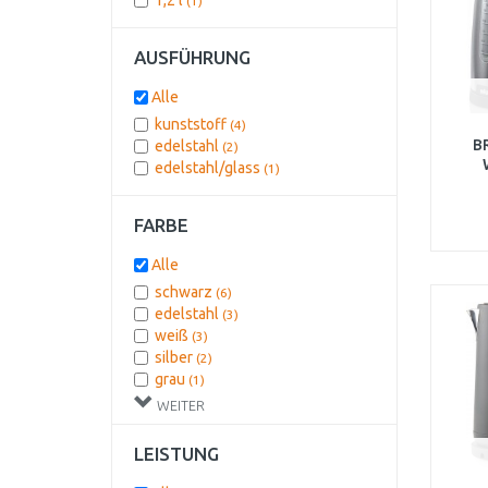
1,2 l
(1)
AUSFÜHRUNG
Alle
kunststoff
(4)
B
edelstahl
(2)
edelstahl/glass
(1)
FARBE
Alle
schwarz
(6)
edelstahl
(3)
weiß
(3)
silber
(2)
grau
(1)
rot
(1)
WEITER
LEISTUNG