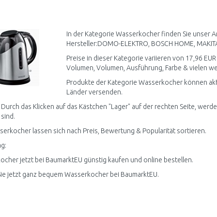
IN DEN
IN DEN
WARENKORB
WARENKORB
W
Vergleichen
Vergleichen
In der Kategorie Wasserkocher finden Sie unser A
Hersteller:DOMO-ELEKTRO, BOSCH HOME, MAKITA
Preise in dieser Kategorie variieren von 17,96 EUR
Volumen, Volumen, Ausführung, Farbe & vielen wei
Produkte der Kategorie Wasserkocher können aktu
Länder versenden.
 Durch das Klicken auf das Kästchen "Lager" auf der rechten Seite, werd
 sind.
serkocher lassen sich nach Preis, Bewertung & Popularität sortieren.
g:
cher jetzt bei BaumarktEU günstig kaufen und online bestellen.
ie jetzt ganz bequem Wasserkocher bei BaumarktEU.