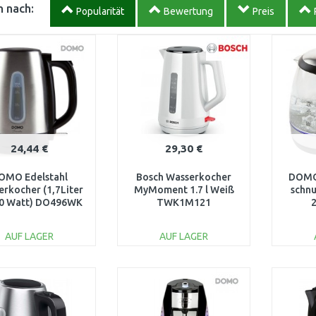
 nach:
Popularität
Bewertung
Preis
24,44 €
29,30 €
OMO Edelstahl
Bosch Wasserkocher
DOMO
rkocher (1,7Liter
MyMoment 1.7 l Weiß
schnu
00 Watt) DO496WK
TWK1M121
Sc
AUF LAGER
AUF LAGER
IN DEN
IN DEN
WARENKORB
WARENKORB
W
Vergleichen
Vergleichen