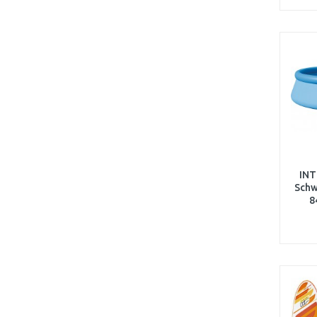
INT
Schw
8
Filt