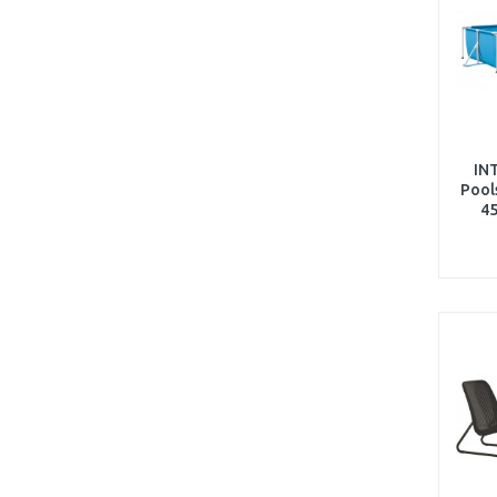
IN
Pool
45
fil