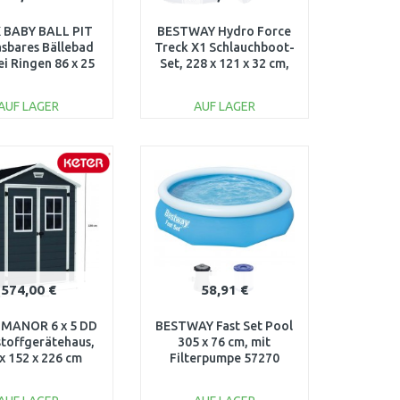
 BABY BALL PIT
BESTWAY Hydro Force
asbares Bällebad
Treck X1 Schlauchboot-
ei Ringen 86 x 25
Set, 228 x 121 x 32 cm,
cm 48674
für 2 Personen 61083
AUF LAGER
AUF LAGER
IN DEN
IN DEN
ARENKORB
WARENKORB
Vergleichen
Vergleichen
574,00 €
58,91 €
 MANOR 6 x 5 DD
BESTWAY Fast Set Pool
stoffgerätehaus,
305 x 76 cm, mit
x 152 x 226 cm
Filterpumpe 57270
17197128