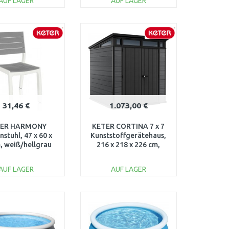
AUF LAGER
AUF LAGER
IN DEN
IN DEN
ARENKORB
WARENKORB
Vergleichen
Vergleichen
31,46 €
1.073,00 €
TER HARMONY
KETER CORTINA 7 x 7
nstuhl, 47 x 60 x
Kunststoffgerätehaus,
, weiß/hellgrau
216 x 218 x 226 cm,
17201232
grau 17206093
AUF LAGER
AUF LAGER
IN DEN
IN DEN
ARENKORB
WARENKORB
Vergleichen
Vergleichen