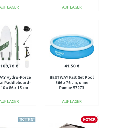
AUF LAGER
AUF LAGER
IN DEN
IN DEN
ARENKORB
WARENKORB
Vergleichen
Vergleichen
189,76 €
41,58 €
AY Hydro-Force
BESTWAY Fast Set Pool
ai Paddleboard-
366 x 76 cm, ohne
310 x 86 x 15 cm
Pumpe 57273
65308
AUF LAGER
AUF LAGER
IN DEN
IN DEN
ARENKORB
WARENKORB
Vergleichen
Vergleichen