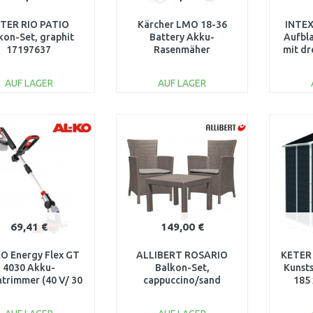
TER RIO PATIO
Kärcher LMO 18-36
INTEX
kon-Set, graphit
Battery Akku-
Aufbl
17197637
Rasenmäher
mit dr
(36cm/18V/ohne Akku)
1.444-420.0
AUF LAGER
AUF LAGER
IN DEN
IN DEN
WARENKORB
WARENKORB
W
Vergleichen
Vergleichen
69,41 €
149,00 €
O Energy Flex GT
ALLIBERT ROSARIO
KETER
4030 Akku-
Balkon-Set,
Kunst
trimmer (40 V/ 30
cappuccino/sand
185 
cm ) 113608
17200030