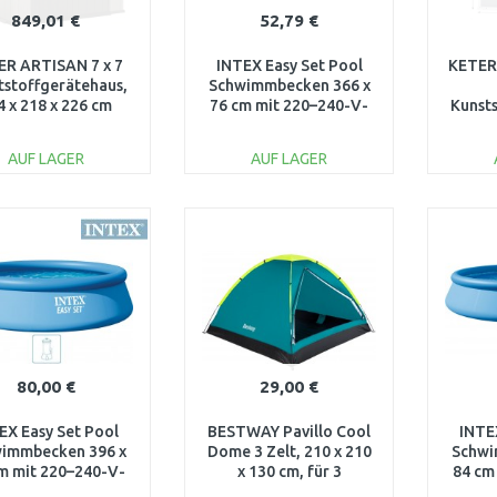
849,01 €
52,79 €
ER ARTISAN 7 x 7
INTEX Easy Set Pool
KETER
tstoffgerätehaus,
Schwimmbecken 366 x
4 x 218 x 226 cm
76 cm mit 220–240-V-
Kunst
17203426
Filteranlage 28132NP
183,5 
AUF LAGER
AUF LAGER
IN DEN
IN DEN
WARENKORB
WARENKORB
W
Vergleichen
Vergleichen
80,00 €
29,00 €
EX Easy Set Pool
BESTWAY Pavillo Cool
INTE
immbecken 396 x
Dome 3 Zelt, 210 x 210
Schwi
m mit 220–240-V-
x 130 cm, für 3
84 cm
eranlage 28142NP
Personen 68085
Filte