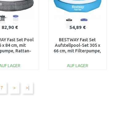
82,90 €
54,89 €
Y Fast Set Pool
BESTWAY Fast Set
 x 84 cm, mit
Aufstellpool-Set 305 x
rpumpe, Rattan-
66 cm, mit Filterpumpe,
ptik 57376
blau 57458
AUF LAGER
AUF LAGER
IN DEN
IN DEN
ARENKORB
WARENKORB
7
>
>|
Vergleichen
Vergleichen