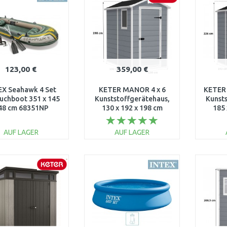
123,00 €
359,00 €
EX Seahawk 4 Set
KETER MANOR 4 x 6
KETER
uchboot 351 x 145
Kunststoffgerätehaus,
Kunst
 48 cm 68351NP
130 x 192 x 198 cm
185 
17197126
AUF LAGER
AUF LAGER
IN DEN
IN DEN
WARENKORB
WARENKORB
W
Vergleichen
Vergleichen