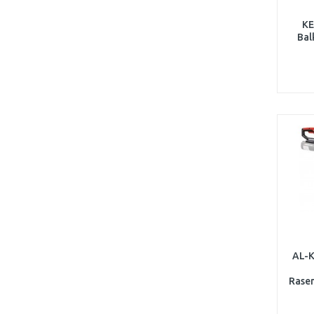
KE
Bal
AL-K
Rasen