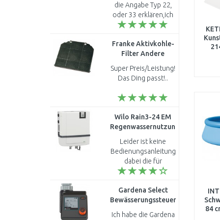
22 200 / 2000
die Angabe Typ 22,
FK0220202001NXK
oder 33 erklären,ich
habe zwei seitliche
KET
Anschlüsse mit 2,5cm
Kuns
Franke Aktivkohle-
Durchmesser,
21
Filter Andere
Abstand zwischen
112.0016.756
den Ansc..
Super Preis/Leistung!
Das Ding passt!..
Wilo Rain3-24 EM
Regenwassernutzungsanlage
2551471
Leider ist keine
Bedienungsanleitung
dabei die für
jedermann leicht
verständlich
Gardena Select
geschrieben ist. Wie
INT
Bewässerungssteuerung
Schw
man was einstellen
84 c
1891-20
kann ist nicht besc..
Ich habe die Gardena
Filt