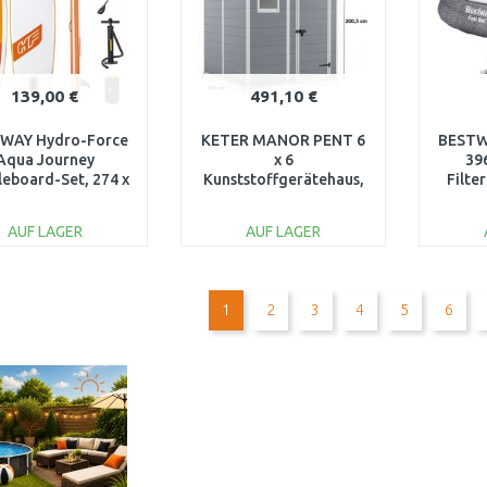
139,00 €
491,10 €
WAY Hydro-Force
KETER MANOR PENT 6
BESTWA
Aqua Journey
x 6
396
eboard-Set, 274 x
Kunststoffgerätehaus,
Filte
 x 12 cm 65349
183,5 x 185 x 200,5 cm
O
17208243
AUF LAGER
AUF LAGER
IN DEN
IN DEN
WARENKORB
WARENKORB
W
1
2
3
4
5
6
Vergleichen
Vergleichen