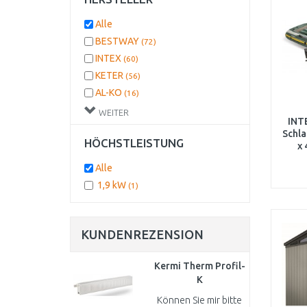
Alle
BESTWAY
(72)
INTEX
(60)
KETER
(56)
AL-KO
(16)
ALLIBERT
(10)
WEITER
INT
KÄRCHER Home
(7)
Schla
HÖCHSTLEISTUNG
FIELDMANN
(1)
x
PHILIPS
(1)
Alle
KIS
(1)
1,9 kW
(1)
KÄRCHER Professional
(1)
ECOLITE
(1)
KUNDENREZENSION
Kermi Therm Profil-
K
Kompaktheizkörperr
Können Sie mir bitte