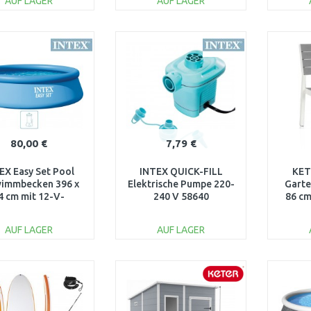
AUF LAGER
AUF LAGER
IN DEN
IN DEN
WARENKORB
WARENKORB
W
Vergleichen
Vergleichen
80,00 €
7,79 €
EX Easy Set Pool
INTEX QUICK-FILL
KE
immbecken 396 x
Elektrische Pumpe 220-
Garte
4 cm mit 12-V-
240 V 58640
86 cm
eranlage 28142GN
AUF LAGER
AUF LAGER
IN DEN
IN DEN
WARENKORB
WARENKORB
W
Vergleichen
Vergleichen