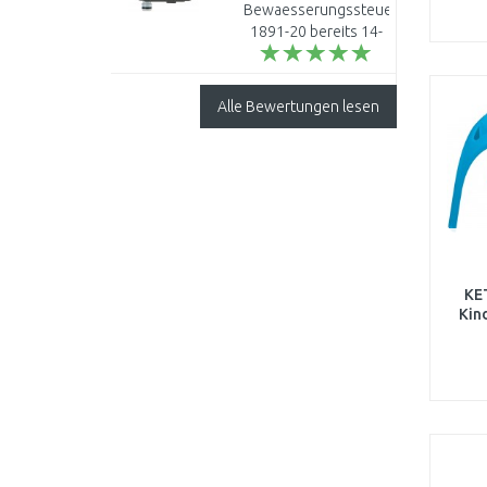
Bewaesserungssteuerung
1891-20 bereits 14-
fach in Betrieb und
bin voll zufrieden
damit. Deshalb auch
Alle Bewertungen lesen
dieser Nachkauf. V..
KE
Kind