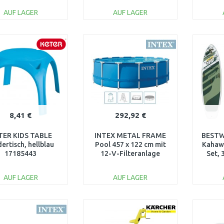
AUF LAGER
AUF LAGER
IN DEN
IN DEN
WARENKORB
WARENKORB
W
Vergleichen
Vergleichen
8,41 €
292,92 €
TER KIDS TABLE
INTEX METAL FRAME
BESTW
ertisch, hellblau
Pool 457 x 122 cm mit
Kahaw
17185443
12-V-Filteranlage
Set, 
28242GN
AUF LAGER
AUF LAGER
IN DEN
IN DEN
WARENKORB
WARENKORB
W
Vergleichen
Vergleichen