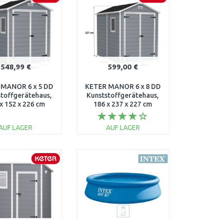
548,99 €
599,00 €
 MANOR 6 x 5 DD
KETER MANOR 6 x 8 DD
stoffgerätehaus,
Kunststoffgerätehaus,
x 152 x 226 cm
186 x 237 x 227 cm
17197128
17196659
AUF LAGER
AUF LAGER
IN DEN
IN DEN
ARENKORB
WARENKORB
Vergleichen
Vergleichen