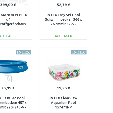
399,00 €
52,79 €
 MANOR PENT 6
INTEX Easy Set Pool
x 4
Schwimmbecken 366 x
stoffgerätehaus,
76 cmmit 12-V-
x 111 x 200,5 cm
Filteranlage 28132GN
17199514
AUF LAGER
AUF LAGER
IN DEN
IN DEN
ARENKORB
WARENKORB
Vergleichen
Vergleichen
73,99 €
19,23 €
X Easy Set Pool
INTEX Clearview
mmbecken 457 x
Aquarium Pool
 mit 220–240-V-
157471NP
ranlage 28158NP