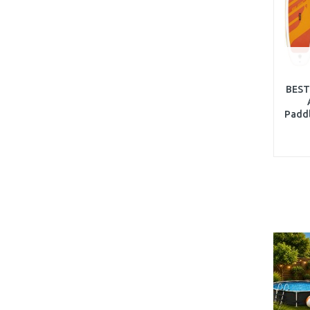
BEST
Paddl
76