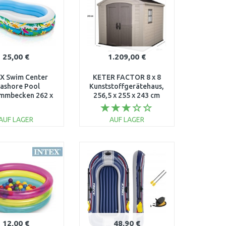
25,00 €
1.209,00 €
X Swim Center
KETER FACTOR 8 x 8
ashore Pool
Kunststoffgerätehaus,
mmbecken 262 x
256,5 x 255 x 243 cm
 46 cm 56490NP
17197916
AUF LAGER
AUF LAGER
IN DEN
IN DEN
ARENKORB
WARENKORB
Vergleichen
Vergleichen
12,00 €
48,90 €