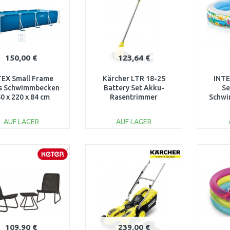
150,00 €
123,64 €
TEX Small Frame
Kärcher LTR 18-25
INTE
s Schwimmbecken
Battery Set Akku-
Se
0 x 220 x 84 cm
Rasentrimmer
Schwi
terpumpe 28274GN
(25cm/18V/1x2,5Ah)
160 x
1.444-301.0
AUF LAGER
AUF LAGER
IN DEN
IN DEN
WARENKORB
WARENKORB
W
Vergleichen
Vergleichen
109,90 €
239,00 €