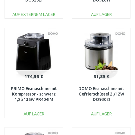
DO9232I
DO9207I
AUF EXTERNEM LAGER
AUF LAGER
IN DEN
IN DEN
WARENKORB
WARENKORB
Vergleichen
Vergleichen
174,95 €
51,85 €
PRIMO Eismaschine mit
DOMO Eismaschine mit
Kompressor - schwarz
Gefrierschüssel 2l/12W
1,2l/135W PR404IM
DO9302I
AUF LAGER
AUF LAGER
IN DEN
IN DEN
WARENKORB
WARENKORB