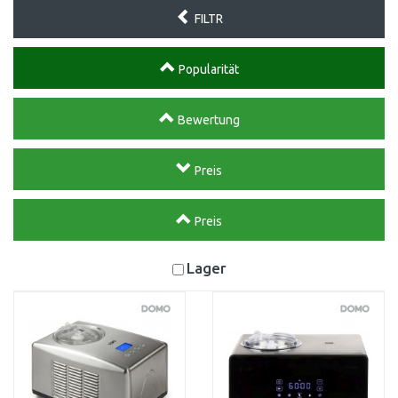
FILTR
Popularität
Bewertung
Preis
Preis
Lager