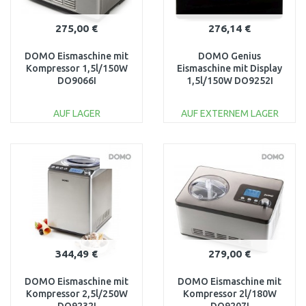
275,00 €
276,14 €
DOMO Eismaschine mit
DOMO Genius
Kompressor 1,5l/150W
Eismaschine mit Display
DO9066I
1,5l/150W DO9252I
AUF LAGER
AUF EXTERNEM LAGER
IN DEN
IN DEN
WARENKORB
WARENKORB
Vergleichen
Vergleichen
344,49 €
279,00 €
DOMO Eismaschine mit
DOMO Eismaschine mit
Kompressor 2,5l/250W
Kompressor 2l/180W