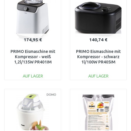
Vergleichen
Vergleichen
174,95 €
140,74 €
PRIMO Eismaschine mit
PRIMO Eismaschine mit
Kompressor - weiß
Kompressor - schwarz
1,2l/135W PR401IM
1l/100W PR405IM
AUF LAGER
AUF LAGER
IN DEN
IN DEN
WARENKORB
WARENKORB
Vergleichen
Vergleichen