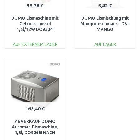
35,76 €
5,42 €
DOMO Eismaschine mit
DOMO Eismischung mit
Gefrierschüssel
Mangogeschmack - DV-
1,5l/12W DO9304I
MANGO
AUF EXTERNEM LAGER
AUF LAGER
IN DEN
IN DEN
WARENKORB
WARENKORB
Vergleichen
Vergleichen
162,40 €
ABVERKAUF DOMO
Automat. Eismaschine,
1,5l, DO9066I NACH
SERVICE