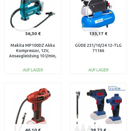
56,30 €
133,17 €
Makita MP100DZ Akku
GÜDE 231/10/24 12-TLG
Kompressor, 12V,
71166
Ansaugleistung 10 l/min,
8,3 bar
AUF LAGER
AUF LAGER
IN DEN
IN DEN
WARENKORB
WARENKORB
Vergleichen
Vergleichen
46,10 €
38,75 €