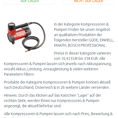
AUF LAGER
NICHT AUF LAGER
IN DEN
IN DEN
WARENKORB
WARENKORB
Vergleichen
Vergleichen
In der Kategorie Kompressoren &
Pumpen finden Sie unser Angebot
an qualitativen Produkten der
folgenden Hersteller:GÜDE, EINHELL,
MAKITA, BOSCH PROFESSIONAL.
Preise in dieser Kategorie variieren
von 16,42 EUR bis 358 EUR. Alle
Kompressoren & Pumpen lassen sich jeweils nach Akkuspannung,
Anzahl Akkus, Leistung, Ansaugleistung & vielen weiteren
Parametern filtern.
Produkte der Kategorie Kompressoren & Pumpen können aktuell
nach Deutschland, Österreich & in 26 weitere Länder versenden.
Hinweis: Durch das Klicken auf das Kästchen "Lager" auf der
rechten Seite, werden Ihnen nur Kompressoren & Pumpen
angezeigt, die aktuell lieferbar sind.
Alle Kompressoren & Pumpen lassen sich nach Preis, Bewertung &