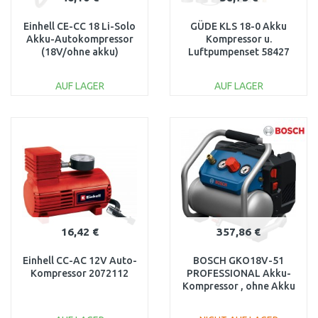
Einhell CE-CC 18 Li-Solo
GÜDE KLS 18-0 Akku
Akku-Autokompressor
Kompressor u.
(18V/ohne akku)
Luftpumpenset 58427
2071010
AUF LAGER
AUF LAGER
IN DEN
IN DEN
WARENKORB
WARENKORB
Vergleichen
Vergleichen
16,42 €
357,86 €
Einhell CC-AC 12V Auto-
BOSCH GKO18V-51
Kompressor 2072112
PROFESSIONAL Akku-
Kompressor , ohne Akku
0601492000