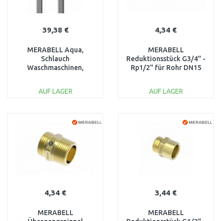
39,38 €
4,34 €
MERABELL Aqua,
MERABELL
Schlauch
Reduktionsstück G3/4" -
Waschmaschinen,
Rp1/2" für Rohr DN15
G3/4"–G3/4"Länge 175
M0221
cm M0017
AUF LAGER
AUF LAGER
IN DEN
IN DEN
WARENKORB
WARENKORB
Vergleichen
Vergleichen
4,34 €
3,44 €
MERABELL
MERABELL