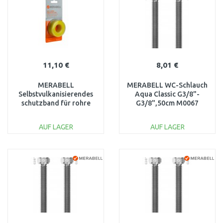
Vergleichen
Vergleichen
11,10 €
8,01 €
MERABELL
MERABELL WC-Schlauch
Selbstvulkanisierendes
Aqua Classic G3/8"-
schutzband für rohre
G3/8",50cm M0067
Gas Profi, länge 3m
M0321
AUF LAGER
AUF LAGER
IN DEN
IN DEN
WARENKORB
WARENKORB
Vergleichen
Vergleichen