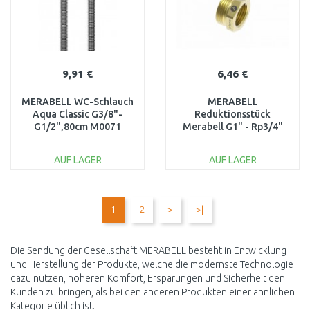
9,91 €
6,46 €
MERABELL WC-Schlauch
MERABELL
Aqua Classic G3/8"-
Reduktionsstück
G1/2",80cm M0071
Merabell G1" - Rp3/4"
für Rohr DN20 M0222
AUF LAGER
AUF LAGER
IN DEN
IN DEN
WARENKORB
WARENKORB
1
2
>
>|
Vergleichen
Vergleichen
Die Sendung der Gesellschaft MERABELL besteht in Entwicklung
und Herstellung der Produkte, welche die modernste Technologie
dazu nutzen, höheren Komfort, Ersparungen und Sicherheit den
Kunden zu bringen, als bei den anderen Produkten einer ähnlichen
Kategorie üblich ist.