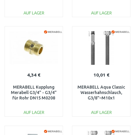
M0305
Rohr DN20 M0214
AUF LAGER
AUF LAGER
IN DEN
IN DEN
WARENKORB
WARENKORB
Vergleichen
Vergleichen
4,34 €
10,01 €
MERABELL Kupplung
MERABELL Aqua Classic
Merabell G3/4" - G3/4"
Wasserhahnschlauch,
für Rohr DN15 M0208
G3/8"–M10x1
Langgewinde¨, 70 cm
M0077
AUF LAGER
AUF LAGER
IN DEN
IN DEN
WARENKORB
WARENKORB