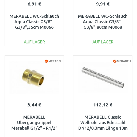
6,91 €
9,91 €
MERABELL WC-Schlauch
MERABELL WC-Schlauch
Aqua Classic G3/8"-
Aqua Classic G3/8"-
G3/8",35cm M0066
G3/8",80cm M0068
AUF LAGER
AUF LAGER
IN DEN
IN DEN
WARENKORB
WARENKORB
Vergleichen
Vergleichen
3,44 €
112,12 €
MERABELL
MERABELL Classic
Übergangsnippel
Wellrohr aus Edelstahl
Merabell G1/2" - R1/2"
DN12/0,3mm Länge 10m
für Rohr DN12 M0212
M0108