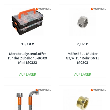
IN DEN
IN DEN
WARENKORB
WARENKORB
Vergleichen
Vergleichen
15,14 €
2,02 €
Merabell Systemkoffer
MERABELL Mutter
für das Zubehör L-BOXX
G3/4" für Rohr DN15
Mini M0323
M0203
AUF LAGER
AUF LAGER
IN DEN
IN DEN
WARENKORB
WARENKORB
Vergleichen
Vergleichen