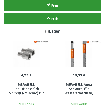
Preis
Preis
Lager
4,25 €
16,53 €
MERABELL
MERABELL Aqua
Reduktionsstück
Schlauch, für
M10x1(F)-M8x1(M) für
Wasserarmaturen,
Schläuche AQUA M0230
G3/8"–M10x1 langes
Gewinde, Länge 70cm
AUF LAGER
AUF LAGER