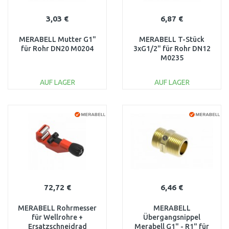
3,03 €
6,87 €
MERABELL Mutter G1"
MERABELL T-Stück
für Rohr DN20 M0204
3xG1/2" für Rohr DN12
M0235
AUF LAGER
AUF LAGER
IN DEN
IN DEN
WARENKORB
WARENKORB
Vergleichen
Vergleichen
72,72 €
6,46 €
MERABELL Rohrmesser
MERABELL
für Wellrohre +
Übergangsnippel
Ersatzschneidrad
Merabell G1" - R1" für