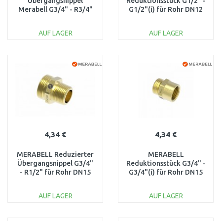
Übergangsnippel
Reduktionsstück G1/2" -
Merabell G3/4" - R3/4"
G1/2"(i) für Rohr DN12
für Rohr DN15 M0213
M0232
AUF LAGER
AUF LAGER
IN DEN
IN DEN
WARENKORB
WARENKORB
Vergleichen
Vergleichen
4,34 €
4,34 €
MERABELL Reduzierter
MERABELL
Übergangsnippel G3/4"
Reduktionsstück G3/4" -
- R1/2" für Rohr DN15
G3/4"(i) für Rohr DN15
M0217
M0233
AUF LAGER
AUF LAGER
IN DEN
IN DEN
WARENKORB
WARENKORB