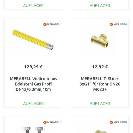
AUF LAGER
AUF LAGER
IN DEN
IN DEN
WARENKORB
WARENKORB
Vergleichen
Vergleichen
129,29 €
12,92 €
MERABELL Wellrohr aus
MERABELL T-Stück
Edelstahl Gas Profi
3xG1" für Rohr DN20
DN12/0,3mm,10m
M0237
EN15266 M0131
AUF LAGER
AUF LAGER
IN DEN
IN DEN
WARENKORB
WARENKORB
Vergleichen
Vergleichen