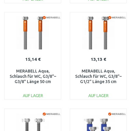
M0012
IN DEN
IN DEN
WARENKORB
WARENKORB
Vergleichen
Vergleichen
15,14 €
13,13 €
MERABELL Aqua,
MERABELL Aqua,
Schlauch für WC, G3/8"–
Schlauch für WC, G3/8"–
G3/8" Länge 50 cm
G1/2" Länge 35 cm
M0002
M0004
AUF LAGER
AUF LAGER
IN DEN
IN DEN
WARENKORB
WARENKORB
Vergleichen
Vergleichen