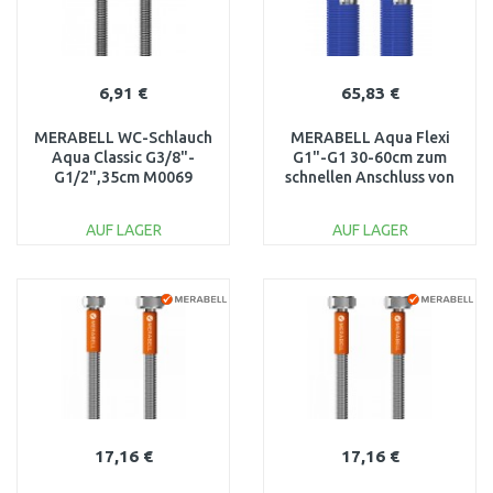
6,91 €
65,83 €
MERABELL WC-Schlauch
MERABELL Aqua Flexi
Aqua Classic G3/8"-
G1"-G1 30-60cm zum
G1/2",35cm M0069
schnellen Anschluss von
1"Hauswasserleitungen
M0063
AUF LAGER
AUF LAGER
IN DEN
IN DEN
WARENKORB
WARENKORB
Vergleichen
Vergleichen
17,16 €
17,16 €