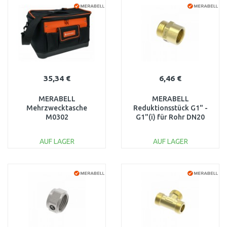
Vergleichen
Vergleichen
35,34 €
6,46 €
MERABELL
MERABELL
Mehrzwecktasche
Reduktionsstück G1" -
M0302
G1"(i) für Rohr DN20
M0234
AUF LAGER
AUF LAGER
IN DEN
IN DEN
WARENKORB
WARENKORB
Vergleichen
Vergleichen