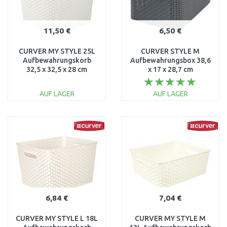
11,50 €
6,50 €
CURVER MY STYLE 25L
CURVER STYLE M
Aufbewahrungskorb
Aufbewahrungsbox 38,6
32,5 x 32,5 x 28 cm
x 17 x 28,7 cm
creme 03613-885
dunkelgrau 03615-308
AUF LAGER
AUF LAGER
IN DEN
IN DEN
WARENKORB
WARENKORB
Vergleichen
Vergleichen
6,84 €
7,04 €
CURVER MY STYLE L 18L
CURVER MY STYLE M