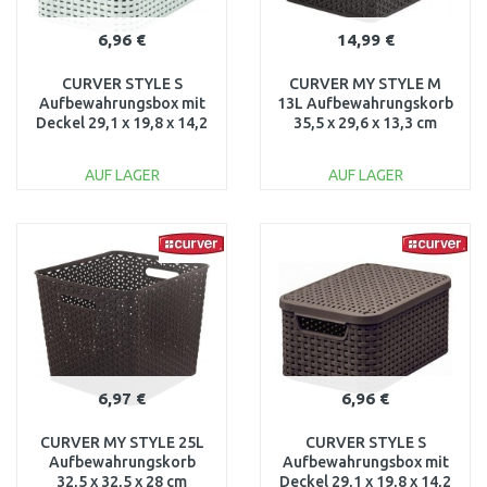
6,96 €
14,99 €
CURVER STYLE S
CURVER MY STYLE M
Aufbewahrungsbox mit
13L Aufbewahrungskorb
Deckel 29,1 x 19,8 x 14,2
35,5 x 29,6 x 13,3 cm
cm creme 03617-885
dunkelbraun 03611-210
AUF LAGER
AUF LAGER
IN DEN
IN DEN
WARENKORB
WARENKORB
Vergleichen
Vergleichen
6,97 €
6,96 €
CURVER MY STYLE 25L
CURVER STYLE S
Aufbewahrungskorb
Aufbewahrungsbox mit
32,5 x 32,5 x 28 cm
Deckel 29,1 x 19,8 x 14,2