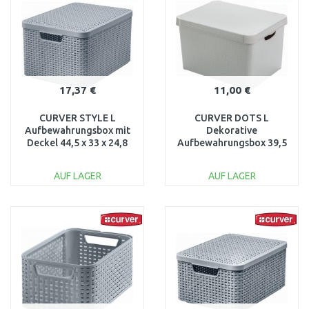
Vergleichen
Vergleichen
17,37 €
11,00 €
CURVER STYLE L
CURVER DOTS L
Aufbewahrungsbox mit
Dekorative
Deckel 44,5 x 33 x 24,8
Aufbewahrungsbox 39,5
cm hellgrau 03619-099
x 29,5 x 25 cm 04711-F52
AUF LAGER
AUF LAGER
IN DEN
IN DEN
WARENKORB
WARENKORB
Vergleichen
Vergleichen