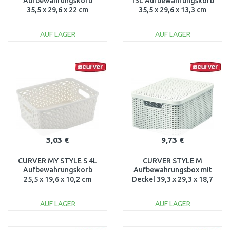
Aufbewahrungskorb
13L Aufbewahrungskorb
35,5 x 29,6 x 22 cm
35,5 x 29,6 x 13,3 cm
creme 03612-885
creme 03611-885
AUF LAGER
AUF LAGER
IN DEN
IN DEN
WARENKORB
WARENKORB
Vergleichen
Vergleichen
3,03 €
9,73 €
CURVER MY STYLE S 4L
CURVER STYLE M
Aufbewahrungskorb
Aufbewahrungsbox mit
25,5 x 19,6 x 10,2 cm
Deckel 39,3 x 29,3 x 18,7
creme 03610-885
cm creme 03618-885
AUF LAGER
AUF LAGER
IN DEN
IN DEN
WARENKORB
WARENKORB