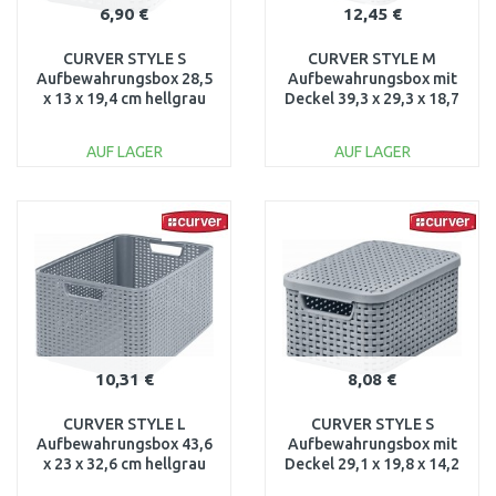
6,90 €
12,45 €
CURVER STYLE S
CURVER STYLE M
Aufbewahrungsbox 28,5
Aufbewahrungsbox mit
x 13 x 19,4 cm hellgrau
Deckel 39,3 x 29,3 x 18,7
03614-099
cm hellgrau 03618-099
AUF LAGER
AUF LAGER
IN DEN
IN DEN
WARENKORB
WARENKORB
Vergleichen
Vergleichen
10,31 €
8,08 €
CURVER STYLE L
CURVER STYLE S
Aufbewahrungsbox 43,6
Aufbewahrungsbox mit
x 23 x 32,6 cm hellgrau
Deckel 29,1 x 19,8 x 14,2
03616-099
cm hellgrau 03617-099