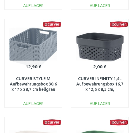
AUF LAGER
AUF LAGER
IN DEN
IN DEN
WARENKORB
WARENKORB
Vergleichen
Vergleichen
12,90 €
2,00 €
CURVER STYLE M
CURVER INFINITY 1,4L
Aufbewahrungsbox 38,6
Aufbewahrungsbox 16,7
x 17 x 28,7 cm hellgrau
x 12,5 x 8,3 cm,
03615-099
dunkelgrau 02036-G43
AUF LAGER
AUF LAGER
IN DEN
IN DEN
WARENKORB
WARENKORB
Vergleichen
Vergleichen