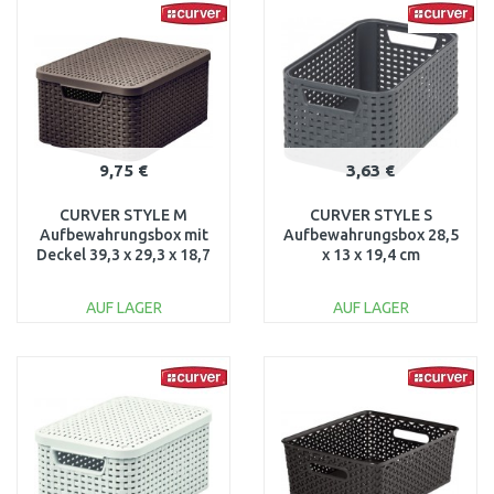
Vergleichen
Vergleichen
9,75 €
3,63 €
CURVER STYLE M
CURVER STYLE S
Aufbewahrungsbox mit
Aufbewahrungsbox 28,5
Deckel 39,3 x 29,3 x 18,7
x 13 x 19,4 cm
cm dunkelbraun 03618-
dunkelgrau 03614-308
210
AUF LAGER
AUF LAGER
IN DEN
IN DEN
WARENKORB
WARENKORB
Vergleichen
Vergleichen