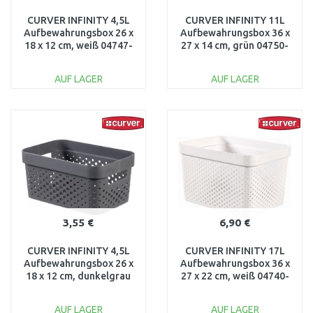
CURVER INFINITY 4,5L
CURVER INFINITY 11L
Aufbewahrungsbox 26 x
Aufbewahrungsbox 36 x
18 x 12 cm, weiß 04747-
27 x 14 cm, grün 04750-
040
S86
AUF LAGER
AUF LAGER
IN DEN
IN DEN
WARENKORB
WARENKORB
Vergleichen
Vergleichen
3,55 €
6,90 €
CURVER INFINITY 4,5L
CURVER INFINITY 17L
Aufbewahrungsbox 26 x
Aufbewahrungsbox 36 x
18 x 12 cm, dunkelgrau
27 x 22 cm, weiß 04740-
04747-G43
040
AUF LAGER
AUF LAGER