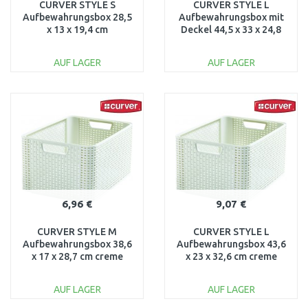
CURVER STYLE S
CURVER STYLE L
Aufbewahrungsbox 28,5
Aufbewahrungsbox mit
x 13 x 19,4 cm
Deckel 44,5 x 33 x 24,8
dunkelbraun 03614-210
cmm dunkelbraun
03619-210
AUF LAGER
AUF LAGER
IN DEN
IN DEN
WARENKORB
WARENKORB
Vergleichen
Vergleichen
6,96 €
9,07 €
CURVER STYLE M
CURVER STYLE L
Aufbewahrungsbox 38,6
Aufbewahrungsbox 43,6
x 17 x 28,7 cm creme
x 23 x 32,6 cm creme
03615-885
03616-885
AUF LAGER
AUF LAGER