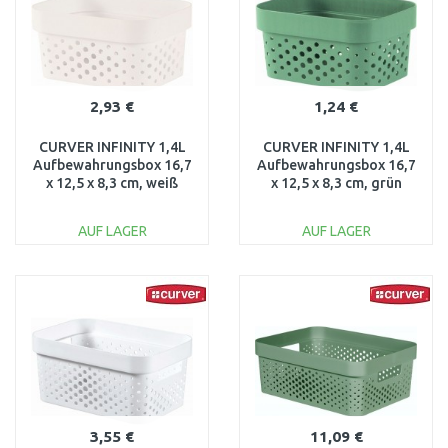
2,93 €
1,24 €
CURVER INFINITY 1,4L
CURVER INFINITY 1,4L
Aufbewahrungsbox 16,7
Aufbewahrungsbox 16,7
x 12,5 x 8,3 cm, weiß
x 12,5 x 8,3 cm, grün
02036-040
02036-S86
AUF LAGER
AUF LAGER
IN DEN
IN DEN
WARENKORB
WARENKORB
Vergleichen
Vergleichen
3,55 €
11,09 €