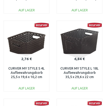
dunkelbraun 03613-210
cm dunkelbraun 03617-
210
AUF LAGER
AUF LAGER
IN DEN
IN DEN
WARENKORB
WARENKORB
Vergleichen
Vergleichen
2,76 €
6,84 €
CURVER MY STYLE S 4L
CURVER MY STYLE L 18L
Aufbewahrungskorb
Aufbewahrungskorb
25,5 x 19,6 x 10,2 cm
35,5 x 29,6 x 22 cm
dunkebraun 03610-210
dunkelbraun 03612-210
AUF LAGER
AUF LAGER
IN DEN
IN DEN
WARENKORB
WARENKORB