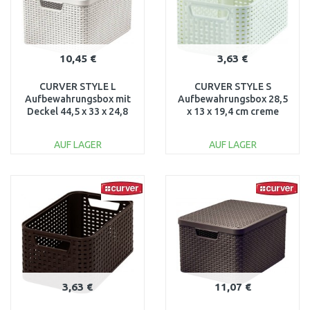
10,45 €
3,63 €
CURVER STYLE L
CURVER STYLE S
Aufbewahrungsbox mit
Aufbewahrungsbox 28,5
Deckel 44,5 x 33 x 24,8
x 13 x 19,4 cm creme
cm creme 03619-885
03614-885
AUF LAGER
AUF LAGER
IN DEN
IN DEN
WARENKORB
WARENKORB
Vergleichen
Vergleichen
3,63 €
11,07 €