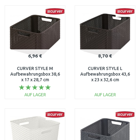
IN DEN
IN DEN
WARENKORB
WARENKORB
Vergleichen
Vergleichen
6,96 €
8,70 €
CURVER STYLE M
CURVER STYLE L
Aufbewahrungsbox 38,6
Aufbewahrungsbox 43,6
x 17 x 28,7 cm
x 23 x 32,6 cm
dunkelbraun 03615-210
dunkelbraun 03616-210
AUF LAGER
AUF LAGER
IN DEN
IN DEN
WARENKORB
WARENKORB
Vergleichen
Vergleichen