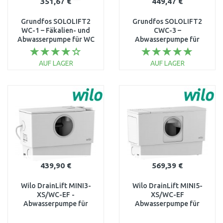
351,67 €
449,47 €
Grundfos SOLOLIFT2
Grundfos SOLOLIFT2
WC-1 – Fäkalien- und
CWC-3 –
Abwasserpumpe für WC
Abwasserpumpe für
und Waschbecken
Hänge-WC, Dusche und
97775314
Waschbecken 97775316
AUF LAGER
AUF LAGER
IN DEN
IN DEN
WARENKORB
WARENKORB
Vergleichen
Vergleichen
439,90 €
569,39 €
Wilo DrainLift MINI3-
Wilo DrainLift MINI5-
XS/WC-EF -
XS/WC-EF
Abwasserpumpe für
Abwasserpumpe für
Waschbecken,Dusche,Badewanne,
Waschbecken,Dusche,Badew
WC 6095128
undWC 6095130