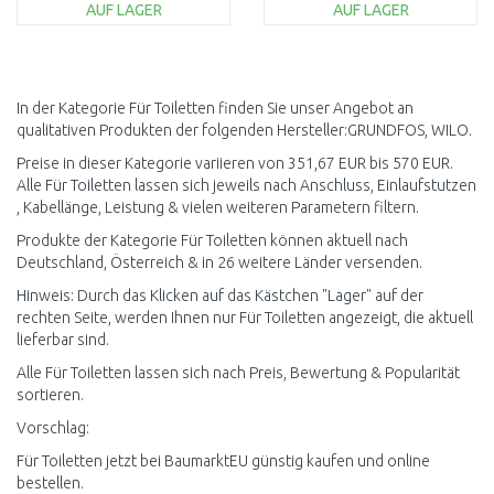
AUF LAGER
AUF LAGER
IN DEN
IN DEN
WARENKORB
WARENKORB
Vergleichen
Vergleichen
In der Kategorie Für Toiletten finden Sie unser Angebot an
qualitativen Produkten der folgenden Hersteller:GRUNDFOS, WILO.
Preise in dieser Kategorie variieren von 351,67 EUR bis 570 EUR.
Alle Für Toiletten lassen sich jeweils nach Anschluss, Einlaufstutzen
, Kabellänge, Leistung & vielen weiteren Parametern filtern.
Produkte der Kategorie Für Toiletten können aktuell nach
Deutschland, Österreich & in 26 weitere Länder versenden.
Hinweis: Durch das Klicken auf das Kästchen "Lager" auf der
rechten Seite, werden Ihnen nur Für Toiletten angezeigt, die aktuell
lieferbar sind.
Alle Für Toiletten lassen sich nach Preis, Bewertung & Popularität
sortieren.
Vorschlag:
Für Toiletten jetzt bei BaumarktEU günstig kaufen und online
bestellen.