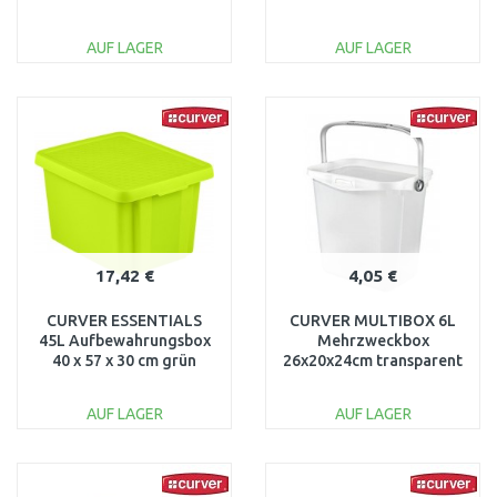
grau 04753-099
AUF LAGER
AUF LAGER
IN DEN
IN DEN
WARENKORB
WARENKORB
Vergleichen
Vergleichen
17,42 €
4,05 €
CURVER ESSENTIALS
CURVER MULTIBOX 6L
45L Aufbewahrungsbox
Mehrzweckbox
40 x 57 x 30 cm grün
26x20x24cm transparent
00756-598
00364-346
AUF LAGER
AUF LAGER
IN DEN
IN DEN
WARENKORB
WARENKORB