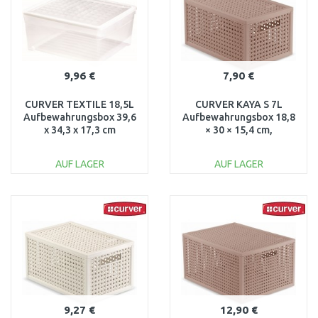
9,96 €
7,90 €
CURVER TEXTILE 18,5L
CURVER KAYA S 7L
Aufbewahrungsbox 39,6
Aufbewahrungsbox 18,8
x 34,3 x 17,3 cm
× 30 × 15,4 cm,
transparent 03002-001
Puderrosa 17213762
AUF LAGER
AUF LAGER
IN DEN
IN DEN
WARENKORB
WARENKORB
Vergleichen
Vergleichen
9,27 €
12,90 €