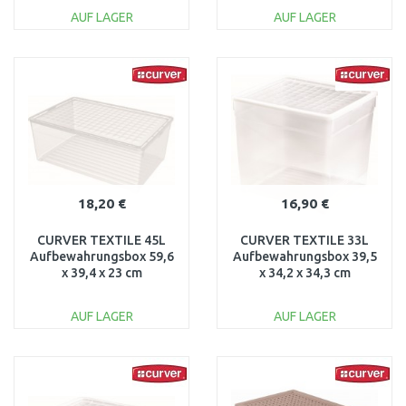
AUF LAGER
AUF LAGER
IN DEN
IN DEN
WARENKORB
WARENKORB
Vergleichen
Vergleichen
18,20 €
16,90 €
CURVER TEXTILE 45L
CURVER TEXTILE 33L
Aufbewahrungsbox 59,6
Aufbewahrungsbox 39,5
x 39,4 x 23 cm
x 34,2 x 34,3 cm
transparent 03008-001
transparent 03000-001
AUF LAGER
AUF LAGER
IN DEN
IN DEN
WARENKORB
WARENKORB
Vergleichen
Vergleichen