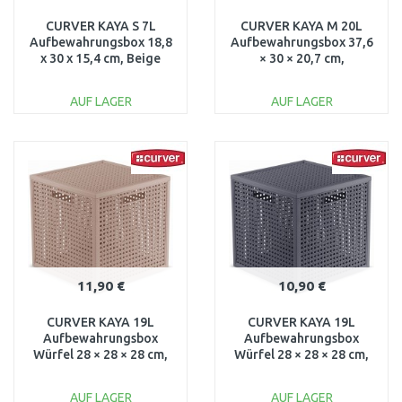
CURVER KAYA S 7L
CURVER KAYA M 20L
Aufbewahrungsbox 18,8
Aufbewahrungsbox 37,6
x 30 x 15,4 cm, Beige
× 30 × 20,7 cm,
17213762
Puderrosa 17213763
AUF LAGER
AUF LAGER
IN DEN
IN DEN
WARENKORB
WARENKORB
Vergleichen
Vergleichen
11,90 €
10,90 €
CURVER KAYA 19L
CURVER KAYA 19L
Aufbewahrungsbox
Aufbewahrungsbox
Würfel 28 × 28 × 28 cm,
Würfel 28 × 28 × 28 cm,
Puderrosa 17213764
Blaugrau 17213764
AUF LAGER
AUF LAGER