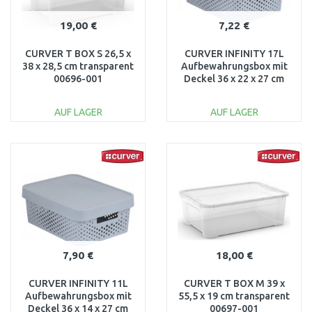
19,00 €
7,22 €
CURVER T BOX S 26,5 x
CURVER INFINITY 17L
38 x 28,5 cm transparent
Aufbewahrungsbox mit
00696-001
Deckel 36 x 22 x 27 cm
grau 04742-099
AUF LAGER
AUF LAGER
IN DEN
IN DEN
WARENKORB
WARENKORB
Vergleichen
Vergleichen
7,90 €
18,00 €
CURVER INFINITY 11L
CURVER T BOX M 39 x
Aufbewahrungsbox mit
55,5 x 19 cm transparent
Deckel 36 x 14 x 27 cm
00697-001