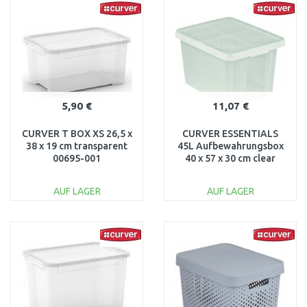
Vergleichen
Vergleichen
5,90 €
11,07 €
CURVER T BOX XS 26,5 x
CURVER ESSENTIALS
38 x 19 cm transparent
45L Aufbewahrungsbox
00695-001
40 x 57 x 30 cm clear
00756-001
AUF LAGER
AUF LAGER
IN DEN
IN DEN
WARENKORB
WARENKORB
Vergleichen
Vergleichen