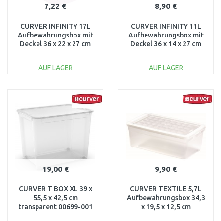
7,22 €
8,90 €
CURVER INFINITY 17L
CURVER INFINITY 11L
Aufbewahrungsbox mit
Aufbewahrungsbox mit
Deckel 36 x 22 x 27 cm
Deckel 36 x 14 x 27 cm
pink 04742-X51
pink 04753-X51
AUF LAGER
AUF LAGER
IN DEN
IN DEN
WARENKORB
WARENKORB
Vergleichen
Vergleichen
19,00 €
9,90 €
CURVER T BOX XL 39 x
CURVER TEXTILE 5,7L
55,5 x 42,5 cm
Aufbewahrungsbox 34,3
transparent 00699-001
x 19,5 x 12,5 cm
transparent 03003-001