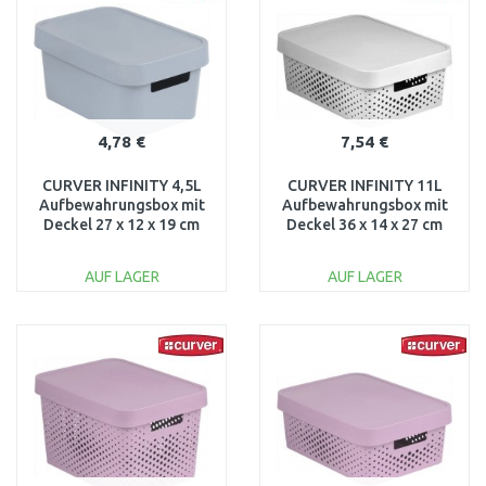
Vergleichen
Vergleichen
4,78 €
7,54 €
CURVER INFINITY 4,5L
CURVER INFINITY 11L
Aufbewahrungsbox mit
Aufbewahrungsbox mit
Deckel 27 x 12 x 19 cm
Deckel 36 x 14 x 27 cm
grau 04746-099
wieß 04753-N23
AUF LAGER
AUF LAGER
IN DEN
IN DEN
WARENKORB
WARENKORB
Vergleichen
Vergleichen