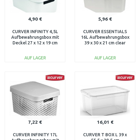
4,90 €
5,96 €
CURVER INFINITY 4,5L
CURVER ESSENTIALS
Aufbewahrungsbox mit
16L Aufbewahrungsbox
Deckel 27 x 12 x 19 cm
39 x 30 x 21 cm clear
weiß 04746-N23
00753-001
AUF LAGER
AUF LAGER
IN DEN
IN DEN
WARENKORB
WARENKORB
Vergleichen
Vergleichen
7,22 €
16,01 €
CURVER INFINITY 17L
CURVER T BOX L 39 x