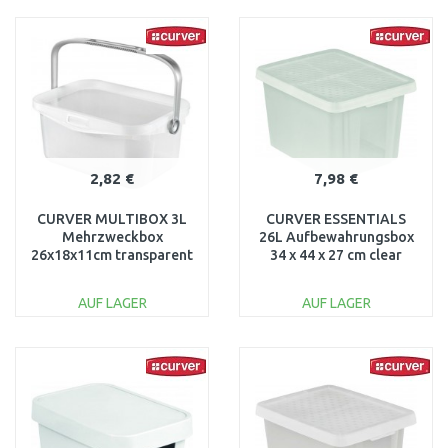
IN DEN
IN DEN
WARENKORB
WARENKORB
Vergleichen
Vergleichen
2,82 €
7,98 €
CURVER MULTIBOX 3L
CURVER ESSENTIALS
Mehrzweckbox
26L Aufbewahrungsbox
26x18x11cm transparent
34 x 44 x 27 cm clear
00363-346
00755-001
AUF LAGER
AUF LAGER
IN DEN
IN DEN
WARENKORB
WARENKORB
Vergleichen
Vergleichen