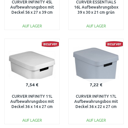
CURVER INFINITY 45L
CURVER ESSENTIALS
Aufbewahrungsbox mit
16L Aufbewahrungsbox
Deckel 56 x 27 x 39 cm
39 x 30 x 21 cm grün
grau 01721-099
00753-598
AUF LAGER
AUF LAGER
IN DEN
IN DEN
WARENKORB
WARENKORB
Vergleichen
Vergleichen
7,54 €
7,22 €
CURVER INFINITY 11L
CURVER INFINITY 17L
Aufbewahrungsbox mit
Aufbewahrungsbox mit
Deckel 36 x 14 x 27 cm
Deckel 36 x 22 x 27 cm
weiß 04752-N23
grau 04743-099
AUF LAGER
AUF LAGER