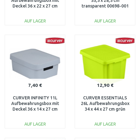
Aufbewahrungsbox mit
55,5 x 28,5 cm
Deckel 36 x 22 x 27 cm
transparent 00698-001
weiß 04742-N23
AUF LAGER
AUF LAGER
IN DEN
IN DEN
WARENKORB
WARENKORB
Vergleichen
Vergleichen
7,40 €
12,90 €
CURVER INFINITY 11L
CURVER ESSENTIALS
Aufbewahrungsbox mit
26L Aufbewahrungsbox
Deckel 36 x 14 x 27 cm
34 x 44 x 27 cm grün
grau 04752-099
00755-598
AUF LAGER
AUF LAGER
IN DEN
IN DEN
WARENKORB
WARENKORB