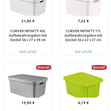
21,85 €
7,22 €
CURVER INFINITY 45L
CURVER INFINITY 17L
Aufbewahrungsbox mit
Aufbewahrungsbox mit
Deckel 56 x 27 x 39 cm
Deckel 36 x 22 x 27 cm
weiß 01721-N23
weiß 04743-N23
AUF LAGER
AUF LAGER
IN DEN
IN DEN
WARENKORB
WARENKORB
Vergleichen
Vergleichen
19,90 €
6,19 €