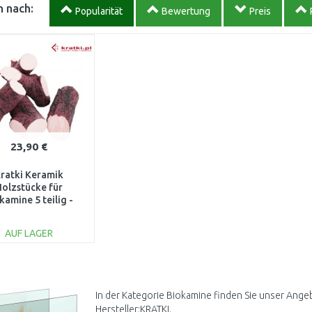
 nach:
Popularität
Bewertung
Preis
23,90 €
ratki Keramik
olzstücke für
kamine 5 teilig -
Braun, AF-DC
AUF LAGER
IN DEN
WARENKORB
Vergleichen
In der Kategorie Biokamine finden Sie unser Ange
Hersteller:KRATKI.