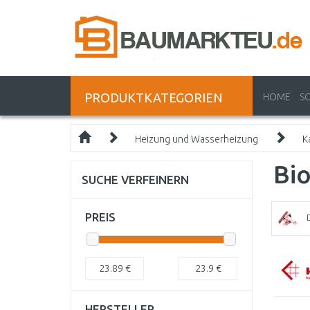
PRODUKTKATEGORIEN
HOME
S
Heizung und Wasserheizung
K
Bi
SUCHE VERFEINERN
PREIS
23.89
€
23.9
€
HERSTELLER