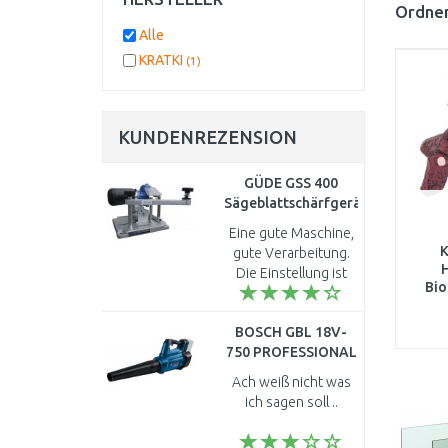
Ordnen
Alle
KRATKI
(1)
KUNDENREZENSION
GÜDE GSS 400
Sägeblattschärfgerät
94217
Eine gute Maschine,
K
gute Verarbeitung.
H
Die Einstellung ist
Bio
etwas fummelig, aber
mit etwas Übung gut
BOSCH GBL 18V-
zu erledigen. ..
750 PROFESSIONAL
Akku-Gebläse (solo)
Ach weiß nicht was
06008D2000
ich sagen soll ..