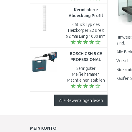
Kermi obere
Abdeckung Profil
22 1000 mm
3 Stück Typ des
ZA00170007
Heizkörper 22 Breit
92 mm Lang 1000 mm
Hinweis:
Farbe Weis
sind.
Zweireihig zwei
Alle Bio
BOSCH GSH 5 CE
Konvektoren mit
PROFESSIONAL
Verkleidung..
Vorschla
Schlaghammert
Sehr guter
Biokamin
SDS-max,
Meißelhammer.
0611321000
Kaufen S
Macht einen stabilen
und professionellen
Eindruck. Die
Leistung ist für
Alle Bewertungen lesen
Abbrucharbeiten
vollkommen
ausreichend und ..
MEIN KONTO