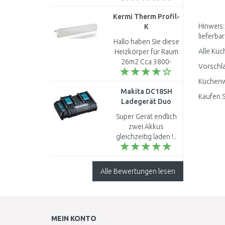
Kermi Therm Profil-
Hinweis:
K
lieferbar
Kompaktheizkörperr
Hallo haben Sie diese
22 200 / 3000
Alle Küc
Heizkörper für Raum
FK0220203001NXK
26m2 Cca 3800-
Vorschla
4000w Danke Mit
Küchenwa
freundlichen Grüßen
Makita DC18SH
Dusko Zavisic ..
Kaufen 
Ladegerät Duo
14,4V-18V, Li-ion
Super Gerät endlich
199687-4
zwei Akkus
gleichzeitig laden !..
Alle Bewertungen lesen
MEIN KONTO