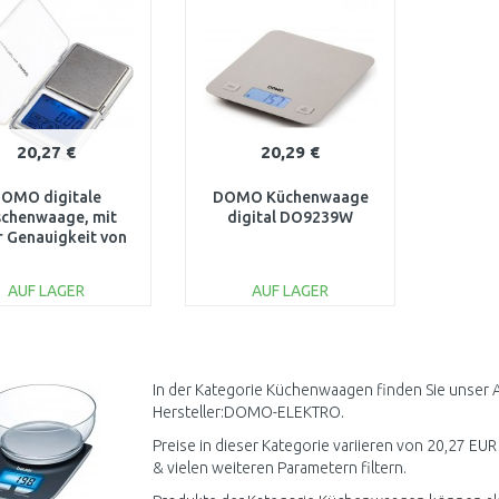
20,27 €
20,29 €
OMO digitale
DOMO Küchenwaage
schenwaage, mit
digital DO9239W
r Genauigkeit von
01 g, DO9096W
AUF LAGER
AUF LAGER
IN DEN
IN DEN
WARENKORB
WARENKORB
Vergleichen
Vergleichen
In der Kategorie Küchenwaagen finden Sie unser 
Hersteller:DOMO-ELEKTRO.
3..
Preise in dieser Kategorie variieren von 20,27 EU
& vielen weiteren Parametern filtern.