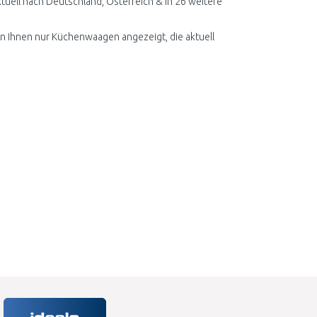
ell nach Deutschland, Österreich & in 26 weitere
en Ihnen nur Küchenwaagen angezeigt, die aktuell