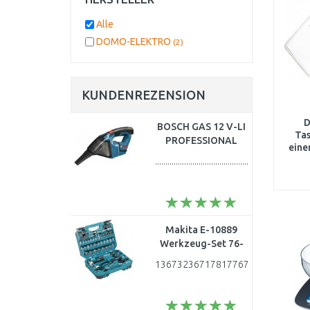
Alle
DOMO-ELEKTRO
(2)
KUNDENREZENSION
D
BOSCH GAS 12 V-LI
Ta
PROFESSIONAL
eine
Akku Handsauger
0,
.........................................................
Solo ohne Akku,
06019E3000
Makita E-10889
Werkzeug-Set 76-
teilig im Koffer
13673236717817767178177136732