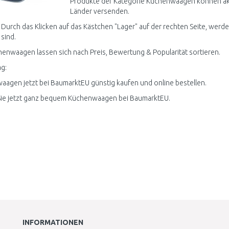
Produkte der Kategorie Küchenwaagen können aktu
Länder versenden.
 Durch das Klicken auf das Kästchen "Lager" auf der rechten Seite, werd
 sind.
henwaagen lassen sich nach Preis, Bewertung & Popularität sortieren.
g:
agen jetzt bei BaumarktEU günstig kaufen und online bestellen.
Sie jetzt ganz bequem Küchenwaagen bei BaumarktEU.
INFORMATIONEN