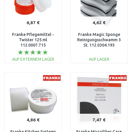
6,87 €
4,62 €
Franke Pflegemittel -
Franke Magic Sponge
Twister 125 ml
Reinigungsschwamm 3
112.0007.715
St. 112.0304.193
AUF EXTERNEM LAGER
AUF LAGER
IN DEN
IN DEN
WARENKORB
WARENKORB
Vergleichen
Vergleichen
4,86 €
7,47 €
Franke Kitchen Systems
Franke Microfiber Care