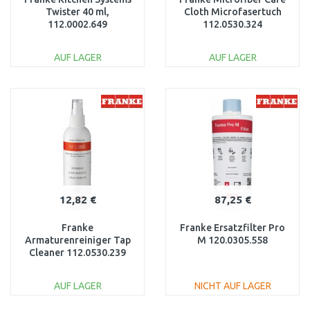
Twister 40 ml,
Cloth Microfasertuch
112.0002.649
112.0530.324
AUF LAGER
AUF LAGER
IN DEN
IN DEN
WARENKORB
WARENKORB
Vergleichen
Vergleichen
12,82 €
87,25 €
Franke
Franke Ersatzfilter Pro
Armaturenreiniger Tap
M 120.0305.558
Cleaner 112.0530.239
AUF LAGER
NICHT AUF LAGER
IN DEN
IN DEN