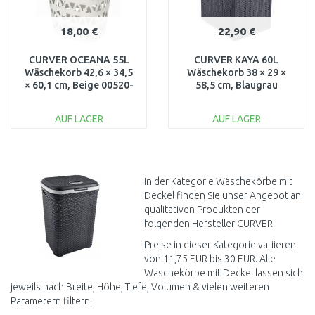
18,00 €
22,90 €
CURVER OCEANA 55L
CURVER KAYA 60L
Wäschekorb 42,6 × 34,5
Wäschekorb 38 × 29 ×
× 60,1 cm, Beige 00520-
58,5 cm, Blaugrau
885
17213761
AUF LAGER
AUF LAGER
IN DEN
IN DEN
WARENKORB
WARENKORB
Vergleichen
Vergleichen
In der Kategorie Wäschekörbe mit
Deckel finden Sie unser Angebot an
qualitativen Produkten der
folgenden Hersteller:CURVER.
Preise in dieser Kategorie variieren
von 11,75 EUR bis 30 EUR. Alle
Wäschekörbe mit Deckel lassen sich
jeweils nach Breite, Höhe, Tiefe, Volumen & vielen weiteren
Parametern filtern.