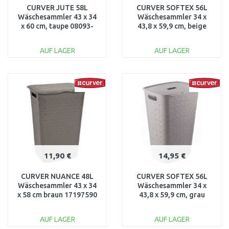
CURVER JUTE 58L
CURVER SOFTEX 56L
Wäschesammler 43 x 34
Wäschesammler 34 x
x 60 cm, taupe 08093-
43,8 x 59,9 cm, beige
382
00571-Z67
AUF LAGER
AUF LAGER
IN DEN
IN DEN
WARENKORB
WARENKORB
Vergleichen
Vergleichen
11,90 €
14,95 €
CURVER NUANCE 48L
CURVER SOFTEX 56L
Wäschesammler 43 x 34
Wäschesammler 34 x
x 58 cm braun 17197590
43,8 x 59,9 cm, grau
00571-Z70
AUF LAGER
AUF LAGER