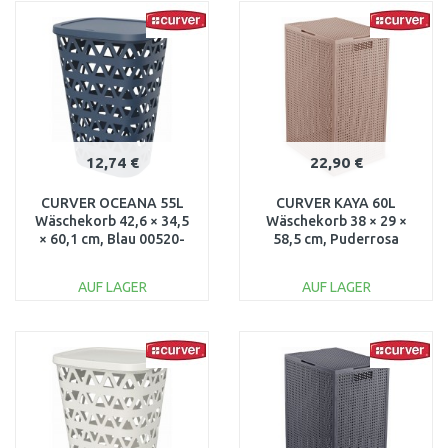
WARENKORB
WARENKORB
Vergleichen
Vergleichen
12,74 €
22,90 €
CURVER OCEANA 55L
CURVER KAYA 60L
Wäschekorb 42,6 × 34,5
Wäschekorb 38 × 29 ×
× 60,1 cm, Blau 00520-
58,5 cm, Puderrosa
Z99
17213761
AUF LAGER
AUF LAGER
IN DEN
IN DEN
WARENKORB
WARENKORB
Vergleichen
Vergleichen