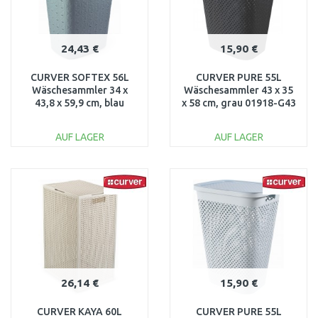
24,43 €
15,90 €
CURVER SOFTEX 56L
CURVER PURE 55L
Wäschesammler 34 x
Wäschesammler 43 x 35
43,8 x 59,9 cm, blau
x 58 cm, grau 01918-G43
00571-Z69
AUF LAGER
AUF LAGER
IN DEN
IN DEN
WARENKORB
WARENKORB
Vergleichen
Vergleichen
26,14 €
15,90 €
CURVER KAYA 60L
CURVER PURE 55L