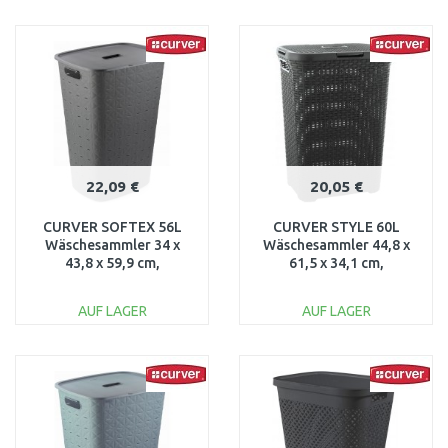
IN DEN
IN DEN
WARENKORB
WARENKORB
Vergleichen
Vergleichen
22,09 €
20,05 €
CURVER SOFTEX 56L
CURVER STYLE 60L
Wäschesammler 34 x
Wäschesammler 44,8 x
43,8 x 59,9 cm,
61,5 x 34,1 cm,
dunkelgrau 00571-Z68
dunkelgrau 00707-308
AUF LAGER
AUF LAGER
IN DEN
IN DEN
WARENKORB
WARENKORB
Vergleichen
Vergleichen