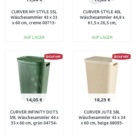
CURVER MY STYLE 55L
CURVER STYLE 40L
Wäschesammler 43 x 33
Wäschesammler 44,8 x
x 60 cm, creme 00713-
61,5 x 26,5 cm,
885
dunkelgrau 00709-308
AUF LAGER
AUF LAGER
IN DEN
IN DEN
WARENKORB
WARENKORB
Vergleichen
Vergleichen
14,05 €
18,23 €
CURVER INFINITY DOTS
CURVER JUTE 58L
59L Wäschesammler 44 x
Wäschesammler 43 x 34
35 x 60 cm, grün 04754-
x 60 cm, beige 08093-
S86
885