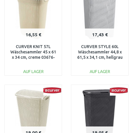
16,55 €
17,43 €
CURVER KNIT 57L
CURVER STYLE 60L
Wäschesammler 45 x 61
Wäschesammler 44,8 x
x 34 cm, creme 03676-
61,5 x 34,1 cm, hellgrau
X64
00707-099
AUF LAGER
AUF LAGER
IN DEN
IN DEN
WARENKORB
WARENKORB
Vergleichen
Vergleichen
19,00 €
19,05 €