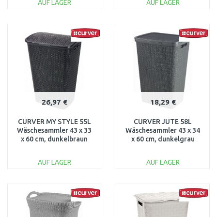
AUF LAGER
AUF LAGER
IN DEN
IN DEN
WARENKORB
WARENKORB
Vergleichen
Vergleichen
26,97 €
18,29 €
CURVER MY STYLE 55L
CURVER JUTE 58L
Wäschesammler 43 x 33
Wäschesammler 43 x 34
x 60 cm, dunkelbraun
x 60 cm, dunkelgrau
00713-210
08093-G44
AUF LAGER
AUF LAGER
IN DEN
IN DEN
WARENKORB
WARENKORB
Vergleichen
Vergleichen