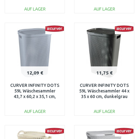
AUF LAGER
AUF LAGER
IN DEN
IN DEN
WARENKORB
WARENKORB
Vergleichen
Vergleichen
12,09 €
11,75 €
CURVER INFINITY DOTS
CURVER INFINITY DOTS
59L Wäschesammler
59L Wäschesammler 44 x
43,7 x 60,2 x 35,1 cm,
35 x 60 cm, dunkelgrau
grau 04754-099
04754-G43
AUF LAGER
AUF LAGER
IN DEN
IN DEN
WARENKORB
WARENKORB
Vergleichen
Vergleichen