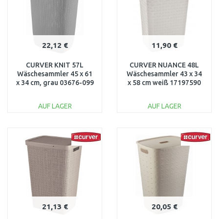
22,12 €
11,90 €
CURVER KNIT 57L
CURVER NUANCE 48L
Wäschesammler 45 x 61
Wäschesammler 43 x 34
x 34 cm, grau 03676-099
x 58 cm weiß 17197590
AUF LAGER
AUF LAGER
IN DEN
IN DEN
WARENKORB
WARENKORB
Vergleichen
Vergleichen
21,13 €
20,05 €