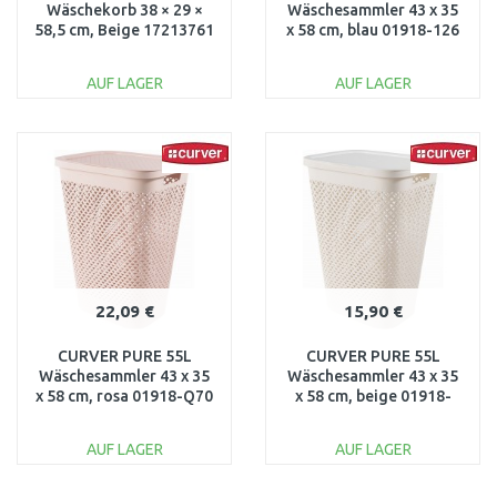
Wäschekorb 38 × 29 ×
Wäschesammler 43 x 35
58,5 cm, Beige 17213761
x 58 cm, blau 01918-126
AUF LAGER
AUF LAGER
IN DEN
IN DEN
WARENKORB
WARENKORB
Vergleichen
Vergleichen
22,09 €
15,90 €
CURVER PURE 55L
CURVER PURE 55L
Wäschesammler 43 x 35
Wäschesammler 43 x 35
x 58 cm, rosa 01918-Q70
x 58 cm, beige 01918-
X64
AUF LAGER
AUF LAGER
IN DEN
IN DEN