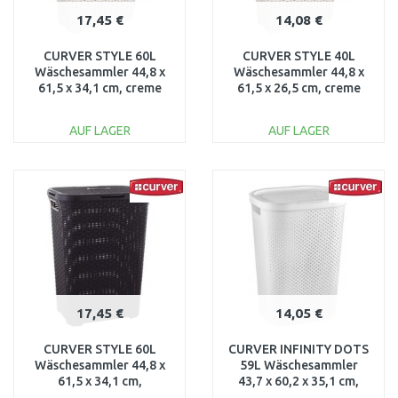
17,45 €
14,08 €
CURVER STYLE 60L
CURVER STYLE 40L
Wäschesammler 44,8 x
Wäschesammler 44,8 x
61,5 x 34,1 cm, creme
61,5 x 26,5 cm, creme
00707-885
00709-885
AUF LAGER
AUF LAGER
IN DEN
IN DEN
WARENKORB
WARENKORB
Vergleichen
Vergleichen
17,45 €
14,05 €
CURVER STYLE 60L
CURVER INFINITY DOTS
Wäschesammler 44,8 x
59L Wäschesammler
61,5 x 34,1 cm,
43,7 x 60,2 x 35,1 cm,
dunkelbraun 00707-210
weiß 04754-N23