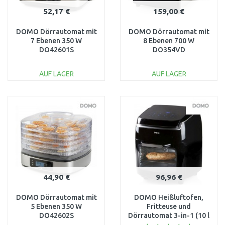
52,17 €
159,00 €
DOMO Dörrautomat mit
DOMO Dörrautomat mit
7 Ebenen 350 W
8 Ebenen 700 W
DO42601S
DO354VD
AUF LAGER
AUF LAGER
IN DEN
IN DEN
WARENKORB
WARENKORB
Vergleichen
Vergleichen
44,90 €
96,96 €
DOMO Dörrautomat mit
DOMO Heißluftofen,
5 Ebenen 350 W
Fritteuse und
DO42602S
Dörrautomat 3-in-1 (10 l
/ 1800 W) DO534FR