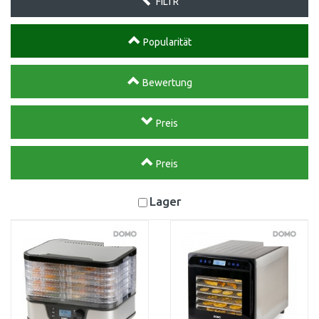
FILTR
Popularität
Bewertung
Preis
Preis
Lager