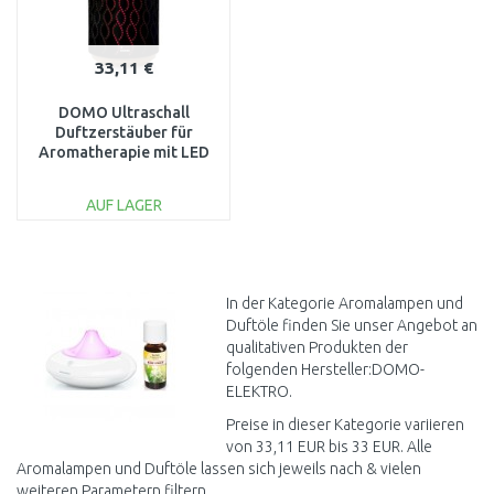
33,11 €
DOMO Ultraschall
Duftzerstäuber für
Aromatherapie mit LED
Farbwechsler, 200ml
DO9215AV
AUF LAGER
IN DEN
WARENKORB
Vergleichen
In der Kategorie Aromalampen und
Duftöle finden Sie unser Angebot an
qualitativen Produkten der
folgenden Hersteller:DOMO-
ELEKTRO.
Preise in dieser Kategorie variieren
von 33,11 EUR bis 33 EUR. Alle
Aromalampen und Duftöle lassen sich jeweils nach & vielen
weiteren Parametern filtern.